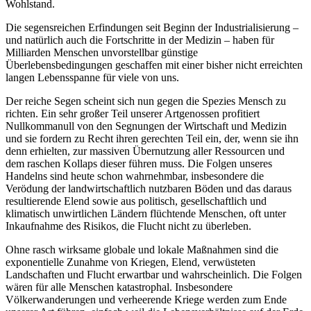
Wohlstand.
Die segensreichen Erfindungen seit Beginn der Industrialisierung –
und natürlich auch die Fortschritte in der Medizin – haben für
Milliarden Menschen unvorstellbar günstige
Überlebensbedingungen geschaffen mit einer bisher nicht erreichten
langen Lebensspanne für viele von uns.
Der reiche Segen scheint sich nun gegen die Spezies Mensch zu
richten. Ein sehr großer Teil unserer Artgenossen profitiert
Nullkommanull von den Segnungen der Wirtschaft und Medizin
und sie fordern zu Recht ihren gerechten Teil ein, der, wenn sie ihn
denn erhielten, zur massiven Übernutzung aller Ressourcen und
dem raschen Kollaps dieser führen muss. Die Folgen unseres
Handelns sind heute schon wahrnehmbar, insbesondere die
Verödung der landwirtschaftlich nutzbaren Böden und das daraus
resultierende Elend sowie aus politisch, gesellschaftlich und
klimatisch unwirtlichen Ländern flüchtende Menschen, oft unter
Inkaufnahme des Risikos, die Flucht nicht zu überleben.
Ohne rasch wirksame globale und lokale Maßnahmen sind die
exponentielle Zunahme von Kriegen, Elend, verwüsteten
Landschaften und Flucht erwartbar und wahrscheinlich. Die Folgen
wären für alle Menschen katastrophal. Insbesondere
Völkerwanderungen und verheerende Kriege werden zum Ende