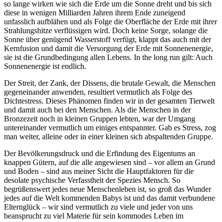
so lange wirken wie sich die Erde um die Sonne dreht und bis sich
diese in wenigen Milliarden Jahren ihrem Ende zuneigend
unfasslich aufblähen und als Folge die Oberfläche der Erde mit ihrer
Strahlungshitze verflüssigen wird. Doch keine Sorge, solange die
Sonne über genügend Wasserstoff verfügt, klappt das auch mit der
Kernfusion und damit die Versorgung der Erde mit Sonnenenergie,
sie ist die Grundbedingung allen Lebens. In the long run gilt: Auch
Sonnenenergie ist endlich.
Der Streit, der Zank, der Dissens, die brutale Gewalt, die Menschen
gegeneinander anwenden, resultiert vermutlich als Folge des
Dichtestress. Dieses Phänomen finden wir in der gesamten Tierwelt
und damit auch bei den Menschen. Als die Menschen in der
Bronzezeit noch in kleinen Gruppen lebten, war der Umgang
untereinander vermutlich um einiges entspannter. Gab es Stress, zog
man weiter, alleine oder in einer kleinen sich abspaltenden Gruppe.
Der Bevölkerungsdruck und die Erfindung des Eigentums an
knappen Gütern, auf die alle angewiesen sind – vor allem an Grund
und Boden – sind aus meiner Sicht die Hauptfaktoren für die
desolate psychische Verfasstheit der Spezies Mensch. So
begrüßenswert jedes neue Menschenleben ist, so groß das Wunder
jedes auf die Welt kommenden Babys ist und das damit verbundene
Elternglück – wir sind vermutlich zu viele und jeder von uns
beansprucht zu viel Materie für sein kommodes Leben im