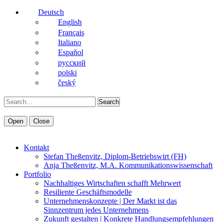
Deutsch
English
Français
Italiano
Español
pусский
polski
český
Search
Open
Close
Kontakt
Stefan Theßenvitz, Diplom-Betriebswirt (FH)
Anja Theßenvitz, M.A. Kommunikationswissenschaft
Portfolio
Nachhaltiges Wirtschaften schafft Mehrwert
Resiliente Geschäftsmodelle
Unternehmenskonzepte | Der Markt ist das
Sinnzentrum jedes Unternehmens
Zukunft gestalten | Konkrete Handlungsempfehlungen