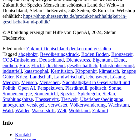
Zukunft der Spezies Mensch im schönsten Land der Welt – in
Deutschland, Stefan Theßenvitz, 248 Seiten, 38 Euro. Im Webshop
erhältlich:
https://shop.thessenvitz.de/produkt/nachhaltigkeit-in-
gesellschaft-und-politik/
© Abbildung erzeugt mit Hilfe von OpenAI, 2024, Stefan
Theßenvitz
Filed under
Zukunft Deutschland denken und gestalten
Tagged
abgeholzt
,
Bevölkerungsdruck
,
Boden Böden
,
Bronzezeit
,
CO2-Emissionen
,
Deutschland
,
Dichtestress
,
Eigentum
,
Elend
,
endlich
,
Erde
,
Flucht
,
flüchtend
,
gesellschaftlich
,
Industrialisierung
,
industriell
,
katastrophal
,
Kernfusion
,
Kipppunkt
,
klimatisch
,
knappe
Güter
,
Krieg
,
Landschaft
,
Landwirtschaft
,
lebenswert
,
Lösung
,
Medizin
,
Mensch
,
Menschen
,
Nachhaltigkeit in Gesellschaft und
Politik
,
Open AI
,
Perspektiven
,
Plastikmüll
,
politisch
,
Sonne
,
Sonnenenergie
,
Sonnenlicht
,
Spezies
,
Spielregeln
,
Stefan
,
Strahlungshitze
,
Thessenvitz
,
Tierwelt
,
Überlebensbedingung
,
unbegrenzt
,
versiegelt
,
verwüstet
,
Völkerwanderung
,
Wachstum
,
Wald
,
Wälder
,
Wasserstoff
,
Welt
,
Wohlstand
,
Zukunft
Info
Kontakt