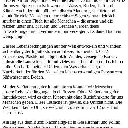
unserer Art führen, einfach weil die Lebensverhältnisse auf der Erde
für unsere Spezies toxisch werden – Wasser, Boden, Luft und
Klima. Auch der mit unüberwindbaren Mauern geschützte und
damit für viele Menschen unerreichbare Segen verwandelt sich
spürbar in einen Fluch für alle Menschen – die armen und die
reichen unter uns. Mauern und Grenzen werden diese
Entwicklungen nicht verhindern, nur verzögern. Es dauert halt ein
wenig länger.
Unsere Lebensbedingungen auf der Welt entwickeln und wandeln
sich entlang der Inputfaktoren auf diese: Sonnenlicht, CO2-
Emissionen, Plastikmüll, abgeholzte Wälder, versiegelte Böden,
industrielle Landwirtschaft und vieles mehr beeinflussen das Klima
– die Beschaffenheit der Böden, den Wasserhaushalt, die
Nutzbarkeit der für den Menschen lebensnotwendigen Ressourcen
Süßwasser und Boden.
Mit der Veränderung der Inputfaktoren können wir Menschen
unsere Lebensbedingungen beeinflussen. Ohne Veränderung der
Inputfaktoren wird es einen Kipppunkt ohne Rückfahrkarte für uns
Menschen geben. Diese Tatsache ist gewiss, die Uhrzeit nicht. Die
Welt kennt keine Uhr, sie weiß nicht, ob es fünf vor 12 oder fünf
nach 12 ist.
Auszug aus dem Buch: Nachhaltigkeit in Gesellschaft und Politik |
Perspektiven, Spielregeln und Lösungen für eine lebenswerte