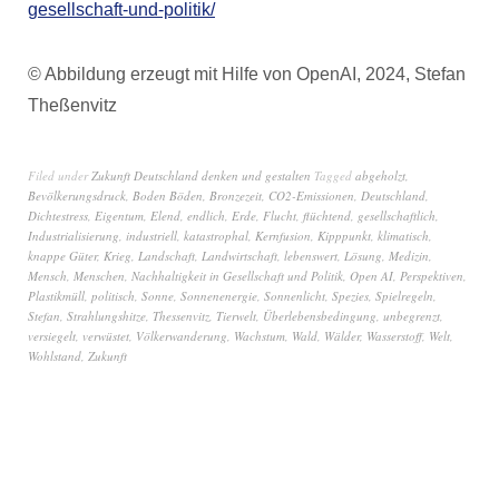
gesellschaft-und-politik/
© Abbildung erzeugt mit Hilfe von OpenAI, 2024, Stefan
Theßenvitz
Filed under
Zukunft Deutschland denken und gestalten
Tagged
abgeholzt
,
Bevölkerungsdruck
,
Boden Böden
,
Bronzezeit
,
CO2-Emissionen
,
Deutschland
,
Dichtestress
,
Eigentum
,
Elend
,
endlich
,
Erde
,
Flucht
,
flüchtend
,
gesellschaftlich
,
Industrialisierung
,
industriell
,
katastrophal
,
Kernfusion
,
Kipppunkt
,
klimatisch
,
knappe Güter
,
Krieg
,
Landschaft
,
Landwirtschaft
,
lebenswert
,
Lösung
,
Medizin
,
Mensch
,
Menschen
,
Nachhaltigkeit in Gesellschaft und Politik
,
Open AI
,
Perspektiven
,
Plastikmüll
,
politisch
,
Sonne
,
Sonnenenergie
,
Sonnenlicht
,
Spezies
,
Spielregeln
,
Stefan
,
Strahlungshitze
,
Thessenvitz
,
Tierwelt
,
Überlebensbedingung
,
unbegrenzt
,
versiegelt
,
verwüstet
,
Völkerwanderung
,
Wachstum
,
Wald
,
Wälder
,
Wasserstoff
,
Welt
,
Wohlstand
,
Zukunft