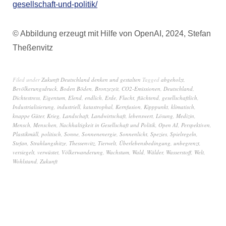
gesellschaft-und-politik/
© Abbildung erzeugt mit Hilfe von OpenAI, 2024, Stefan
Theßenvitz
Filed under
Zukunft Deutschland denken und gestalten
Tagged
abgeholzt
,
Bevölkerungsdruck
,
Boden Böden
,
Bronzezeit
,
CO2-Emissionen
,
Deutschland
,
Dichtestress
,
Eigentum
,
Elend
,
endlich
,
Erde
,
Flucht
,
flüchtend
,
gesellschaftlich
,
Industrialisierung
,
industriell
,
katastrophal
,
Kernfusion
,
Kipppunkt
,
klimatisch
,
knappe Güter
,
Krieg
,
Landschaft
,
Landwirtschaft
,
lebenswert
,
Lösung
,
Medizin
,
Mensch
,
Menschen
,
Nachhaltigkeit in Gesellschaft und Politik
,
Open AI
,
Perspektiven
,
Plastikmüll
,
politisch
,
Sonne
,
Sonnenenergie
,
Sonnenlicht
,
Spezies
,
Spielregeln
,
Stefan
,
Strahlungshitze
,
Thessenvitz
,
Tierwelt
,
Überlebensbedingung
,
unbegrenzt
,
versiegelt
,
verwüstet
,
Völkerwanderung
,
Wachstum
,
Wald
,
Wälder
,
Wasserstoff
,
Welt
,
Wohlstand
,
Zukunft