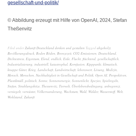
gesellschaft-und-politik/
© Abbildung erzeugt mit Hilfe von OpenAI, 2024, Stefan
Theßenvitz
Filed under
Zukunft Deutschland denken und gestalten
Tagged
abgeholzt
,
Bevölkerungsdruck
,
Boden Böden
,
Bronzezeit
,
CO2-Emissionen
,
Deutschland
,
Dichtestress
,
Eigentum
,
Elend
,
endlich
,
Erde
,
Flucht
,
flüchtend
,
gesellschaftlich
,
Industrialisierung
,
industriell
,
katastrophal
,
Kernfusion
,
Kipppunkt
,
klimatisch
,
knappe Güter
,
Krieg
,
Landschaft
,
Landwirtschaft
,
lebenswert
,
Lösung
,
Medizin
,
Mensch
,
Menschen
,
Nachhaltigkeit in Gesellschaft und Politik
,
Open AI
,
Perspektiven
,
Plastikmüll
,
politisch
,
Sonne
,
Sonnenenergie
,
Sonnenlicht
,
Spezies
,
Spielregeln
,
Stefan
,
Strahlungshitze
,
Thessenvitz
,
Tierwelt
,
Überlebensbedingung
,
unbegrenzt
,
versiegelt
,
verwüstet
,
Völkerwanderung
,
Wachstum
,
Wald
,
Wälder
,
Wasserstoff
,
Welt
,
Wohlstand
,
Zukunft