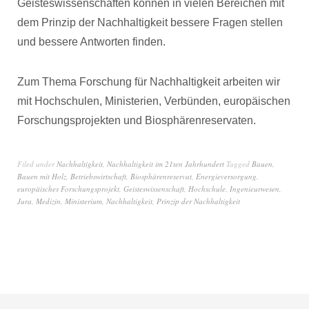
Geisteswissenschaften können in vielen Bereichen mit
dem Prinzip der Nachhaltigkeit bessere Fragen stellen
und bessere Antworten finden.
Zum Thema Forschung für Nachhaltigkeit arbeiten wir
mit Hochschulen, Ministerien, Verbünden, europäischen
Forschungsprojekten und Biosphärenreservaten.
Filed under
Nachhaltigkeit
,
Nachhaltigkeit im 21ten Jahrhundert
Tagged
Bauen
,
Bauen mit Holz
,
Betriebswirtschaft
,
Biosphärenreservat
,
Energieversorgung
,
europäisches Forschungsprojekt
,
Geisteswissenschaft
,
Hochschule
,
Ingenieurwesen
,
Jura
,
Medizin
,
Ministerium
,
Nachhaltigkeit
,
Prinzip der Nachhaltigkeit