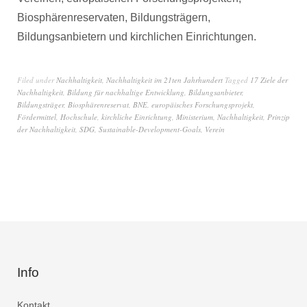
Biosphärenreservaten, Bildungsträgern,
Bildungsanbietern und kirchlichen Einrichtungen.
Filed under
Nachhaltigkeit
,
Nachhaltigkeit im 21ten Jahrhundert
Tagged
17 Ziele der
Nachhaltigkeit
,
Bildung für nachhaltige Entwicklung
,
Bildungsanbieter
,
Bildungsträger
,
Biosphärenreservat
,
BNE
,
europäisches Forschungsprojekt
,
Fördermittel
,
Hochschule
,
kirchliche Einrichtung
,
Ministerium
,
Nachhaltigkeit
,
Prinzip
der Nachhaltigkeit
,
SDG
,
Sustainable-Development-Goals
,
Verein
Info
Kontakt