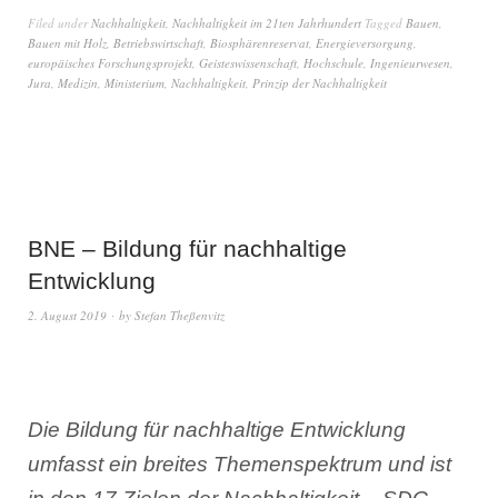
Filed under
Nachhaltigkeit
,
Nachhaltigkeit im 21ten Jahrhundert
Tagged
Bauen
,
Bauen mit Holz
,
Betriebswirtschaft
,
Biosphärenreservat
,
Energieversorgung
,
europäisches Forschungsprojekt
,
Geisteswissenschaft
,
Hochschule
,
Ingenieurwesen
,
Jura
,
Medizin
,
Ministerium
,
Nachhaltigkeit
,
Prinzip der Nachhaltigkeit
BNE – Bildung für nachhaltige
Entwicklung
2. August 2019
by
Stefan Theßenvitz
Die Bildung für nachhaltige Entwicklung
umfasst ein breites Themenspektrum und ist