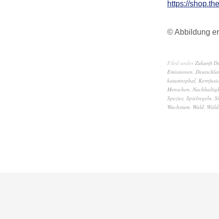
https://shop.th
© Abbildung er
Filed under
Zukunft D
Emissionen
,
Deutschla
katastrophal
,
Kernfusi
Menschen
,
Nachhaltigk
Spezies
,
Spielregeln
,
S
Wachstum
,
Wald
,
Wäld