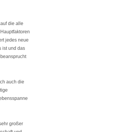
uf die alle
 Hauptfaktoren
ert jedes neue
 ist und das
s beansprucht
ich auch die
tige
 Lebensspanne
sehr großer
tschaft und