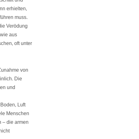
nn erhielten,
führen muss.
die Verödung
owie aus
chen, oft unter
 Zunahme von
nlich. Die
gen und
 Boden, Luft
iele Menschen
n – die armen
nicht