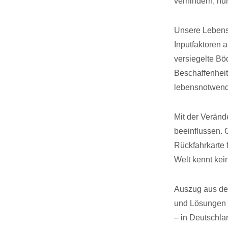
verhindern, nur
Unsere Lebens
Inputfaktoren 
versiegelte Bö
Beschaffenheit
lebensnotwen
Mit der Verän
beeinflussen. 
Rückfahrkarte 
Welt kennt kein
Auszug aus dem
und Lösungen f
– in Deutschla