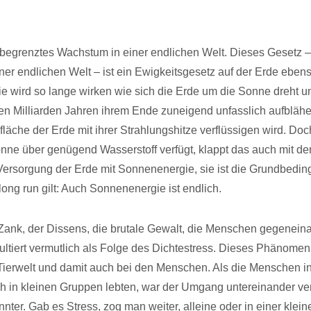
nbegrenztes Wachstum in einer endlichen Welt. Dieses Gesetz – 
iner endlichen Welt – ist ein Ewigkeitsgesetz auf der Erde eben
ie wird so lange wirken wie sich die Erde um die Sonne dreht un
en Milliarden Jahren ihrem Ende zuneigend unfasslich aufblähe
fläche der Erde mit ihrer Strahlungshitze verflüssigen wird. Do
nne über genügend Wasserstoff verfügt, klappt das auch mit de
Versorgung der Erde mit Sonnenenergie, sie ist die Grundbedin
long run gilt: Auch Sonnenenergie ist endlich.
r Zank, der Dissens, die brutale Gewalt, die Menschen gegenein
ltiert vermutlich als Folge des Dichtestress. Dieses Phänomen 
ierwelt und damit auch bei den Menschen. Als die Menschen in
h in kleinen Gruppen lebten, war der Umgang untereinander ve
nter. Gab es Stress, zog man weiter, alleine oder in einer klein