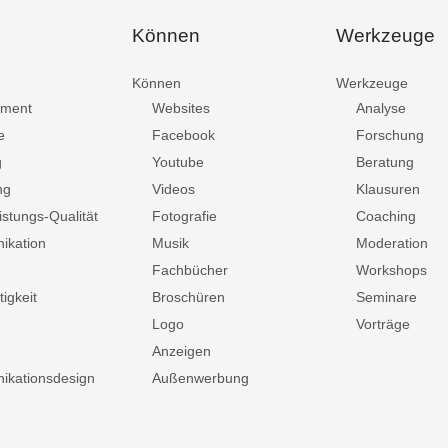
Können
Werkzeuge
Können
Werkzeuge
ment
Websites
Analyse
e
Facebook
Forschung
g
Youtube
Beratung
ng
Videos
Klausuren
istungs-Qualität
Fotografie
Coaching
ikation
Musik
Moderation
Fachbücher
Workshops
igkeit
Broschüren
Seminare
Logo
Vorträge
Anzeigen
kationsdesign
Außenwerbung