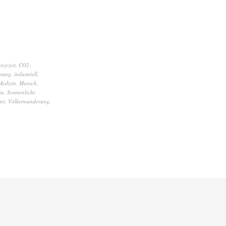
nzezeit
,
CO2-
erung
,
industriell
,
Medizin
,
Mensch
,
ie
,
Sonnenlicht
,
tet
,
Völkerwanderung
,