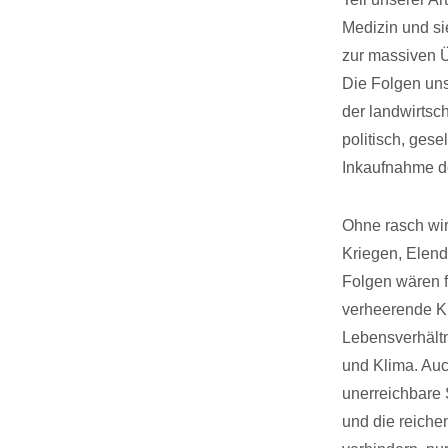
Medizin und sie
zur massiven Ü
Die Folgen un
der landwirtsc
politisch, gese
Inkaufnahme de
Ohne rasch wi
Kriegen, Elend
Folgen wären 
verheerende Kr
Lebensverhältn
und Klima. Auc
unerreichbare 
und die reiche