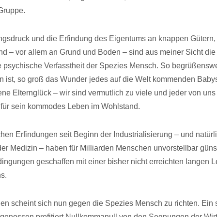
Gruppe.
gsdruck und die Erfindung des Eigentums an knappen Gütern, a
d – vor allem an Grund und Boden – sind aus meiner Sicht die
te psychische Verfasstheit der Spezies Mensch. So begrüßensw
 ist, so groß das Wunder jedes auf die Welt kommenden Babys
ne Elternglück – wir sind vermutlich zu viele und jeder von un
e für sein kommodes Leben im Wohlstand.
hen Erfindungen seit Beginn der Industrialisierung – und natürl
n der Medizin – haben für Milliarden Menschen unvorstellbar güns
ngungen geschaffen mit einer bisher nicht erreichten langen
ns.
en scheint sich nun gegen die Spezies Mensch zu richten. Ein 
rtgenossen profitiert Nullkommanull von den Segnungen der Wir