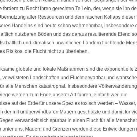
 fordern zu Recht ihren gerechten Teil ein, der, wenn sie ihn de
bernutzung aller Ressourcen und dem raschen Kollaps dieser 
seres Handelns sind heute schon wahrnehmbar, insbesondere 
haftlich nutzbaren Böden und das daraus resultierende Elend s
llschaftlich und klimatisch unwirtlichen Ländern flüchtende Mens
s Risikos, die Flucht nicht zu überleben.
rksame globale und lokale Maßnahmen sind die exponentielle
, verwüsteten Landschaften und Flucht erwartbar und wahrschei
für alle Menschen katastrophal. Insbesondere Völkerwanderun
iege werden zum Ende unserer Art führen, einfach weil die
isse auf der Erde für unsere Spezies toxisch werden – Wasser,
h der mit unüberwindbaren Mauern geschützte und damit für v
Segen verwandelt sich spürbar in einen Fluch für alle Mensche
n unter uns. Mauern und Grenzen werden diese Entwicklungen 