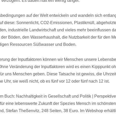
 verzögern. Es dauert halt ein wenig länger.
bedingungen auf der Welt entwickeln und wandeln sich entlan
auf diese: Sonnenlicht, CO2-Emissionen, Plastikmüll, abgeholzt
den, industrielle Landwirtschaft und vieles mehr beeinflussen d
 der Böden, den Wasserhaushalt, die Nutzbarkeit der für den 
digen Ressourcen Süßwasser und Boden.
derung der Inputfaktoren können wir Menschen unsere Lebens
Ohne Veränderung der Inputfaktoren wird es einen Kipppunkt o
für uns Menschen geben. Diese Tatsache ist gewiss, die Uhrzeit
e Uhr, sie weiß nicht, ob es fünf vor 12 oder fünf nach 12 ist.
 Buch: Nachhaltigkeit in Gesellschaft und Politik | Perspektive
ür eine lebenswerte Zukunft der Spezies Mensch im schönsten
nd, Stefan Theßenvitz, 248 Seiten, 38 Euro. Im Webshop erhältl