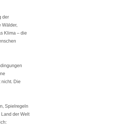
g der
e Wälder,
as Klima – die
Menschen
bedingungen
hne
 nicht. Die
n, Spielregeln
 Land der Welt
ich: