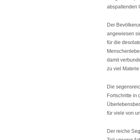
abspaltenden 
Der Bevölkerun
angewiesen sin
für die desola
Menschenleben
damit verbunde
zu viel Materi
Die segensreic
Fortschritte i
Überlebensbedi
für viele von u
Der reiche Seg
Teil unserer A