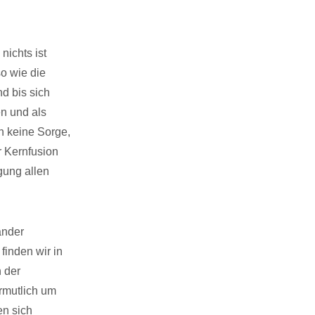
nichts ist
so wie die
d bis sich
n und als
ch keine Sorge,
r Kernfusion
gung allen
ander
finden wir in
 der
rmutlich um
en sich