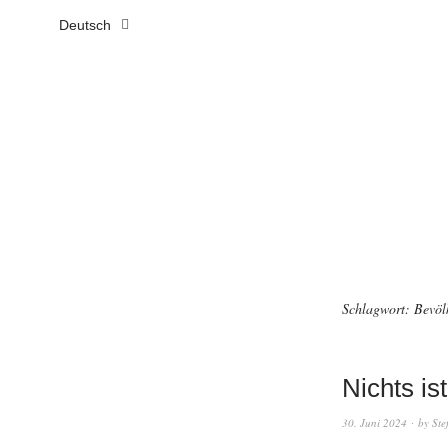
Deutsch
Schlagwort:
Bevöl
Nichts is
30. Juni 2024
by
Ste