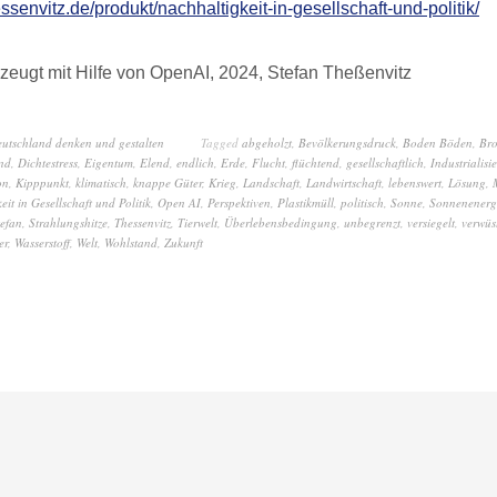
essenvitz.de/produkt/nachhaltigkeit-in-gesellschaft-und-politik/
zeugt mit Hilfe von OpenAI, 2024, Stefan Theßenvitz
eutschland denken und gestalten
Tagged
abgeholzt
,
Bevölkerungsdruck
,
Boden Böden
,
Bro
nd
,
Dichtestress
,
Eigentum
,
Elend
,
endlich
,
Erde
,
Flucht
,
flüchtend
,
gesellschaftlich
,
Industrialisi
on
,
Kipppunkt
,
klimatisch
,
knappe Güter
,
Krieg
,
Landschaft
,
Landwirtschaft
,
lebenswert
,
Lösung
,
eit in Gesellschaft und Politik
,
Open AI
,
Perspektiven
,
Plastikmüll
,
politisch
,
Sonne
,
Sonnenenerg
tefan
,
Strahlungshitze
,
Thessenvitz
,
Tierwelt
,
Überlebensbedingung
,
unbegrenzt
,
versiegelt
,
verwüs
er
,
Wasserstoff
,
Welt
,
Wohlstand
,
Zukunft