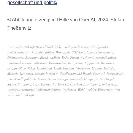
gesellschaft-und-politik/
© Abbildung erzeugt mit Hilfe von OpenAI, 2024, Stefan
Theßenvitz
Filed under
Zukunft Deutschland denken und gestalten
Tagged
abgeholzt
,
Bevölkerungsdruck
,
Boden Böden
,
Bronzezeit
,
CO2-Emissionen
,
Deutschland
,
Dichtestress
,
Eigentum
,
Elend
,
endlich
,
Erde
,
Flucht
,
flüchtend
,
gesellschaftlich
,
Industrialisierung
,
industriell
,
katastrophal
,
Kernfusion
,
Kipppunkt
,
klimatisch
,
knappe Güter
,
Krieg
,
Landschaft
,
Landwirtschaft
,
lebenswert
,
Lösung
,
Medizin
,
Mensch
,
Menschen
,
Nachhaltigkeit in Gesellschaft und Politik
,
Open AI
,
Perspektiven
,
Plastikmüll
,
politisch
,
Sonne
,
Sonnenenergie
,
Sonnenlicht
,
Spezies
,
Spielregeln
,
Stefan
,
Strahlungshitze
,
Thessenvitz
,
Tierwelt
,
Überlebensbedingung
,
unbegrenzt
,
versiegelt
,
verwüstet
,
Völkerwanderung
,
Wachstum
,
Wald
,
Wälder
,
Wasserstoff
,
Welt
,
Wohlstand
,
Zukunft