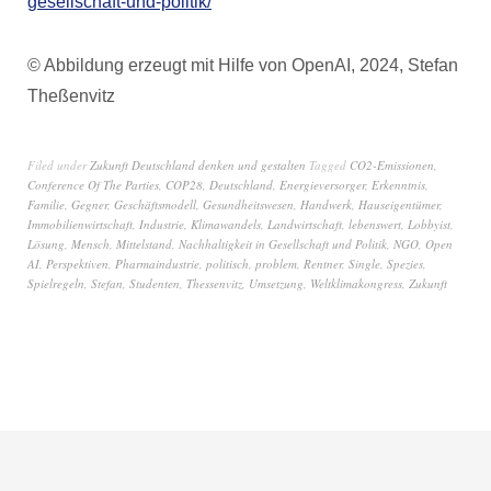
gesellschaft-und-politik/
© Abbildung erzeugt mit Hilfe von OpenAI, 2024, Stefan
Theßenvitz
Filed under
Zukunft Deutschland denken und gestalten
Tagged
CO2-Emissionen
,
Conference Of The Parties
,
COP28
,
Deutschland
,
Energieversorger
,
Erkenntnis
,
Familie
,
Gegner
,
Geschäftsmodell
,
Gesundheitswesen
,
Handwerk
,
Hauseigentümer
,
Immobilienwirtschaft
,
Industrie
,
Klimawandels
,
Landwirtschaft
,
lebenswert
,
Lobbyist
,
Lösung
,
Mensch
,
Mittelstand
,
Nachhaltigkeit in Gesellschaft und Politik
,
NGO
,
Open
AI
,
Perspektiven
,
Pharmaindustrie
,
politisch
,
problem
,
Rentner
,
Single
,
Spezies
,
Spielregeln
,
Stefan
,
Studenten
,
Thessenvitz
,
Umsetzung
,
Weltklimakongress
,
Zukunft