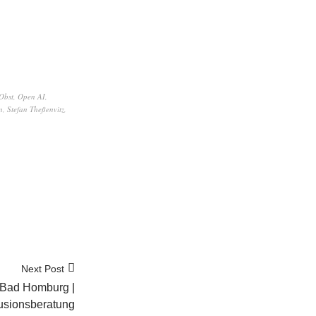
Obst
,
Open AI
,
n
,
Stefan Theßenvitz
,
Next Post
Bad Homburg |
usionsberatung