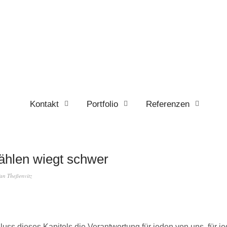
Kontakt
Portfolio
Referenzen
ählen wiegt schwer
fan Theßenvitz
luss dieses Kapitels die Verantwortung für jeden von uns, für j