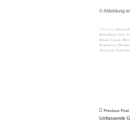
© Abbildung er
Filed under
Zukunft D
Deutschland
,
Ernte
,
Es
Kräuter
,
Lösung
,
Mens
Perspektiven
,
Pflichtfa
Thessenvitz
,
Unternehm
Previous Post
Umfassende G