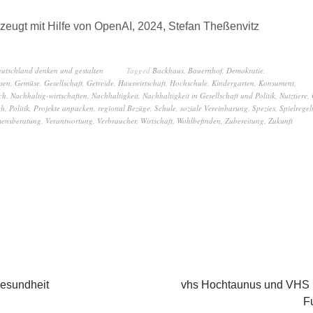
zeugt mit Hilfe von OpenAI, 2024, Stefan Theßenvitz
eutschland denken und gestalten
Tagged
Backhaus
,
Bauernhof
,
Demokratie
,
sen
,
Gemüse
,
Gesellschaft
,
Getreide
,
Hauswirtschaft
,
Hochschule
,
Kindergarten
,
Konsument
,
ch
,
Nachhaltig-wirtschaften
,
Nachhaltigkeit
,
Nachhaltigkeit in Gesellschaft und Politik
,
Nutztiere
,
ch
,
Politik
,
Projekte anpacken
,
regional Bezüge
,
Schule
,
soziale Vereinbarung
,
Spezies
,
Spielregel
ensberatung
,
Verantwortung
,
Verbraucher
,
Wirtschaft
,
Wohlbefinden
,
Zubereitung
,
Zukunft
esundheit
vhs Hochtaunus und VHS 
F