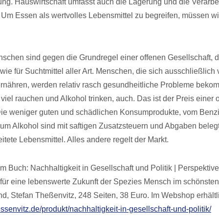
ng. Hauswirtschaft umfasst auch die Lagerung und die Verarbe
 Um Essen als wertvolles Lebensmittel zu begreifen, müssen 
nschen sind gegen die Grundregel einer offenen Gesellschaft, da
ie für Suchtmittel aller Art. Menschen, die sich ausschließlich
rnähren, werden relativ rasch gesundheitliche Probleme beko
iel rauchen und Alkohol trinken, auch. Das ist der Preis einer 
 Die weniger guten und schädlichen Konsumprodukte, vom Benz
zum Alkohol sind mit saftigen Zusatzsteuern und Abgaben belegt
itete Lebensmittel. Alles andere regelt der Markt.
 Buch: Nachhaltigkeit in Gesellschaft und Politik | Perspektive
ür eine lebenswerte Zukunft der Spezies Mensch im schönsten
nd, Stefan Theßenvitz, 248 Seiten, 38 Euro. Im Webshop erhältl
essenvitz.de/produkt/nachhaltigkeit-in-gesellschaft-und-politik/