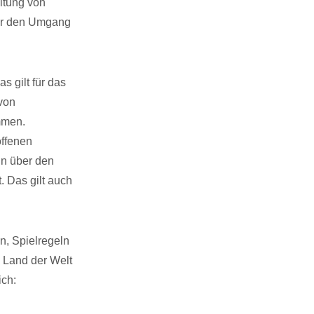
itung von
wir den Umgang
s gilt für das
 von
mmen.
offenen
in über den
. Das gilt auch
n, Spielregeln
 Land der Welt
ich: