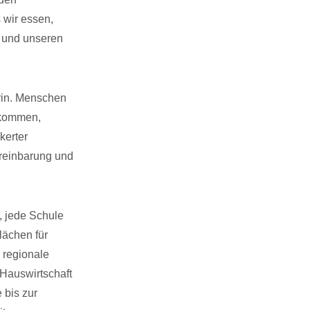
 wir essen,
n und unseren
rin. Menschen
 kommen,
kerter
reinbarung und
, jede Schule
lächen für
 regionale
 Hauswirtschaft
 bis zur