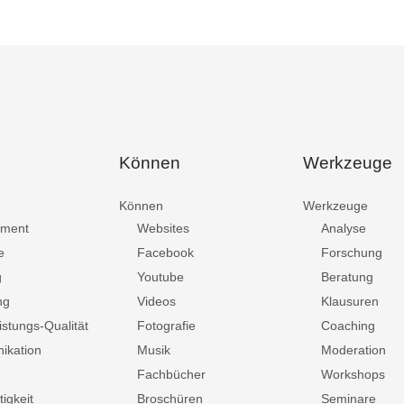
Können
Werkzeuge
Können
Werkzeuge
ment
Websites
Analyse
e
Facebook
Forschung
g
Youtube
Beratung
ng
Videos
Klausuren
istungs-Qualität
Fotografie
Coaching
ikation
Musik
Moderation
Fachbücher
Workshops
igkeit
Broschüren
Seminare