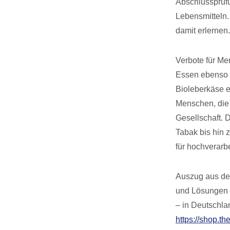
Abschlussprüfu
Lebensmitteln.
damit erlernen.
Verbote für Me
Essen ebenso w
Bioleberkäse e
Menschen, die v
Gesellschaft.
Tabak bis hin 
für hochverarbe
Auszug aus dem
und Lösungen f
– in Deutschla
https://shop.th