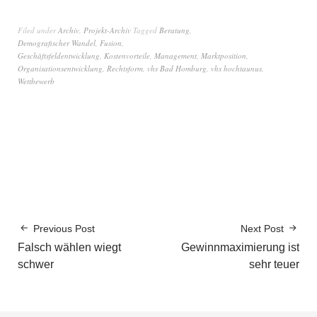
Filed under
Archiv
,
Projekt-Archiv
Tagged
Beratung
,
Demografischer Wandel
,
Fusion
,
Geschäftsfeldentwicklung
,
Kostenvorteile
,
Management
,
Marktposition
,
Organisationsentwicklung
,
Rechtsform
,
vhs Bad Homburg
,
vhs hochtaunus
,
Wettbewerb
Previous Post
Next Post
Falsch wählen wiegt
Gewinnmaximierung ist
schwer
sehr teuer