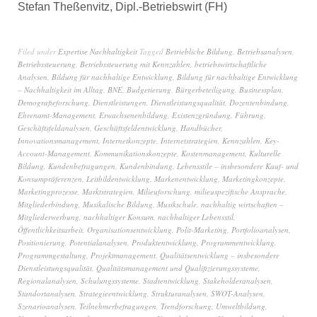
Stefan Theßenvitz, Dipl.-Betriebswirt (FH)
Filed under
Expertise Nachhaltigkeit
Tagged
Betriebliche Bildung
,
Betriebsanalysen
,
Betriebssteuerung
,
Betriebssteuerung mit Kennzahlen
,
betriebswirtschaftliche
Analysen
,
Bildung für nachhaltige Entwicklung
,
Bildung für nachhaltige Entwicklung
– Nachhaltigkeit im Alltag
,
BNE
,
Budgetierung
,
Bürgerbeteiligung
,
Businessplan
,
Demografieforschung
,
Dienstleistungen
,
Dienstleistungsqualität
,
Dozentenbindung
,
Ehrenamt-Management
,
Erwachsenenbildung
,
Existenzgründung
,
Führung
,
Geschäftsfeldanalysen
,
Geschäftsfeldentwicklung
,
Handbücher
,
Innovationsmanagement
,
Internetkonzepte
,
Internetstrategien
,
Kennzahlen
,
Key-
Account-Management
,
Kommunikationskonzepte
,
Kostenmanagement
,
Kulturelle
Bildung
,
Kundenbefragungen
,
Kundenbindung
,
Lebensstile – insbesondere Kauf- und
Konsumpräferenzen
,
Leitbildentwicklung
,
Markenentwicklung
,
Marketingkonzepte
,
Marketingprozesse
,
Marktstrategien
,
Milieuforschung
,
milieuspezifische Ansprache
,
Mitgliederbindung
,
Musikalische Bildung
,
Musikschule
,
nachhaltig wirtschaften –
Mitgliederwerbung
,
nachhaltiger Konsum
,
nachhaltiger Lebensstil
,
Öffentlichkeitsarbeit
,
Organisationsentwicklung
,
Polit-Marketing
,
Portfolioanalysen
,
Positionierung
,
Potentialanalysen
,
Produktentwicklung
,
Programmentwicklung
,
Programmgestaltung
,
Projektmanagement
,
Qualitätsentwicklung – insbesondere
Dienstleistungsqualität
,
Qualitätsmanagement und Qualifizierungssysteme
,
Regionalanalysen
,
Schulungssysteme
,
Stadtentwicklung
,
Stakeholderanalysen
,
Standortanalysen
,
Strategieentwicklung
,
Strukturanalysen
,
SWOT-Analysen
,
Szenarioanalysen
,
Teilnehmerbefragungen
,
Trendforschung
,
Umweltbildung
,