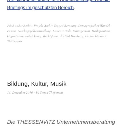
Briefings im geschützten Bereich
.
Filed under
Archiv
,
Projekt-Archiv
Tagged
Beratung
,
Demografischer Wandel
,
Fusion
,
Geschäftsfeldentwicklung
,
Kostenvorteile
,
Management
,
Marktposition
,
Organisationsentwicklung
,
Rechtsform
,
vhs Bad Homburg
,
vhs hochtaunus
,
Wettbewerb
Bildung, Kultur, Musik
14. Dezember 2016
by
Stefan Theßenvitz
Die THESSENVITZ Unternehmensberatung