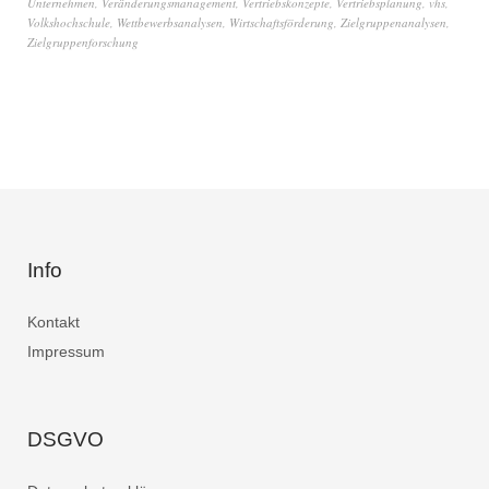
Unternehmen
,
Veränderungsmanagement
,
Vertriebskonzepte
,
Vertriebsplanung
,
vhs
,
Volkshochschule
,
Wettbewerbsanalysen
,
Wirtschaftsförderung
,
Zielgruppenanalysen
,
Zielgruppenforschung
Info
Kontakt
Impressum
DSGVO