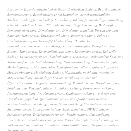
Filed under
Expertise Nachhaltigkeit
Tagged
Betriebliche Bildung
,
Betriebsanalysen
,
Betriebssteuerung
,
Betriebssteuerung mit Kennzahlen
,
betriebswirtschaftliche
Analysen
,
Bildung für nachhaltige Entwicklung
,
Bildung für nachhaltige Entwicklung
– Nachhaltigkeit im Alltag
,
BNE
,
Budgetierung
,
Bürgerbeteiligung
,
Businessplan
,
Demografieforschung
,
Dienstleistungen
,
Dienstleistungsqualität
,
Dozentenbindung
,
Ehrenamt-Management
,
Erwachsenenbildung
,
Existenzgründung
,
Führung
,
Geschäftsfeldanalysen
,
Geschäftsfeldentwicklung
,
Handbücher
,
Innovationsmanagement
,
Internetkonzepte
,
Internetstrategien
,
Kennzahlen
,
Key-
Account-Management
,
Kommunikationskonzepte
,
Kostenmanagement
,
Kulturelle
Bildung
,
Kundenbefragungen
,
Kundenbindung
,
Lebensstile – insbesondere Kauf- und
Konsumpräferenzen
,
Leitbildentwicklung
,
Markenentwicklung
,
Marketingkonzepte
,
Marketingprozesse
,
Marktstrategien
,
Milieuforschung
,
milieuspezifische Ansprache
,
Mitgliederbindung
,
Musikalische Bildung
,
Musikschule
,
nachhaltig wirtschaften –
Mitgliederwerbung
,
nachhaltiger Konsum
,
nachhaltiger Lebensstil
,
Öffentlichkeitsarbeit
,
Organisationsentwicklung
,
Polit-Marketing
,
Portfolioanalysen
,
Positionierung
,
Potentialanalysen
,
Produktentwicklung
,
Programmentwicklung
,
Programmgestaltung
,
Projektmanagement
,
Qualitätsentwicklung – insbesondere
Dienstleistungsqualität
,
Qualitätsmanagement und Qualifizierungssysteme
,
Regionalanalysen
,
Schulungssysteme
,
Stadtentwicklung
,
Stakeholderanalysen
,
Standortanalysen
,
Strategieentwicklung
,
Strukturanalysen
,
SWOT-Analysen
,
Szenarioanalysen
,
Teilnehmerbefragungen
,
Trendforschung
,
Umweltbildung
,
Unternehmen
,
Veränderungsmanagement
,
Vertriebskonzepte
,
Vertriebsplanung
,
vhs
,
Volkshochschule
,
Wettbewerbsanalysen
,
Wirtschaftsförderung
,
Zielgruppenanalysen
,
Zielgruppenforschung