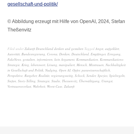
gesellschaft-und-politik/
© Abbildung erzeugt mit Hilfe von OpenAI, 2024, Stefan
Theßenvitz
Filed under
Zukunft Deutschland denken und gestalten
Tagged
Angst
,
aufgeklärt
,
Autorität
,
Bundesregierung
,
Corona
,
Denken
,
Deutschland
,
Empfänger
,
Erregung
,
FakeNews
,
gestalten
,
informieren
,
kein Argument
,
Kommunikation
,
Kommunikations-
Strategie
,
Krieg
,
lebenswert
,
Lösung
,
manipuliert
,
Mensch
,
Misstrauen
,
Nachhaltigkeit
in Gesellschaft und Politik
,
Nudging
,
Open AI
,
Opfer
,
parawissenschaftlich
,
Perspektive
,
Ratgeber
,
Realität
,
regierungsseitig
,
Schock
,
Sender
,
Spezies
,
Spielregeln
,
Stefan
,
Story-Telling
,
Strategie
,
Studie
,
Thessenvitz
,
Überwältigung
,
Urangst
,
Vertrauensverlust
,
Wahrheit
,
Worst-Case
,
Zukunft