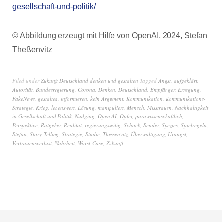
gesellschaft-und-politik/
© Abbildung erzeugt mit Hilfe von OpenAI, 2024, Stefan
Theßenvitz
Filed under
Zukunft Deutschland denken und gestalten
Tagged
Angst
,
aufgeklärt
,
Autorität
,
Bundesregierung
,
Corona
,
Denken
,
Deutschland
,
Empfänger
,
Erregung
,
FakeNews
,
gestalten
,
informieren
,
kein Argument
,
Kommunikation
,
Kommunikations-
Strategie
,
Krieg
,
lebenswert
,
Lösung
,
manipuliert
,
Mensch
,
Misstrauen
,
Nachhaltigkeit
in Gesellschaft und Politik
,
Nudging
,
Open AI
,
Opfer
,
parawissenschaftlich
,
Perspektive
,
Ratgeber
,
Realität
,
regierungsseitig
,
Schock
,
Sender
,
Spezies
,
Spielregeln
,
Stefan
,
Story-Telling
,
Strategie
,
Studie
,
Thessenvitz
,
Überwältigung
,
Urangst
,
Vertrauensverlust
,
Wahrheit
,
Worst-Case
,
Zukunft