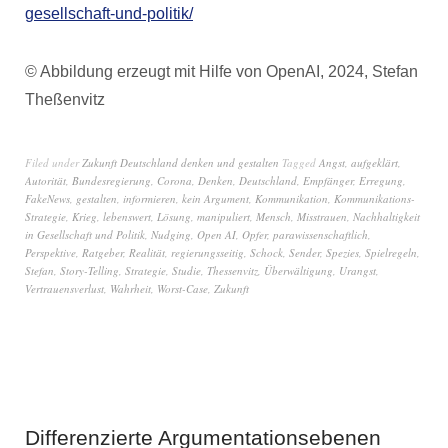
gesellschaft-und-politik/
© Abbildung erzeugt mit Hilfe von OpenAI, 2024, Stefan
Theßenvitz
Filed under
Zukunft Deutschland denken und gestalten
Tagged
Angst
,
aufgeklärt
,
Autorität
,
Bundesregierung
,
Corona
,
Denken
,
Deutschland
,
Empfänger
,
Erregung
,
FakeNews
,
gestalten
,
informieren
,
kein Argument
,
Kommunikation
,
Kommunikations-
Strategie
,
Krieg
,
lebenswert
,
Lösung
,
manipuliert
,
Mensch
,
Misstrauen
,
Nachhaltigkeit
in Gesellschaft und Politik
,
Nudging
,
Open AI
,
Opfer
,
parawissenschaftlich
,
Perspektive
,
Ratgeber
,
Realität
,
regierungsseitig
,
Schock
,
Sender
,
Spezies
,
Spielregeln
,
Stefan
,
Story-Telling
,
Strategie
,
Studie
,
Thessenvitz
,
Überwältigung
,
Urangst
,
Vertrauensverlust
,
Wahrheit
,
Worst-Case
,
Zukunft
Differenzierte Argumentationsebenen