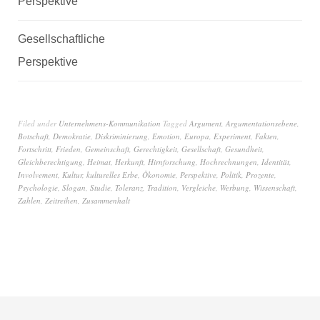
Perspektive
Gesellschaftliche
Perspektive
Filed under
Unternehmens-Kommunikation
Tagged
Argument
,
Argumentationsebene
,
Botschaft
,
Demokratie
,
Diskriminierung
,
Emotion
,
Europa
,
Experiment
,
Fakten
,
Fortschritt
,
Frieden
,
Gemeinschaft
,
Gerechtigkeit
,
Gesellschaft
,
Gesundheit
,
Gleichberechtigung
,
Heimat
,
Herkunft
,
Hirnforschung
,
Hochrechnungen
,
Identität
,
Involvement
,
Kultur
,
kulturelles Erbe
,
Ökonomie
,
Perspektive
,
Politik
,
Prozente
,
Psychologie
,
Slogan
,
Studie
,
Toleranz
,
Tradition
,
Vergleiche
,
Werbung
,
Wissenschaft
,
Zahlen
,
Zeitreihen
,
Zusammenhalt