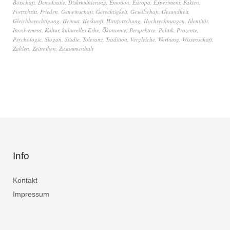
Botschaft
,
Demokratie
,
Diskriminierung
,
Emotion
,
Europa
,
Experiment
,
Fakten
,
Fortschritt
,
Frieden
,
Gemeinschaft
,
Gerechtigkeit
,
Gesellschaft
,
Gesundheit
,
Gleichberechtigung
,
Heimat
,
Herkunft
,
Hirnforschung
,
Hochrechnungen
,
Identität
,
Involvement
,
Kultur
,
kulturelles Erbe
,
Ökonomie
,
Perspektive
,
Politik
,
Prozente
,
Psychologie
,
Slogan
,
Studie
,
Toleranz
,
Tradition
,
Vergleiche
,
Werbung
,
Wissenschaft
,
Zahlen
,
Zeitreihen
,
Zusammenhalt
Info
Kontakt
Impressum