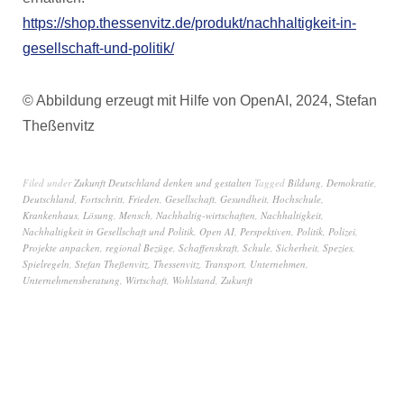
https://shop.thessenvitz.de/produkt/nachhaltigkeit-in-
gesellschaft-und-politik/
© Abbildung erzeugt mit Hilfe von OpenAI, 2024, Stefan
Theßenvitz
Filed under
Zukunft Deutschland denken und gestalten
Tagged
Bildung
,
Demokratie
,
Deutschland
,
Fortschritt
,
Frieden
,
Gesellschaft
,
Gesundheit
,
Hochschule
,
Krankenhaus
,
Lösung
,
Mensch
,
Nachhaltig-wirtschaften
,
Nachhaltigkeit
,
Nachhaltigkeit in Gesellschaft und Politik
,
Open AI
,
Perspektiven
,
Politik
,
Polizei
,
Projekte anpacken
,
regional Bezüge
,
Schaffenskraft
,
Schule
,
Sicherheit
,
Spezies
,
Spielregeln
,
Stefan Theßenvitz
,
Thessenvitz
,
Transport
,
Unternehmen
,
Unternehmensberatung
,
Wirtschaft
,
Wohlstand
,
Zukunft