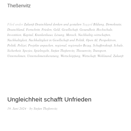
Theßenvitz
Filed under
Zukunft Deutschland denken und gestalten
Tagged
Bildung
,
Demokratie
,
Deutschland
,
Fortschritt
,
Frieden
,
Geld
,
Gesellschaft
,
Gesundheit
,
Hochschule
,
Investition
,
Kapital
,
Krankenhaus
,
Lösung
,
Mensch
,
Nachhaltig-wirtschaften
,
Nachhaltigkeit
,
Nachhaltigkeit in Gesellschaft und Politik
,
Open AI
,
Perspektiven
,
Politik
,
Polizei
,
Projekte anpacken
,
regional
,
regionaler Bezug
,
Schaffenskraft
,
Schule
,
Sicherheit
,
Spezies
,
Spielregeln
,
Stefan Theßenvitz
,
Thessenvitz
,
Transport
,
Unternehmen
,
Unternehmensberatung
,
Wertschöpfung
,
Wirtschaft
,
Wohlstand
,
Zukunft
Ungleichheit schafft Unfrieden
19. Juni 2024
by
Stefan Theßenvitz