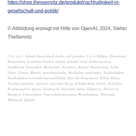
https://shop.thessenvitz.de/produkt/nachhaltigkeit-in-
gesellschaft-und-politik/
© Abbildung erzeugt mit Hilfe von OpenAI, 2024, Stefan
Theßenvitz
Filed under
Zukunft Deutschland denken und gestalten
Tagged
Bildung
,
Demokratie
,
Deutschland
,
Fortschritt
,
Frieden
,
Gehalt
,
Gehälter
,
Geld
,
Geldentwertung
,
Gesellschaft
,
Gesundheit
,
Hochschule
,
Investition
,
Kapital
,
Krankenhaus
,
Lohn
,
Lohne
,
Lösung
,
Mensch
,
menschenwürdig
,
Nachhaltig-wirtschaften
,
Nachhaltigkeit
,
Nachhaltigkeit in Gesellschaft und Politik
,
Open AI
,
Perspektiven
,
Politik
,
Polizei
,
Projekte anpacken
,
regional
,
regionaler Bezug
,
Schaffenskraft
,
Schule
,
Sicherheit
,
Sozialausgaben
,
Spezies
,
Spielregeln
,
Staatshalt
,
Stefan Theßenvitz
,
Thessenvitz
,
Transport
,
Unternehmen
,
Unternehmensberatung
,
Wertschöpfung
,
Wirtschaft
,
Wohlstand
,
Zukunft