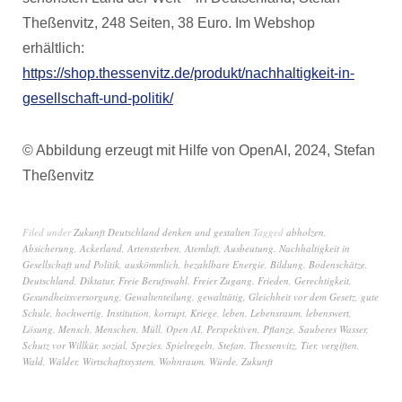
Theßenvitz, 248 Seiten, 38 Euro. Im Webshop
erhältlich:
https://shop.thessenvitz.de/produkt/nachhaltigkeit-in-
gesellschaft-und-politik/
© Abbildung erzeugt mit Hilfe von OpenAI, 2024, Stefan
Theßenvitz
Filed under
Zukunft Deutschland denken und gestalten
Tagged
abholzen
,
Absicherung
,
Ackerland
,
Artensterben
,
Atemluft
,
Ausbeutung. Nachhaltigkeit in
Gesellschaft und Politik
,
auskömmlich
,
bezahlbare Energie
,
Bildung
,
Bodenschätze
,
Deutschland
,
Diktatur
,
Freie Berufswahl
,
Freier Zugang
,
Frieden
,
Gerechtigkeit
,
Gesundheitsversorgung
,
Gewaltenteilung
,
gewalttätig
,
Gleichheit vor dem Gesetz
,
gute
Schule
,
hochwertig
,
Institution
,
korrupt
,
Kriege
,
leben
,
Lebensraum
,
lebenswert
,
Lösung
,
Mensch
,
Menschen
,
Müll
,
Open AI
,
Perspektiven
,
Pflanze
,
Sauberes Wasser
,
Schutz vor Willkür
,
sozial
,
Spezies
,
Spielregeln
,
Stefan
,
Thessenvitz
,
Tier
,
vergiften
,
Wald
,
Wälder
,
Wirtschaftssystem
,
Wohnraum
,
Würde
,
Zukunft