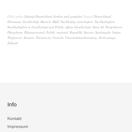
Filed under
Zukunft Deutschland denken und gestalten
Tagged
Deutschland
,
Ehrenamt
,
Gesellschaft
,
Mensch
,
Müll
,
Nachhaltig-wirtschaften
,
Nachhaltigkeit
,
Nachhaltigkeit in Gesellschaft und Politik
,
offene Gesellschaft
,
Open AI
,
Perspektiven
,
Pflegeheim
,
Pflegepersonal
,
Politik
,
regional
,
Republik
,
Spezies
,
Spielregeln
,
Stefan
Theßenvitz
,
Steuern
,
Thessenvitz
,
Unrecht
,
Unternehmensberatung
,
Zivilcourage
,
Zukunft
Info
Kontakt
Impressum