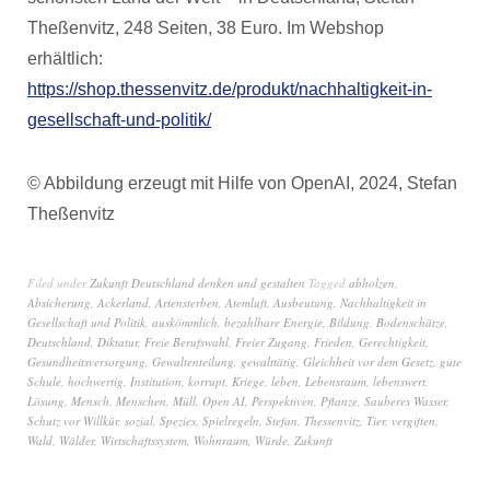
Theßenvitz, 248 Seiten, 38 Euro. Im Webshop
erhältlich:
https://shop.thessenvitz.de/produkt/nachhaltigkeit-in-
gesellschaft-und-politik/
© Abbildung erzeugt mit Hilfe von OpenAI, 2024, Stefan
Theßenvitz
Filed under
Zukunft Deutschland denken und gestalten
Tagged
abholzen
,
Absicherung
,
Ackerland
,
Artensterben
,
Atemluft
,
Ausbeutung. Nachhaltigkeit in
Gesellschaft und Politik
,
auskömmlich
,
bezahlbare Energie
,
Bildung
,
Bodenschätze
,
Deutschland
,
Diktatur
,
Freie Berufswahl
,
Freier Zugang
,
Frieden
,
Gerechtigkeit
,
Gesundheitsversorgung
,
Gewaltenteilung
,
gewalttätig
,
Gleichheit vor dem Gesetz
,
gute
Schule
,
hochwertig
,
Institution
,
korrupt
,
Kriege
,
leben
,
Lebensraum
,
lebenswert
,
Lösung
,
Mensch
,
Menschen
,
Müll
,
Open AI
,
Perspektiven
,
Pflanze
,
Sauberes Wasser
,
Schutz vor Willkür
,
sozial
,
Spezies
,
Spielregeln
,
Stefan
,
Thessenvitz
,
Tier
,
vergiften
,
Wald
,
Wälder
,
Wirtschaftssystem
,
Wohnraum
,
Würde
,
Zukunft