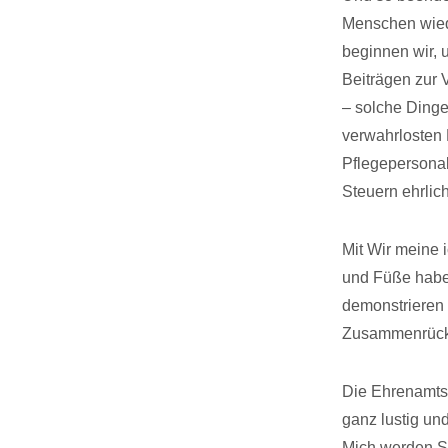
Menschen wiede
beginnen wir, 
Beiträgen zur 
– solche Dinge 
verwahrlosten 
Pflegepersonal
Steuern ehrlic
Mit Wir meine 
und Füße haben
demonstrieren 
Zusammenrück
Die Ehrenamts
ganz lustig un
Mich werden Si