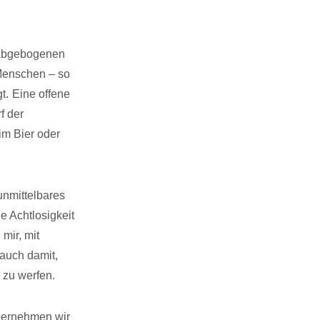
s abgebogenen
 Menschen – so
gt.
Eine offene
f der
im Bier oder
unmittelbares
 Achtlosigkeit
 mir, mit
auch damit,
 zu werfen.
bernehmen wir