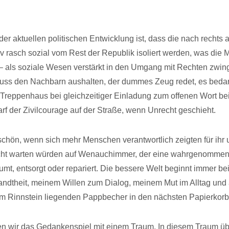
der aktuellen politischen Entwicklung ist, dass die nach recht
tiv rasch sozial vom Rest der Republik isoliert werden, was die
 als soziale Wesen verstärkt in den Umgang mit Rechten zwin
uss den Nachbarn aushalten, der dummes Zeug redet, es bedar
Treppenhaus bei gleichzeitiger Einladung zum offenen Wort be
arf der Zivilcourage auf der Straße, wenn Unrecht geschieht.
chön, wenn sich mehr Menschen verantwortlich zeigten für ihr 
cht warten würden auf Wenauchimmer, der eine wahrgenommene
äumt, entsorgt oder repariert. Die bessere Welt beginnt immer bei
dtheit, meinem Willen zum Dialog, meinem Mut im Alltag und 
im Rinnstein liegenden Pappbecher in den nächsten Papierkorb
n wir das Gedankenspiel mit einem Traum. In diesem Traum ü