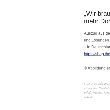
„Wir bra
mehr Dor
Auszug aus dem
und Lösungen f
– in Deutschla
https://shop.th
© Abbildung er
Filed under
Zukunft D
wirtschaften
,
Nachhalti
Politik
,
regional
,
Repub
Zukunft