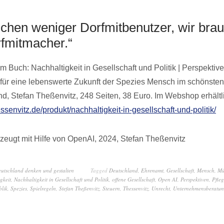
uchen weniger Dorfmitbenutzer, wir bra
fmitmacher.“
 Buch: Nachhaltigkeit in Gesellschaft und Politik | Perspektive
ür eine lebenswerte Zukunft der Spezies Mensch im schönsten
nd, Stefan Theßenvitz, 248 Seiten, 38 Euro. Im Webshop erhältl
essenvitz.de/produkt/nachhaltigkeit-in-gesellschaft-und-politik/
zeugt mit Hilfe von OpenAI, 2024, Stefan Theßenvitz
eutschland denken und gestalten
Tagged
Deutschland
,
Ehrenamt
,
Gesellschaft
,
Mensch
,
Mü
gkeit
,
Nachhaltigkeit in Gesellschaft und Politik
,
offene Gesellschaft
,
Open AI
,
Perspektiven
,
Pfle
lik
,
Spezies
,
Spielregeln
,
Stefan Theßenvitz
,
Steuern
,
Thessenvitz
,
Unrecht
,
Unternehmensberatu