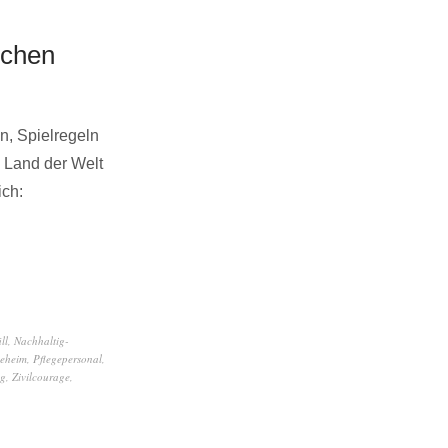
uchen
n, Spielregeln
 Land der Welt
ich:
ll
,
Nachhaltig-
geheim
,
Pflegepersonal
,
ng
,
Zivilcourage
,