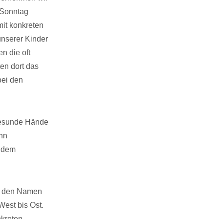
 Sonntag
it konkreten
unserer Kinder
n die oft
en dort das
bei den
 gesunde Hände
ann
t dem
de den Namen
West bis Ost.
kreten.