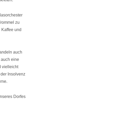
lasorchester
 Trommel zu
 Kaffee und
Handeln auch
 auch eine
vielleicht
 der Insolvenz
rne.
unseres Dorfes