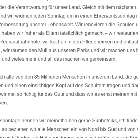
r die Verantwortung für unser Land. Gleich mit dem nächsten
und wir widmen jeden Sonntag um in einen Ehrenamtssonntag m
Verbesserung unserer Lebenswelt. Wir renovieren die Schulen 
haben wir früher als Eltern tatsächlich gemacht – wir restauriere
Regionalbahnhöfe, wir kochen in den Pflegeheimen und entlast
, wir räumen den Müll aus unseren Parks und wir machen uns 
h und vieles mehr und all das machen wir gemeinsam.
ich alle von den 85 Millionen Menschen in unserem Land, die
 und einen einsichtigen Kopf auf den Schultern tragen und d
wir mal so richtig für das Gute und dass wir es ernst meinen mi
en.
sonntage nennen wir meinethalben gerne Subbotniks, ich fin
d so beziehen wir alle Menschen ein von Nord bis Süd und von 
e nicht finden auf Haltungsdemos, mich finden Sie stets im Kon