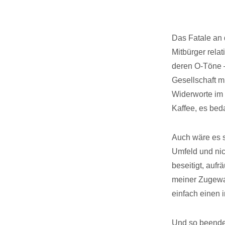
Das Fatale an 
Mitbürger rela
deren O-Töne –
Gesellschaft m
Widerworte im 
Kaffee, es bed
Auch wäre es s
Umfeld und ni
beseitigt, aufr
meiner Zugewan
einfach einen 
Und so beende