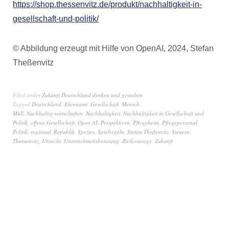
https://shop.thessenvitz.de/produkt/nachhaltigkeit-in-
gesellschaft-und-politik/
© Abbildung erzeugt mit Hilfe von OpenAI, 2024, Stefan
Theßenvitz
Filed under
Zukunft Deutschland denken und gestalten
Tagged
Deutschland
,
Ehrenamt
,
Gesellschaft
,
Mensch
,
Müll
,
Nachhaltig-wirtschaften
,
Nachhaltigkeit
,
Nachhaltigkeit in Gesellschaft und
Politik
,
offene Gesellschaft
,
Open AI
,
Perspektiven
,
Pflegeheim
,
Pflegepersonal
,
Politik
,
regional
,
Republik
,
Spezies
,
Spielregeln
,
Stefan Theßenvitz
,
Steuern
,
Thessenvitz
,
Unrecht
,
Unternehmensberatung
,
Zivilcourage
,
Zukunft