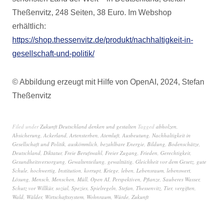
Theßenvitz, 248 Seiten, 38 Euro. Im Webshop
erhältlich:
https://shop.thessenvitz.de/produkt/nachhaltigkeit-in-
gesellschaft-und-politik/
© Abbildung erzeugt mit Hilfe von OpenAI, 2024, Stefan
Theßenvitz
Filed under
Zukunft Deutschland denken und gestalten
Tagged
abholzen
,
Absicherung
,
Ackerland
,
Artensterben
,
Atemluft
,
Ausbeutung. Nachhaltigkeit in
Gesellschaft und Politik
,
auskömmlich
,
bezahlbare Energie
,
Bildung
,
Bodenschätze
,
Deutschland
,
Diktatur
,
Freie Berufswahl
,
Freier Zugang
,
Frieden
,
Gerechtigkeit
,
Gesundheitsversorgung
,
Gewaltenteilung
,
gewalttätig
,
Gleichheit vor dem Gesetz
,
gute
Schule
,
hochwertig
,
Institution
,
korrupt
,
Kriege
,
leben
,
Lebensraum
,
lebenswert
,
Lösung
,
Mensch
,
Menschen
,
Müll
,
Open AI
,
Perspektiven
,
Pflanze
,
Sauberes Wasser
,
Schutz vor Willkür
,
sozial
,
Spezies
,
Spielregeln
,
Stefan
,
Thessenvitz
,
Tier
,
vergiften
,
Wald
,
Wälder
,
Wirtschaftssystem
,
Wohnraum
,
Würde
,
Zukunft