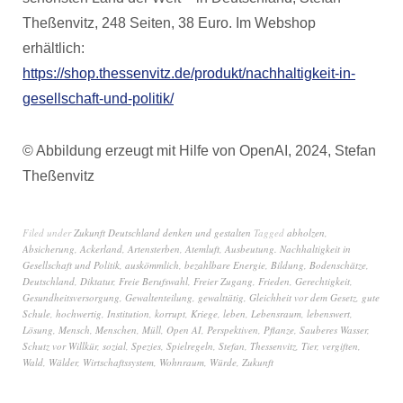
Theßenvitz, 248 Seiten, 38 Euro. Im Webshop
erhältlich:
https://shop.thessenvitz.de/produkt/nachhaltigkeit-in-
gesellschaft-und-politik/
© Abbildung erzeugt mit Hilfe von OpenAI, 2024, Stefan
Theßenvitz
Filed under
Zukunft Deutschland denken und gestalten
Tagged
abholzen
,
Absicherung
,
Ackerland
,
Artensterben
,
Atemluft
,
Ausbeutung. Nachhaltigkeit in
Gesellschaft und Politik
,
auskömmlich
,
bezahlbare Energie
,
Bildung
,
Bodenschätze
,
Deutschland
,
Diktatur
,
Freie Berufswahl
,
Freier Zugang
,
Frieden
,
Gerechtigkeit
,
Gesundheitsversorgung
,
Gewaltenteilung
,
gewalttätig
,
Gleichheit vor dem Gesetz
,
gute
Schule
,
hochwertig
,
Institution
,
korrupt
,
Kriege
,
leben
,
Lebensraum
,
lebenswert
,
Lösung
,
Mensch
,
Menschen
,
Müll
,
Open AI
,
Perspektiven
,
Pflanze
,
Sauberes Wasser
,
Schutz vor Willkür
,
sozial
,
Spezies
,
Spielregeln
,
Stefan
,
Thessenvitz
,
Tier
,
vergiften
,
Wald
,
Wälder
,
Wirtschaftssystem
,
Wohnraum
,
Würde
,
Zukunft