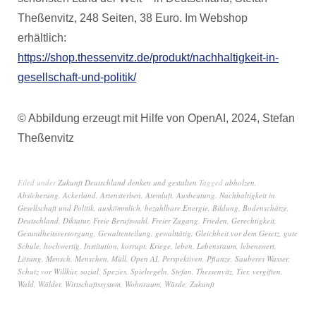
Theßenvitz, 248 Seiten, 38 Euro. Im Webshop
erhältlich:
https://shop.thessenvitz.de/produkt/nachhaltigkeit-in-
gesellschaft-und-politik/
© Abbildung erzeugt mit Hilfe von OpenAI, 2024, Stefan
Theßenvitz
Filed under
Zukunft Deutschland denken und gestalten
Tagged
abholzen
,
Absicherung
,
Ackerland
,
Artensterben
,
Atemluft
,
Ausbeutung. Nachhaltigkeit in
Gesellschaft und Politik
,
auskömmlich
,
bezahlbare Energie
,
Bildung
,
Bodenschätze
,
Deutschland
,
Diktatur
,
Freie Berufswahl
,
Freier Zugang
,
Frieden
,
Gerechtigkeit
,
Gesundheitsversorgung
,
Gewaltenteilung
,
gewalttätig
,
Gleichheit vor dem Gesetz
,
gute
Schule
,
hochwertig
,
Institution
,
korrupt
,
Kriege
,
leben
,
Lebensraum
,
lebenswert
,
Lösung
,
Mensch
,
Menschen
,
Müll
,
Open AI
,
Perspektiven
,
Pflanze
,
Sauberes Wasser
,
Schutz vor Willkür
,
sozial
,
Spezies
,
Spielregeln
,
Stefan
,
Thessenvitz
,
Tier
,
vergiften
,
Wald
,
Wälder
,
Wirtschaftssystem
,
Wohnraum
,
Würde
,
Zukunft