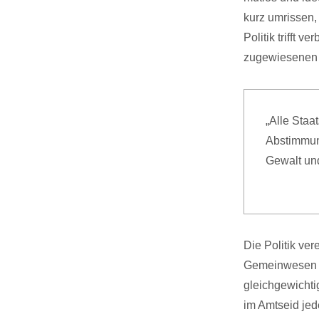
kurz umrissen,
Politik trifft 
zugewiesenen M
„Alle Staa
Abstimmun
Gewalt und
Die Politik ver
Gemeinwesen zu
gleichgewichtig
im Amtseid je