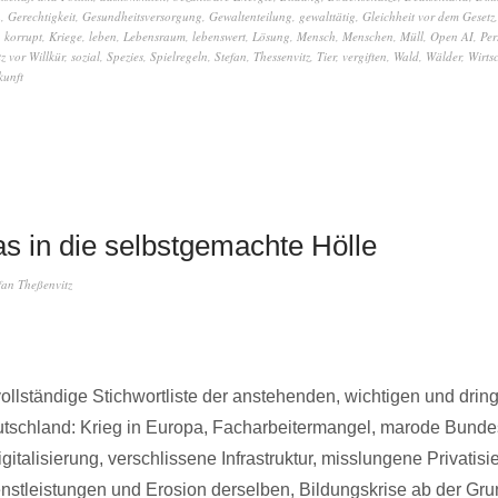
n
,
Gerechtigkeit
,
Gesundheitsversorgung
,
Gewaltenteilung
,
gewalttätig
,
Gleichheit vor dem Gesetz
,
korrupt
,
Kriege
,
leben
,
Lebensraum
,
lebenswert
,
Lösung
,
Mensch
,
Menschen
,
Müll
,
Open AI
,
Per
z vor Willkür
,
sozial
,
Spezies
,
Spielregeln
,
Stefan
,
Thessenvitz
,
Tier
,
vergiften
,
Wald
,
Wälder
,
Wirts
kunft
as in die selbstgemachte Hölle
fan Theßenvitz
ollständige Stichwortliste der anstehenden, wichtigen und dri
tschland: Krieg in Europa, Facharbeitermangel, marode Bund
italisierung, verschlissene Infrastruktur, misslungene Privatis
ienstleistungen und Erosion derselben, Bildungskrise ab der Gr