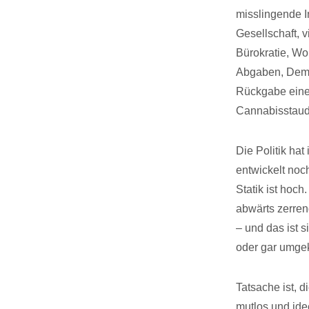
misslingende I
Gesellschaft, 
Bürokratie, Wo
Abgaben, Demok
Rückgabe eine
Cannabisstaud
Die Politik ha
entwickelt noc
Statik ist hoc
abwärts zerren
– und das ist s
oder gar umge
Tatsache ist, di
mutlos und idee