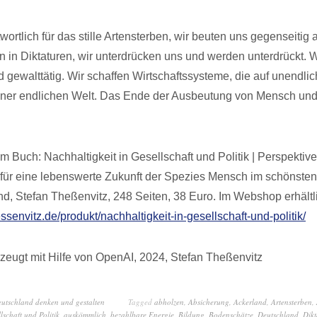
wortlich für das stille Artensterben, wir beuten uns gegenseitig 
en in Diktaturen, wir unterdrücken uns und werden unterdrückt. 
ind gewalttätig. Wir schaffen Wirtschaftssysteme, die auf unend
iner endlichen Welt. Das Ende der Ausbeutung von Mensch und N
 Buch: Nachhaltigkeit in Gesellschaft und Politik | Perspektive
ür eine lebenswerte Zukunft der Spezies Mensch im schönsten
nd, Stefan Theßenvitz, 248 Seiten, 38 Euro. Im Webshop erhältl
essenvitz.de/produkt/nachhaltigkeit-in-gesellschaft-und-politik/
zeugt mit Hilfe von OpenAI, 2024, Stefan Theßenvitz
eutschland denken und gestalten
Tagged
abholzen
,
Absicherung
,
Ackerland
,
Artensterben
,
lschaft und Politik
,
auskömmlich
,
bezahlbare Energie
,
Bildung
,
Bodenschätze
,
Deutschland
,
Dikt