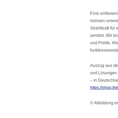
Eine umfassend
müssen unsere 
Strahlkraft für
zerstört. Wir 
und Politik. W
funktionierend
Auszug aus dem
und Lösungen f
– in Deutschla
https://shop.th
© Abbildung er