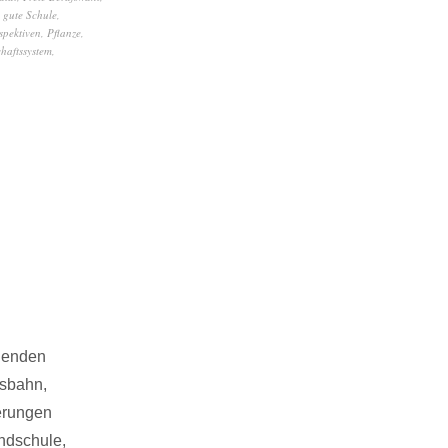
,
gute Schule
,
spektiven
,
Pflanze
,
chaftssystem
,
ngenden
esbahn,
ierungen
undschule,