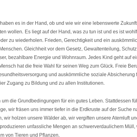
aben es in der Hand, ob und wie wir eine lebenswerte Zukunft
ten wollen.
Es liegt auf der Hand, was zu tun ist und es ist wohlfe
der zu wiederholen. Frieden, Gerechtigkeit und ein auskömmli
 Menschen. Gleichheit vor dem Gesetz, Gewaltenteilung, Schutz 
er, bezahlbare Energie und Wohnraum. Jedes Kind geht auf ei
Mensch hat die freie Wahl für seinen Weg zum Glück. Freie Ber
esundheitsversorgung und auskömmliche soziale Absicherung fü
er Zugang zu Bildung und zu allen Institutionen.
n um die Grundbedingungen für ein gutes Leben. Stattdessen fü
e, wir fräsen uns immer tiefer in die Erdkruste auf der Suche 
 wir holzen unsere Wälder ab, wir vergiften unsere Atemluft un
 produzieren unfassliche Mengen an schwerverdaulichem Müll, 
m von Tieren und Pflanzen.