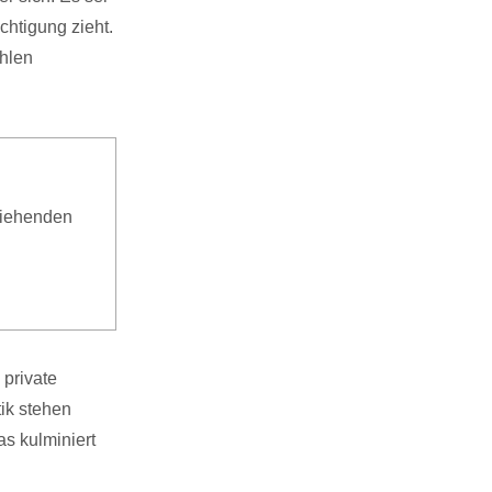
chtigung zieht.
ahlen
ziehenden
 private
ik stehen
as kulminiert