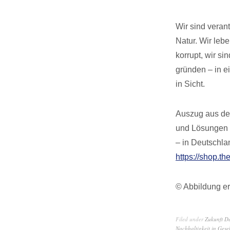
Wir sind verant
Natur. Wir leb
korrupt, wir s
gründen – in e
in Sicht.
Auszug aus dem
und Lösungen f
– in Deutschla
https://shop.th
© Abbildung er
Filed under
Zukunft D
Nachhaltigkeit in Gesel