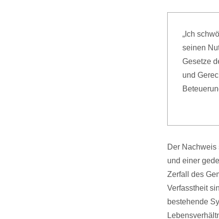
„Ich schw
seinen Nu
Gesetze de
und Gerech
Beteuerung
Der Nachweis s
und einer gede
Zerfall des Ge
Verfasstheit s
bestehende Sys
Lebensverhältn