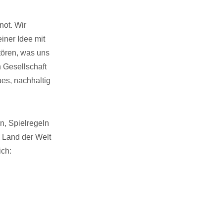
not. Wir
iner Idee mit
stören, was uns
n Gesellschaft
ues, nachhaltig
n, Spielregeln
 Land der Welt
ich: