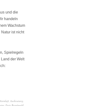
aus und die
Wir handeln
lichem Wachstum
atur ist nicht
n, Spielregeln
 Land der Welt
ich:
Atemluft
,
Ausbeutung.
atur
,
Freie Berufswahl
,