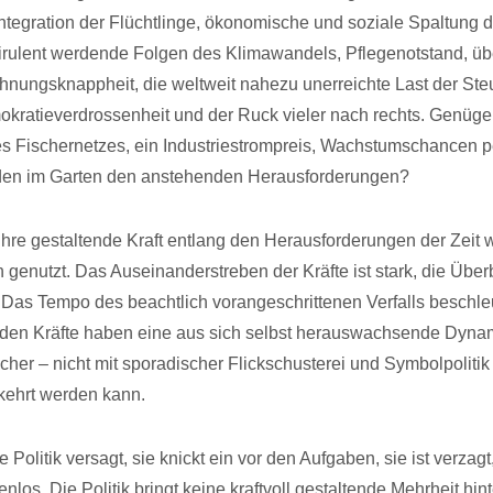
ntegration der Flüchtlinge, ökonomische und soziale Spaltung d
virulent werdende Folgen des Klimawandels, Pflegenotstand, ü
hnungsknappheit, die weltweit nahezu unerreichte Last der Ste
ratieverdrossenheit und der Ruck vieler nach rechts. Genüge
s Fischernetzes, ein Industriestrompreis, Wachstumschancen p
en im Garten den anstehenden Herausforderungen?
t ihre gestaltende Kraft entlang den Herausforderungen der Zeit
h genutzt. Das Auseinanderstreben der Kräfte ist stark, die Übe
h. Das Tempo des beachtlich vorangeschrittenen Verfalls beschleu
den Kräfte haben eine aus sich selbst herauswachsende Dynam
icher – nicht mit sporadischer Flickschusterei und Symbolpoliti
kehrt werden kann.
e Politik versagt, sie knickt ein vor den Aufgaben, sie ist verzagt,
nlos. Die Politik bringt keine kraftvoll gestaltende Mehrheit hint