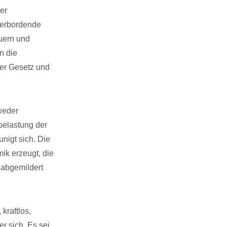
er
berbordende
uern und
n die
er Gesetz und
 weder
rbelastung der
nigt sich. Die
ik erzeugt, die
k abgemildert
 kraftlos,
er sich. Es sei