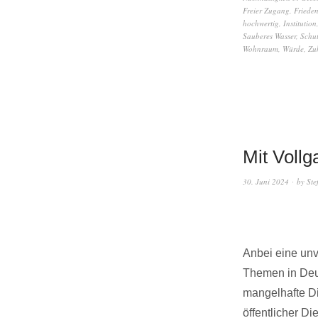
Freier Zugang
,
Friede
hochwertig
,
Institution
Sauberes Wasser
,
Schut
Wohnraum
,
Würde
,
Zu
Mit Vollg
30. Juni 2024
by
Ste
Anbei eine unv
Themen in Deu
mangelhafte Dig
öffentlicher D