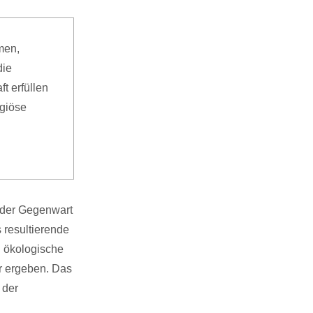
men,
die
t erfüllen
igiöse
n der Gegenwart
 resultierende
d ökologische
hr ergeben. Das
 der