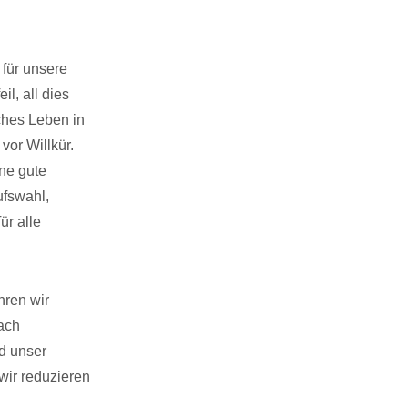
 für unsere
il, all dies
ches Leben in
vor Willkür.
ne gute
ufswahl,
r alle
hren wir
nach
d unser
wir reduzieren