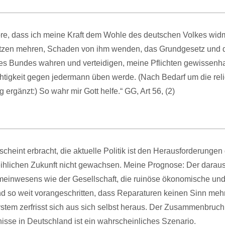
öre, dass ich meine Kraft dem Wohle des deutschen Volkes wid
tzen mehren, Schaden von ihm wenden, das Grundgesetz und 
s Bundes wahren und verteidigen, meine Pflichten gewissenhaf
tigkeit gegen jedermann üben werde. (Nach Bedarf um die rel
 ergänzt:) So wahr mir Gott helfe.“ GG, Art 56, (2)
cheint erbracht, die aktuelle Politik ist den Herausforderunge
ihlichen Zukunft nicht gewachsen. Meine Prognose: Der daraus
meinwesens wie der Gesellschaft, die ruinöse ökonomische un
ind so weit vorangeschritten, dass Reparaturen keinen Sinn me
tem zerfrisst sich aus sich selbst heraus. Der Zusammenbruch
isse in Deutschland ist ein wahrscheinliches Szenario.