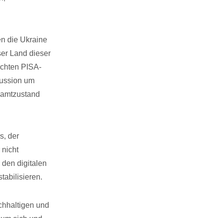
en die Ukraine
ser Land dieser
echten PISA-
kussion um
samtzustand
s, der
 nicht
den digitalen
tabilisieren.
chhaltigen und