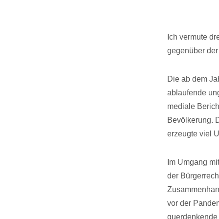
Ich vermute dr
gegenüber der 
Die ab dem Jah
ablaufende ung
mediale Berich
Bevölkerung. D
erzeugte viel 
Im Umgang mit
der Bürgerrecht
Zusammenhang 
vor der Pande
querdenkende W