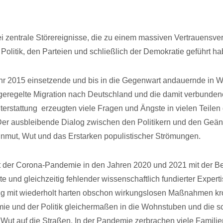
ei zentrale Störereignisse, die zu einem massiven Vertrauensver
Politik, den Parteien und schließlich der Demokratie geführt ha
r 2015 einsetzende und bis in die Gegenwart andauernde in W
eregelte Migration nach Deutschland und die damit verbundene
terstattung erzeugten viele Fragen und Ängste in vielen Teilen
er ausbleibende Dialog zwischen den Politikern und den Geän
Unmut, Wut und das Erstarken populistischer Strömungen.
 der Corona-Pandemie in den Jahren 2020 und 2021 mit der 
e und gleichzeitig fehlender wissenschaftlich fundierter Expert
mit wiederholt harten obschon wirkungslosen Maßnahmen kro
mie und der Politik gleichermaßen in die Wohnstuben und die
ut auf die Straßen. In der Pandemie zerbrachen viele Familie