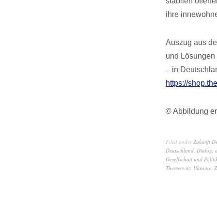
stabilen offen
ihre innewohn
Auszug aus dem
und Lösungen f
– in Deutschla
https://shop.th
© Abbildung er
Filed under
Zukunft D
Deutschland
,
Dialog
,
Gesellschaft und Politi
Thessenvitz
,
Ukraine
,
Z