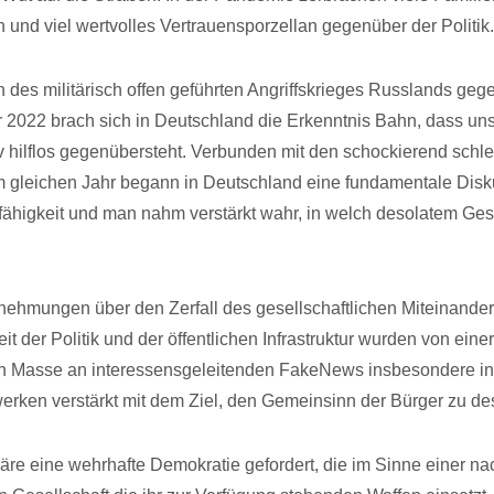
 und viel wertvolles Vertrauensporzellan gegenüber der Politik.
 des militärisch offen geführten Angriffskrieges Russlands geg
 2022 brach sich in Deutschland die Erkenntnis Bahn, dass un
tiv hilflos gegenübersteht. Verbunden mit den schockierend schl
m gleichen Jahr begann in Deutschland eine fundamentale Dis
fähigkeit und man nahm verstärkt wahr, in welch desolatem Ge
nehmungen über den Zerfall des gesellschaftlichen Miteinander
t der Politik und der öffentlichen Infrastruktur wurden von einer
n Masse an interessensgeleitenden FakeNews insbesondere in 
erken verstärkt mit dem Ziel, den Gemeinsinn der Bürger zu des
äre eine wehrhafte Demokratie gefordert, die im Sinne einer na