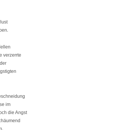
lust
ben.
ellen
 verzerrte
 der
gstigten
Beschneidung
ise im
ch die Angst
 schäumend
n,