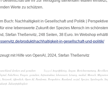
en Gesellschaft die ihr zur Verfügung stehenden Waffen einsetzt
enden Werte zu schützen.
 Buch: Nachhaltigkeit in Gesellschaft und Politik | Perspektive
ür eine lebenswerte Zukunft der Spezies Mensch im schönsten
nd, Stefan Theßenvitz, 248 Seiten, 38 Euro. Im Webshop erhältl
essenvitz.de/produkt/nachhaltigkeit-in-gesellschaft-und-politik/
zeugt mit Hilfe von OpenAI, 2024, Stefan Theßenvitz
eutschland denken und gestalten
Tagged
Angriffskrieg
,
Ängste
,
Berichterstattung
,
Bevölker
digital
,
FakeNews
,
Fragen
,
gestalten
,
Infrastruktur
,
lebenswert
,
Lösung
,
medial
,
Mensch
,
Migratio
k
,
Netzwerk
,
öffentlich
,
Open AI
,
Pandemie
,
Perspektive
,
Russland
,
sozial
,
Spezies
,
Spielregeln
,
Ste
ukunft
,
Zukunftsfähigkeit