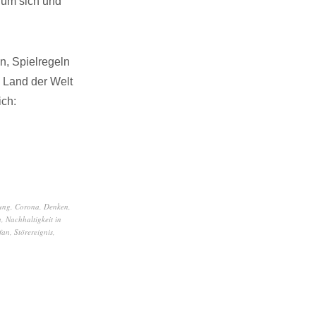
, um sich und
n, Spielregeln
 Land der Welt
ich:
ung
,
Corona
,
Denken
,
n
,
Nachhaltigkeit in
fan
,
Störereignis
,