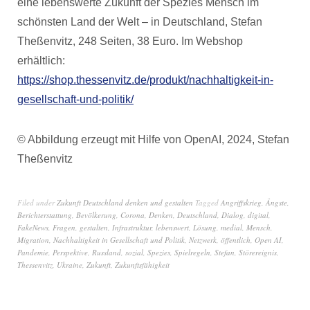
eine lebenswerte Zukunft der Spezies Mensch im
schönsten Land der Welt – in Deutschland, Stefan
Theßenvitz, 248 Seiten, 38 Euro. Im Webshop
erhältlich:
https://shop.thessenvitz.de/produkt/nachhaltigkeit-in-
gesellschaft-und-politik/
© Abbildung erzeugt mit Hilfe von OpenAI, 2024, Stefan
Theßenvitz
Filed under
Zukunft Deutschland denken und gestalten
Tagged
Angriffskrieg
,
Ängste
,
Berichterstattung
,
Bevölkerung
,
Corona
,
Denken
,
Deutschland
,
Dialog
,
digital
,
FakeNews
,
Fragen
,
gestalten
,
Infrastruktur
,
lebenswert
,
Lösung
,
medial
,
Mensch
,
Migration
,
Nachhaltigkeit in Gesellschaft und Politik
,
Netzwerk
,
öffentlich
,
Open AI
,
Pandemie
,
Perspektive
,
Russland
,
sozial
,
Spezies
,
Spielregeln
,
Stefan
,
Störereignis
,
Thessenvitz
,
Ukraine
,
Zukunft
,
Zukunftsfähigkeit