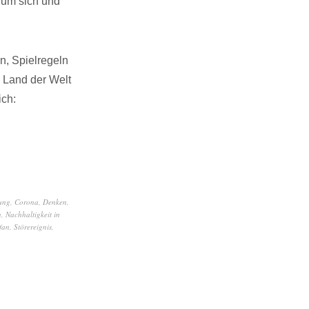
, um sich und
n, Spielregeln
 Land der Welt
ich:
ung
,
Corona
,
Denken
,
n
,
Nachhaltigkeit in
fan
,
Störereignis
,