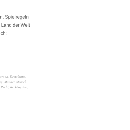
n, Spielregeln
 Land der Welt
ich:
orona
,
Demokratie
,
ng
,
Männer
,
Mensch
,
,
Recht
,
Rechtssystem
,