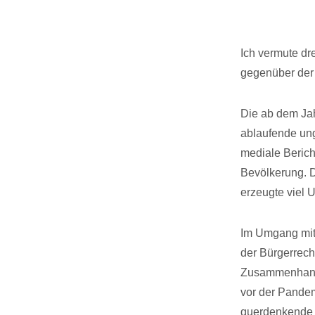
Ich vermute dr
gegenüber der 
Die ab dem Jah
ablaufende ung
mediale Berich
Bevölkerung. D
erzeugte viel 
Im Umgang mit
der Bürgerrecht
Zusammenhang 
vor der Pande
querdenkende W