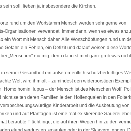
 sein soll, lieben ja insbesondere die Kirchen.
orte rund um den Wortstamm Mensch werden sehr gerne von
s-Organisationen verwendet. Immer dann, wenn es etwas anzup
so ein Wort mit Mensch daher. Alle Wortschöpfungen rund um 
e Gefahr, ein Fehlen, ein Defizit und darauf weisen diese Wort
 bei „Menschen“ mulmig, denn dann stimmt ganz grob was nicht
 in seiner Gesamtheit ein außerordentlich schutzbedürftiges W
hte Welt wird ihm oft – zumindest den widerborstigen Exempl
n. Homo homini lupus – der Mensch ist des Menschen Wolf. Pol
nicht selten deren Familien leiden Höllenqualen in den Folterk
e verabscheuungswürdige Kinderarbeit und die Ausbeutung von
riken und auf Plantagen ist eine real existierende Sauerei ebe
mat beraubte Flüchtlinge, die auf ihren Wegen hin zu den verme
aden elend verdursten, ersaufen oder in der Sklaverei enden. D