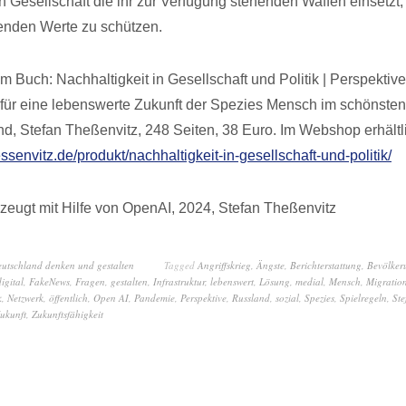
en Gesellschaft die ihr zur Verfügung stehenden Waffen einsetzt
enden Werte zu schützen.
 Buch: Nachhaltigkeit in Gesellschaft und Politik | Perspektive
ür eine lebenswerte Zukunft der Spezies Mensch im schönsten
nd, Stefan Theßenvitz, 248 Seiten, 38 Euro. Im Webshop erhältl
essenvitz.de/produkt/nachhaltigkeit-in-gesellschaft-und-politik/
zeugt mit Hilfe von OpenAI, 2024, Stefan Theßenvitz
eutschland denken und gestalten
Tagged
Angriffskrieg
,
Ängste
,
Berichterstattung
,
Bevölker
digital
,
FakeNews
,
Fragen
,
gestalten
,
Infrastruktur
,
lebenswert
,
Lösung
,
medial
,
Mensch
,
Migratio
k
,
Netzwerk
,
öffentlich
,
Open AI
,
Pandemie
,
Perspektive
,
Russland
,
sozial
,
Spezies
,
Spielregeln
,
Ste
ukunft
,
Zukunftsfähigkeit