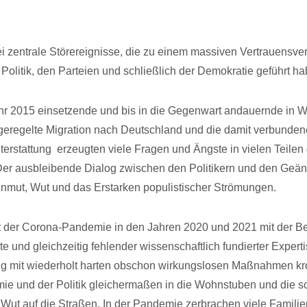
ei zentrale Störereignisse, die zu einem massiven Vertrauensver
Politik, den Parteien und schließlich der Demokratie geführt ha
r 2015 einsetzende und bis in die Gegenwart andauernde in W
eregelte Migration nach Deutschland und die damit verbundene
terstattung erzeugten viele Fragen und Ängste in vielen Teilen
er ausbleibende Dialog zwischen den Politikern und den Geän
Unmut, Wut und das Erstarken populistischer Strömungen.
 der Corona-Pandemie in den Jahren 2020 und 2021 mit der 
e und gleichzeitig fehlender wissenschaftlich fundierter Expert
mit wiederholt harten obschon wirkungslosen Maßnahmen kro
mie und der Politik gleichermaßen in die Wohnstuben und die
ut auf die Straßen. In der Pandemie zerbrachen viele Familie