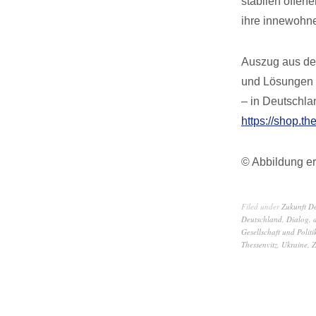
stabilen offen
ihre innewohn
Auszug aus dem
und Lösungen f
– in Deutschla
https://shop.th
© Abbildung er
Filed under
Zukunft D
Deutschland
,
Dialog
,
Gesellschaft und Politi
Thessenvitz
,
Ukraine
,
Z