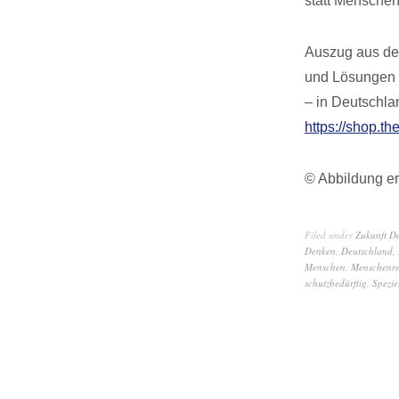
statt Menschen
Auszug aus dem
und Lösungen f
– in Deutschla
https://shop.th
© Abbildung er
Filed under
Zukunft D
Denken
,
Deutschland
,
Menschen
,
Menschenre
schutzbedürftig
,
Spezie