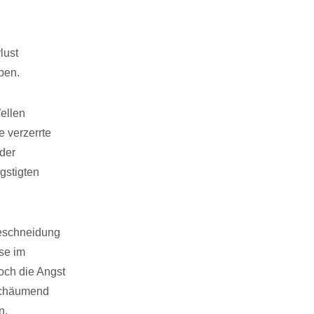
lust
ben.
ellen
 verzerrte
 der
gstigten
Beschneidung
ise im
ch die Angst
 schäumend
n,