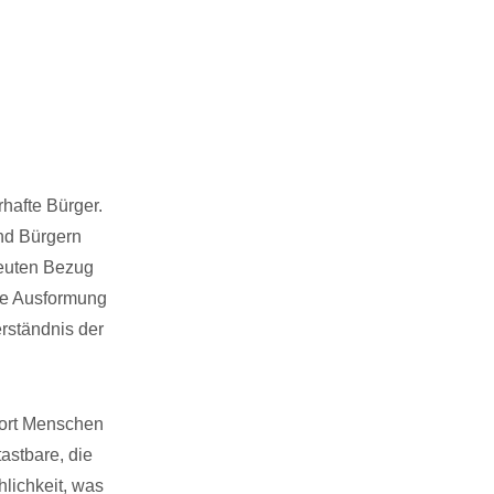
hafte Bürger.
und Bürgern
neuten Bezug
die Ausformung
erständnis der
Wort Menschen
astbare, die
lichkeit, was