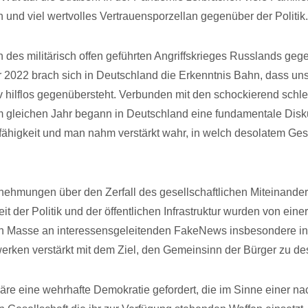
 und viel wertvolles Vertrauensporzellan gegenüber der Politik.
 des militärisch offen geführten Angriffskrieges Russlands geg
 2022 brach sich in Deutschland die Erkenntnis Bahn, dass un
tiv hilflos gegenübersteht. Verbunden mit den schockierend schl
m gleichen Jahr begann in Deutschland eine fundamentale Dis
fähigkeit und man nahm verstärkt wahr, in welch desolatem Ge
nehmungen über den Zerfall des gesellschaftlichen Miteinander
t der Politik und der öffentlichen Infrastruktur wurden von einer
n Masse an interessensgeleitenden FakeNews insbesondere in 
erken verstärkt mit dem Ziel, den Gemeinsinn der Bürger zu des
äre eine wehrhafte Demokratie gefordert, die im Sinne einer na