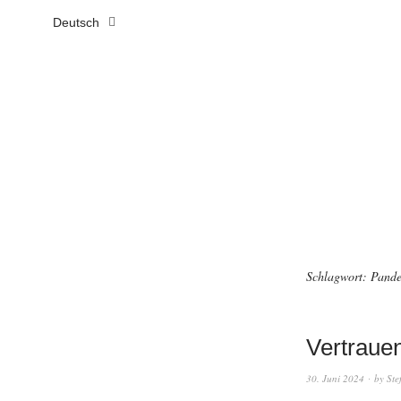
Deutsch
Schlagwort:
Pand
Vertrauen
30. Juni 2024
by
Ste