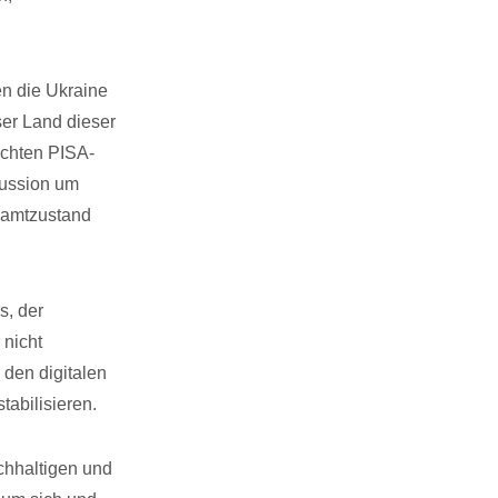
en die Ukraine
ser Land dieser
echten PISA-
kussion um
samtzustand
s, der
 nicht
den digitalen
tabilisieren.
chhaltigen und