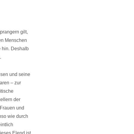
rangern gilt,
den Menschen
e hin. Deshalb
.
esen und seine
aren – zur
itische
ellern der
 Frauen und
nso wie durch
intlich
ieses Elend ist