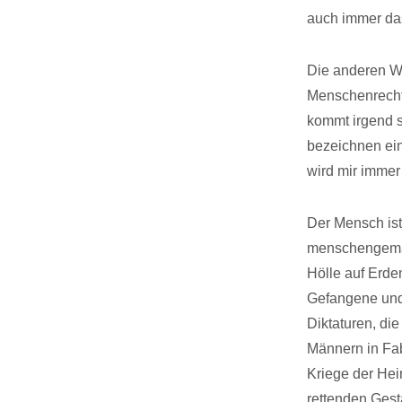
auch immer das
Die anderen W
Menschenrecht
kommt irgend 
bezeichnen ein
wird mir immer
Der Mensch ist
menschengemac
Hölle auf Erde
Gefangene und 
Diktaturen, di
Männern in Fab
Kriege der Hei
rettenden Gest