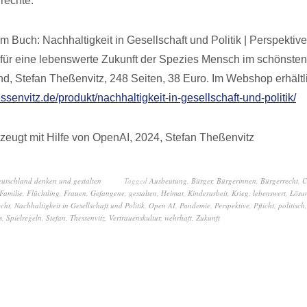
rechte.
 Buch: Nachhaltigkeit in Gesellschaft und Politik | Perspektive
ür eine lebenswerte Zukunft der Spezies Mensch im schönsten
nd, Stefan Theßenvitz, 248 Seiten, 38 Euro. Im Webshop erhältl
essenvitz.de/produkt/nachhaltigkeit-in-gesellschaft-und-politik/
zeugt mit Hilfe von OpenAI, 2024, Stefan Theßenvitz
eutschland denken und gestalten
Tagged
Ausbeutung
,
Bürger
,
Bürgerinnen
,
Bürgerrecht
,
C
Familie
,
Flüchtling
,
Frauen
,
Gefangene
,
gestalten
,
Heimat
,
Kinderarbeit
,
Krieg
,
lebenswert
,
Lösu
cht
,
Nachhaltigkeit in Gesellschaft und Politik
,
Open AI
,
Pandemie
,
Perspektive
,
Pflicht
,
politisch
s
,
Spielregeln
,
Stefan
,
Thessenvitz
,
Vertrauenskultur
,
wehrhaft
,
Zukunft