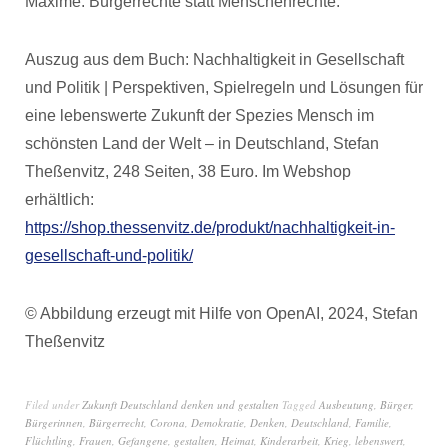
Maxime: Bürgerrechte statt Menschenrechte.
Auszug aus dem Buch: Nachhaltigkeit in Gesellschaft
und Politik | Perspektiven, Spielregeln und Lösungen für
eine lebenswerte Zukunft der Spezies Mensch im
schönsten Land der Welt – in Deutschland, Stefan
Theßenvitz, 248 Seiten, 38 Euro. Im Webshop
erhältlich:
https://shop.thessenvitz.de/produkt/nachhaltigkeit-in-
gesellschaft-und-politik/
© Abbildung erzeugt mit Hilfe von OpenAI, 2024, Stefan
Theßenvitz
Filed under
Zukunft Deutschland denken und gestalten
Tagged
Ausbeutung
,
Bürger
,
Bürgerinnen
,
Bürgerrecht
,
Corona
,
Demokratie
,
Denken
,
Deutschland
,
Familie
,
Flüchtling
,
Frauen
,
Gefangene
,
gestalten
,
Heimat
,
Kinderarbeit
,
Krieg
,
lebenswert
,