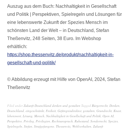
Auszug aus dem Buch: Nachhaltigkeit in Gesellschaft
und Politik | Perspektiven, Spielregeln und Lösungen für
eine lebenswerte Zukunft der Spezies Mensch im
schönsten Land der Welt – in Deutschland, Stefan
Theßenvitz, 248 Seiten, 38 Euro. Im Webshop
erhältlich:
https://shop.thessenvitz.de/produkt/nachhaltigkeit-in-
gesellschaft-und-politik/
© Abbildung erzeugt mit Hilfe von OpenAI, 2024, Stefan
Theßenvitz
Filed under
Zukunft Deutschland denken und gestalten
Tagged
Bürgerrecht
,
Denken
,
Deutschland
,
eingeschränkt
,
Freiheit
,
Gefängnisdirektor
,
gestalten
,
Grundrecht
,
Knast
,
lebenswert
,
Lösung
,
Mensch
,
Nachhaltigkeit in Gesellschaft und Politik
,
Open AI
,
Perspektive
,
Privileg
,
Privilegien
,
Rechtsanspruch
,
Ruhestand
,
Sonderrecht
,
Spezies
,
Spielregeln
,
Stefan
,
Strafgefangene
,
Thessenvitz
,
Wohlverhalten
,
Zukunft