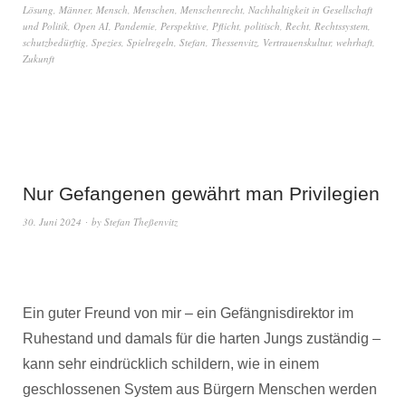
Lösung
,
Männer
,
Mensch
,
Menschen
,
Menschenrecht
,
Nachhaltigkeit in Gesellschaft
und Politik
,
Open AI
,
Pandemie
,
Perspektive
,
Pflicht
,
politisch
,
Recht
,
Rechtssystem
,
schutzbedürftig
,
Spezies
,
Spielregeln
,
Stefan
,
Thessenvitz
,
Vertrauenskultur
,
wehrhaft
,
Zukunft
Nur Gefangenen gewährt man Privilegien
30. Juni 2024
by
Stefan Theßenvitz
Ein guter Freund von mir – ein Gefängnisdirektor im
Ruhestand und damals für die harten Jungs zuständig –
kann sehr eindrücklich schildern, wie in einem
geschlossenen System aus Bürgern Menschen werden