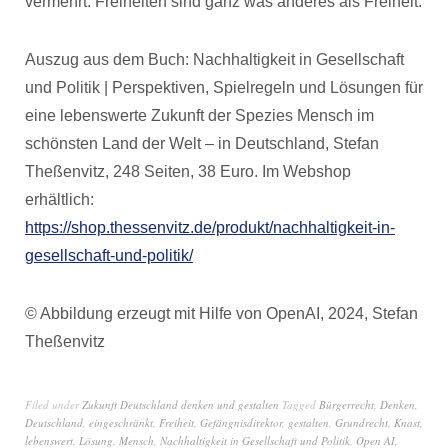
vermehrt. Freiheiten sind ganz was anderes als Freiheit.
Auszug aus dem Buch: Nachhaltigkeit in Gesellschaft
und Politik | Perspektiven, Spielregeln und Lösungen für
eine lebenswerte Zukunft der Spezies Mensch im
schönsten Land der Welt – in Deutschland, Stefan
Theßenvitz, 248 Seiten, 38 Euro. Im Webshop
erhältlich:
https://shop.thessenvitz.de/produkt/nachhaltigkeit-in-
gesellschaft-und-politik/
© Abbildung erzeugt mit Hilfe von OpenAI, 2024, Stefan
Theßenvitz
Filed under
Zukunft Deutschland denken und gestalten
Tagged
Bürgerrecht
,
Denken
,
Deutschland
,
eingeschränkt
,
Freiheit
,
Gefängnisdirektor
,
gestalten
,
Grundrecht
,
Knast
,
lebenswert
,
Lösung
,
Mensch
,
Nachhaltigkeit in Gesellschaft und Politik
,
Open AI
,