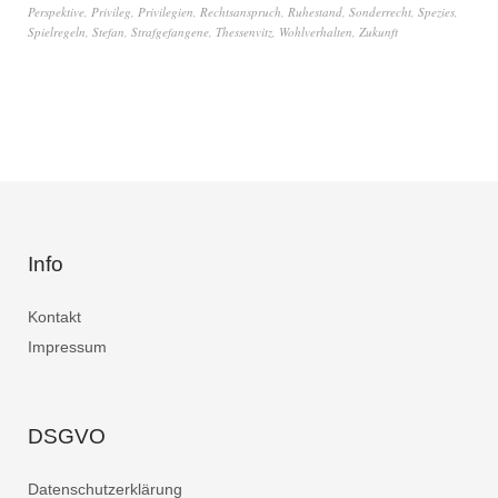
Perspektive
,
Privileg
,
Privilegien
,
Rechtsanspruch
,
Ruhestand
,
Sonderrecht
,
Spezies
,
Spielregeln
,
Stefan
,
Strafgefangene
,
Thessenvitz
,
Wohlverhalten
,
Zukunft
Info
Kontakt
Impressum
DSGVO
Datenschutzerklärung