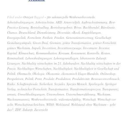
Filed under
Ortszeit
Tagged
– für substanzielle Wettbewerbsvorteile
,
Arbeitsbedingungen
,
Arbeitsschritte
,
ARD
,
Artenvielfalt
,
Aufbruchsstimmung
,
Best-
Practice-Lösung
,
Betriebsalltag
,
Betriebsergebnis
,
Börse
,
Buchhandel
,
Bürokratie
,
Chance
,
Deutschland
,
Dienstleistung
,
Diversität
,
eBook
,
Empfehlungen
,
Energiepolitik
,
Fortschritt
,
Freiheit
,
Frieden
,
Generationenvertrag
,
Gesellschaft
,
Gestaltungsimpuls
,
Green Deal
,
Gremien
,
grüne Transformation
,
grüner Fortschritt
,
grünes Wachstum
,
Impuls
,
Investition
,
Investitionszusage
,
Investment
,
Investor
,
Kapital
,
Klimaschutz
,
Kommunikation
,
Konsum
,
Konsument
,
Kontrolle
,
Kosten
,
Kriminalistik
,
Lebensbedingungen
,
Lebensgrundlagen
,
lebenswerte Zukunft
,
Lösungen
,
Nachhaltig wirtschaften im 21. Jahrhundert
,
Nachhaltig wirtschaften in der
Praxis
,
Nachhaltiges Wirtschaften
,
Nachhaltigkeit
,
Nachhaltigkeit in Gesellschaft und
Politik
,
Ohnmacht
,
Ökologie
,
Ökonomie
,
ökonomisch kluges Handeln
,
Onlineshop
,
Perspektiven
,
Politik
,
Print
,
Produkt
,
Produktion
,
Produktivität
,
Ressourcenverbrauch
,
Risiko
,
Schaffensfreude
,
Sicherheit
,
Soziales
,
Spezies Mensch
,
Spielregeln
,
Springer
Verlag
,
technischer Fortschritt
,
Transformation
,
Transformationsprozess
,
Transparenz
,
umsatz
,
Umweltbedingungen
,
Unternehmen
,
Unternehmensführung
,
Wachstum
,
Wachstumsanreiz
,
Wettbewerbsvorteile
,
widerstandsfähig
,
Wirtschaft
,
Wirtschaft vor
acht
,
Wirtschaftsnachrichten
,
WISO
,
Wohlstand
,
Wohlstand ohne Wachstum – geht
das?
,
ZDF
,
Zukunft
,
Zuversicht