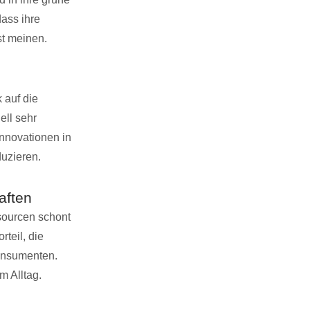
ass ihre
st meinen.
 auf die
ell sehr
Innovationen in
duzieren.
aften
sourcen schont
teil, die
Konsumenten.
m Alltag.