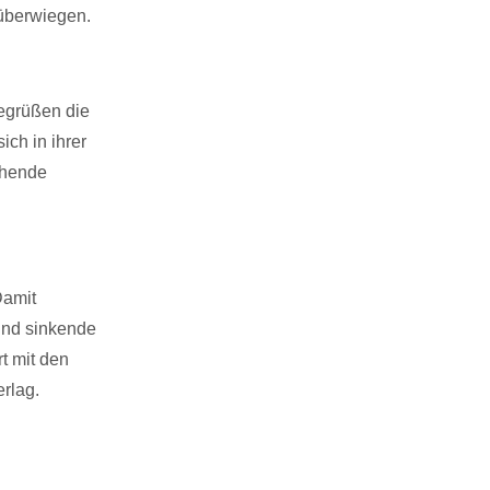
überwiegen.
egrüßen die
ich in ihrer
ichende
Damit
und sinkende
t mit den
rlag.