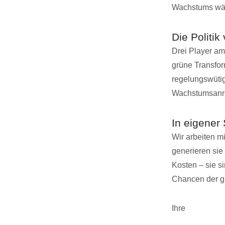
Wachstums wäh
Die Politik
Drei Player am
grüne Transform
regelungswütig
Wachstumsanrei
In eigener
Wir arbeiten m
generieren si
Kosten – sie s
Chancen der gr
Ihre