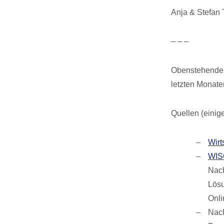
Anja & Stefan
– – –
Obenstehende 
letzten Monate
Quellen (einige
Wirt
WIS
Nach
Lösu
Onl
Nach