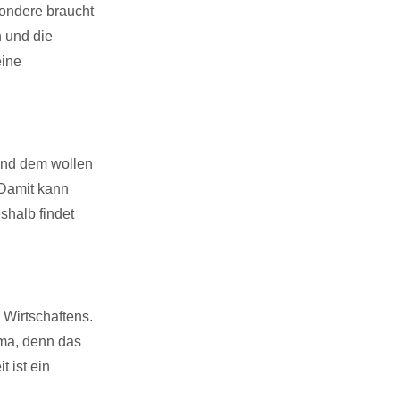
sondere braucht
 und die
eine
und dem wollen
 Damit kann
shalb findet
Wirtschaftens.
ema, denn das
 ist ein