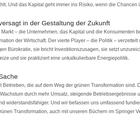
lt. Und das Kapital geht immer ins Risiko, wenn die Chancen 
 versagt in der Gestaltung der Zukunft
 Markt – die Unternehmen, das Kapital und die Konsumenten b
ation der Wirtschaft. Der vierte Player – die Politik – verzettelt s
en Bürokratie, sie bricht Investitionszusagen, sie setzt unzure
ze und sie praktiziert eine unkalkulierbare Energiepolitik.
 Sache
it Betrieben, die auf dem Weg der grünen Transformation sind. 
e Wachstum durch mehr Umsatz, steigende Betriebsergebnisse 
ind widerstandsfähiger. Und wir befassen uns umfassend fundier
ünen Transformation, auch mit unseren Büchern im Springer Ve