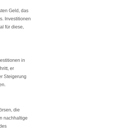
sten Geld, das
. Investitionen
l für diese,
estitionen in
ritt, er
er Steigerung
en.
örsen, die
in nachhaltige
des