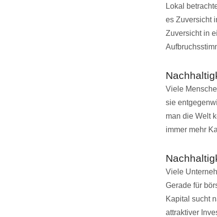
Lokal betracht
es Zuversicht 
Zuversicht in e
Aufbruchsstimm
Nachhaltig
Viele Menschen
sie entgegenwi
man die Welt k
immer mehr Kap
Nachhaltigk
Viele Unterneh
Gerade für bör
Kapital sucht n
attraktiver Inve