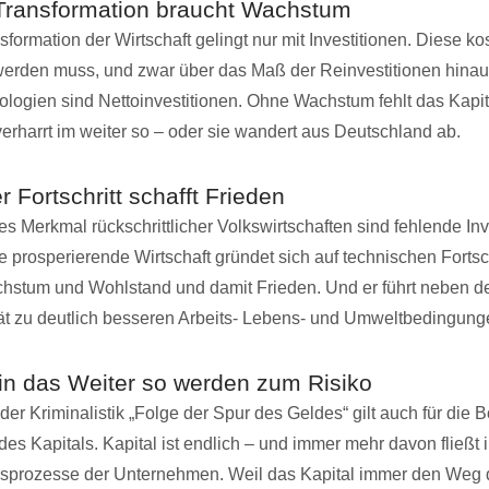
Transformation braucht Wachstum
formation der Wirtschaft gelingt nur mit Investitionen. Diese ko
 werden muss, und zwar über das Maß der Reinvestitionen hinaus
ologien sind Nettoinvestitionen. Ohne Wachstum fehlt das Kapita
verharrt im weiter so – oder sie wandert aus Deutschland ab.
 Fortschritt schafft Frieden
s Merkmal rückschrittlicher Volkswirtschaften sind fehlende Inv
de prosperierende Wirtschaft gründet sich auf technischen Fortsch
hstum und Wohlstand und damit Frieden. Und er führt neben d
tät zu deutlich besseren Arbeits- Lebens- und Umweltbedingung
n in das Weiter so werden zum Risiko
der Kriminalistik „Folge der Spur des Geldes“ gilt auch für die B
es Kapitals. Kapital ist endlich – und immer mehr davon fließt 
nsprozesse der Unternehmen. Weil das Kapital immer den Weg 