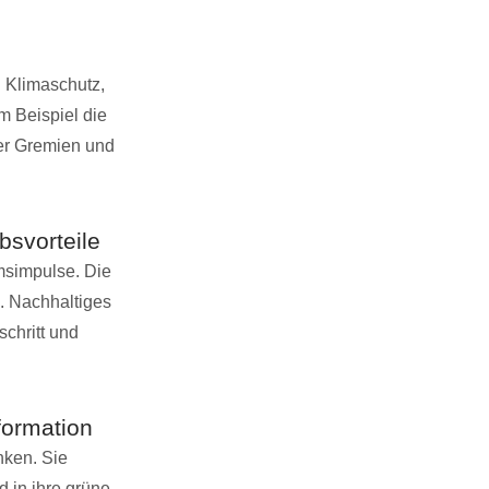
 Klimaschutz,
m Beispiel die
der Gremien und
bsvorteile
msimpulse. Die
. Nachhaltiges
schritt und
formation
nken. Sie
 in ihre grüne