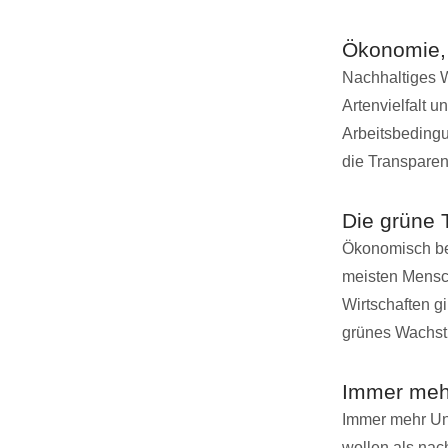
Ökonomie,
Nachhaltiges W
Artenvielfalt 
Arbeitsbedingu
die Transpare
Die grüne 
Ökonomisch bet
meisten Mensc
Wirtschaften gi
grünes Wachstu
Immer mehr
Immer mehr Unt
wollen als nac