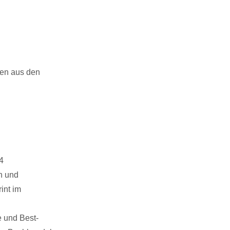
en aus den
4
ln und
int im
e und Best-