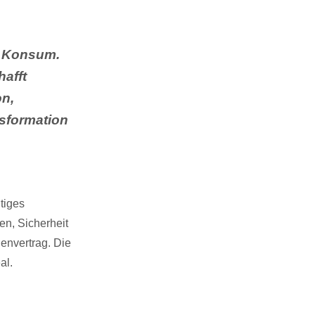
h Konsum.
afft
on,
sformation
tiges
en, Sicherheit
envertrag. Die
al.