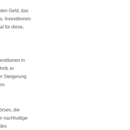
sten Geld, das
. Investitionen
l für diese,
estitionen in
ritt, er
er Steigerung
en.
örsen, die
in nachhaltige
des