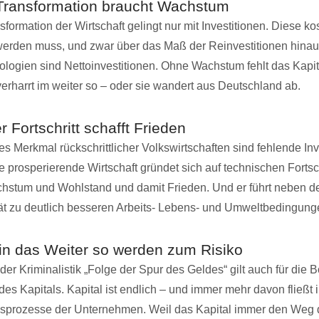
Transformation braucht Wachstum
formation der Wirtschaft gelingt nur mit Investitionen. Diese ko
 werden muss, und zwar über das Maß der Reinvestitionen hinaus
ologien sind Nettoinvestitionen. Ohne Wachstum fehlt das Kapita
verharrt im weiter so – oder sie wandert aus Deutschland ab.
 Fortschritt schafft Frieden
s Merkmal rückschrittlicher Volkswirtschaften sind fehlende Inv
de prosperierende Wirtschaft gründet sich auf technischen Fortsch
hstum und Wohlstand und damit Frieden. Und er führt neben d
tät zu deutlich besseren Arbeits- Lebens- und Umweltbedingung
n in das Weiter so werden zum Risiko
der Kriminalistik „Folge der Spur des Geldes“ gilt auch für die B
es Kapitals. Kapital ist endlich – und immer mehr davon fließt 
nsprozesse der Unternehmen. Weil das Kapital immer den Weg 