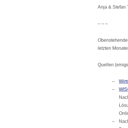
Anja & Stefan
– – –
Obenstehende 
letzten Monate
Quellen (einige
Wirt
WIS
Nach
Lösu
Onl
Nach