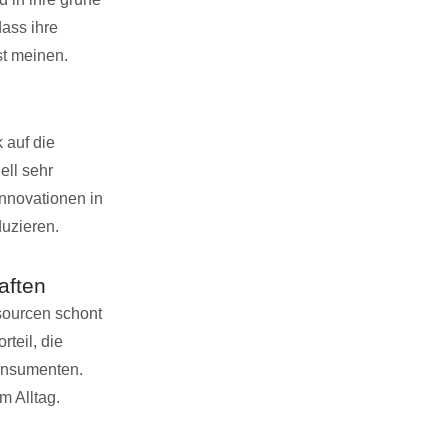
ass ihre
st meinen.
 auf die
ell sehr
Innovationen in
duzieren.
aften
sourcen schont
teil, die
Konsumenten.
m Alltag.