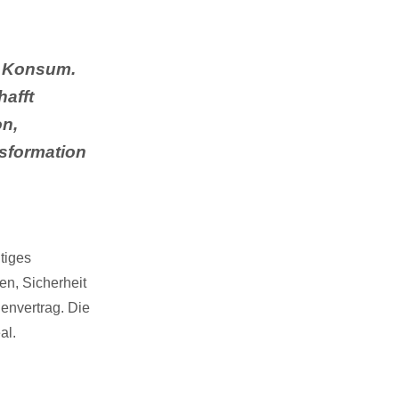
h Konsum.
afft
on,
sformation
tiges
en, Sicherheit
envertrag. Die
al.