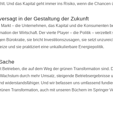
lt. Und das Kapital geht immer ins Risiko, wenn die Chancen 
 versagt in der Gestaltung der Zukunft
 Markt – die Unternehmen, das Kapital und die Konsumenten b
ation der Wirtschaft. Der vierte Player – die Politik – verzettelt s
en Bürokratie, sie bricht Investitionszusagen, sie setzt unzure
ze und sie praktiziert eine unkalkulierbare Energiepolitik.
 Sache
it Betrieben, die auf dem Weg der grünen Transformation sind. 
e Wachstum durch mehr Umsatz, steigende Betriebsergebnisse 
ind widerstandsfähiger. Und wir befassen uns umfassend fundier
ünen Transformation, auch mit unseren Büchern im Springer Ve