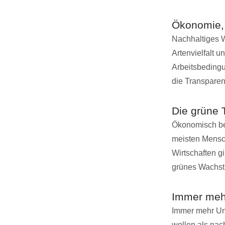
Ökonomie,
Nachhaltiges W
Artenvielfalt 
Arbeitsbedingu
die Transpare
Die grüne 
Ökonomisch bet
meisten Mensc
Wirtschaften gi
grünes Wachstu
Immer mehr
Immer mehr Unt
wollen als nac