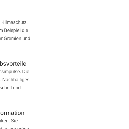
 Klimaschutz,
m Beispiel die
der Gremien und
bsvorteile
msimpulse. Die
. Nachhaltiges
schritt und
formation
nken. Sie
 in ihre grüne