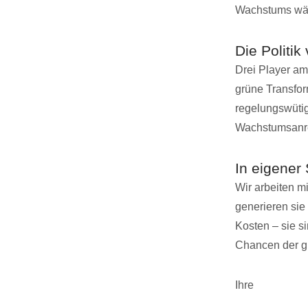
Wachstums wäh
Die Politik
Drei Player am
grüne Transform
regelungswütig
Wachstumsanrei
In eigener
Wir arbeiten m
generieren si
Kosten – sie s
Chancen der gr
Ihre