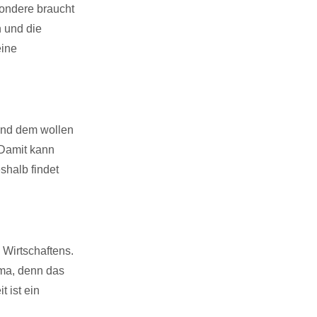
sondere braucht
 und die
eine
und dem wollen
 Damit kann
shalb findet
Wirtschaftens.
ema, denn das
 ist ein