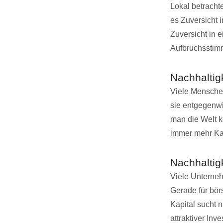
Lokal betracht
es Zuversicht 
Zuversicht in e
Aufbruchsstimm
Nachhaltig
Viele Menschen
sie entgegenwi
man die Welt k
immer mehr Kap
Nachhaltigk
Viele Unterneh
Gerade für bör
Kapital sucht n
attraktiver Inve