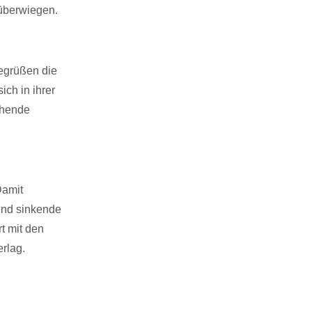
überwiegen.
egrüßen die
ich in ihrer
ichende
Damit
und sinkende
t mit den
rlag.