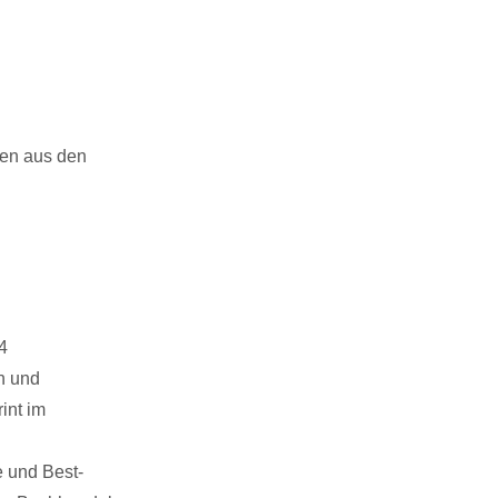
en aus den
4
ln und
int im
e und Best-