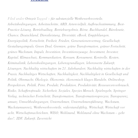
Filed under
Ortszeit
Tagged
– für substanzielle Wettbewerbsvorteile
,
Arbeitsbedingungen
,
Arbeitsschritte
,
ARD
,
Artenvielfalt
,
Aufbruchsstimmung
,
Best-
Practice-Lösung
,
Betriebsalltag
,
Betriebsergebnis
,
Börse
,
Buchhandel
,
Bürokratie
,
Chance
,
Deutschland
,
Dienstleistung
,
Diversität
,
eBook
,
Empfehlungen
,
Energiepolitik
,
Fortschritt
,
Freiheit
,
Frieden
,
Generationenvertrag
,
Gesellschaft
,
Gestaltungsimpuls
,
Green Deal
,
Gremien
,
grüne Transformation
,
grüner Fortschritt
,
grünes Wachstum
,
Impuls
,
Investition
,
Investitionszusage
,
Investment
,
Investor
,
Kapital
,
Klimaschutz
,
Kommunikation
,
Konsum
,
Konsument
,
Kontrolle
,
Kosten
,
Kriminalistik
,
Lebensbedingungen
,
Lebensgrundlagen
,
lebenswerte Zukunft
,
Lösungen
,
Nachhaltig wirtschaften im 21. Jahrhundert
,
Nachhaltig wirtschaften in der
Praxis
,
Nachhaltiges Wirtschaften
,
Nachhaltigkeit
,
Nachhaltigkeit in Gesellschaft und
Politik
,
Ohnmacht
,
Ökologie
,
Ökonomie
,
ökonomisch kluges Handeln
,
Onlineshop
,
Perspektiven
,
Politik
,
Print
,
Produkt
,
Produktion
,
Produktivität
,
Ressourcenverbrauch
,
Risiko
,
Schaffensfreude
,
Sicherheit
,
Soziales
,
Spezies Mensch
,
Spielregeln
,
Springer
Verlag
,
technischer Fortschritt
,
Transformation
,
Transformationsprozess
,
Transparenz
,
umsatz
,
Umweltbedingungen
,
Unternehmen
,
Unternehmensführung
,
Wachstum
,
Wachstumsanreiz
,
Wettbewerbsvorteile
,
widerstandsfähig
,
Wirtschaft
,
Wirtschaft vor
acht
,
Wirtschaftsnachrichten
,
WISO
,
Wohlstand
,
Wohlstand ohne Wachstum – geht
das?
,
ZDF
,
Zukunft
,
Zuversicht