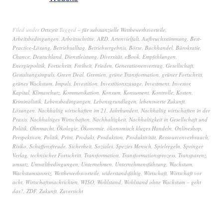
Filed under
Ortszeit
Tagged
– für substanzielle Wettbewerbsvorteile
,
Arbeitsbedingungen
,
Arbeitsschritte
,
ARD
,
Artenvielfalt
,
Aufbruchsstimmung
,
Best-
Practice-Lösung
,
Betriebsalltag
,
Betriebsergebnis
,
Börse
,
Buchhandel
,
Bürokratie
,
Chance
,
Deutschland
,
Dienstleistung
,
Diversität
,
eBook
,
Empfehlungen
,
Energiepolitik
,
Fortschritt
,
Freiheit
,
Frieden
,
Generationenvertrag
,
Gesellschaft
,
Gestaltungsimpuls
,
Green Deal
,
Gremien
,
grüne Transformation
,
grüner Fortschritt
,
grünes Wachstum
,
Impuls
,
Investition
,
Investitionszusage
,
Investment
,
Investor
,
Kapital
,
Klimaschutz
,
Kommunikation
,
Konsum
,
Konsument
,
Kontrolle
,
Kosten
,
Kriminalistik
,
Lebensbedingungen
,
Lebensgrundlagen
,
lebenswerte Zukunft
,
Lösungen
,
Nachhaltig wirtschaften im 21. Jahrhundert
,
Nachhaltig wirtschaften in der
Praxis
,
Nachhaltiges Wirtschaften
,
Nachhaltigkeit
,
Nachhaltigkeit in Gesellschaft und
Politik
,
Ohnmacht
,
Ökologie
,
Ökonomie
,
ökonomisch kluges Handeln
,
Onlineshop
,
Perspektiven
,
Politik
,
Print
,
Produkt
,
Produktion
,
Produktivität
,
Ressourcenverbrauch
,
Risiko
,
Schaffensfreude
,
Sicherheit
,
Soziales
,
Spezies Mensch
,
Spielregeln
,
Springer
Verlag
,
technischer Fortschritt
,
Transformation
,
Transformationsprozess
,
Transparenz
,
umsatz
,
Umweltbedingungen
,
Unternehmen
,
Unternehmensführung
,
Wachstum
,
Wachstumsanreiz
,
Wettbewerbsvorteile
,
widerstandsfähig
,
Wirtschaft
,
Wirtschaft vor
acht
,
Wirtschaftsnachrichten
,
WISO
,
Wohlstand
,
Wohlstand ohne Wachstum – geht
das?
,
ZDF
,
Zukunft
,
Zuversicht