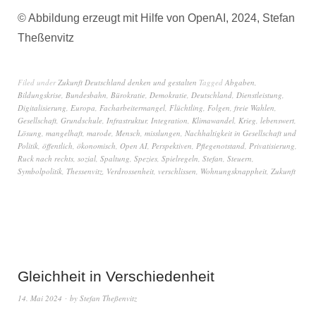
© Abbildung erzeugt mit Hilfe von OpenAI, 2024, Stefan
Theßenvitz
Filed under
Zukunft Deutschland denken und gestalten
Tagged
Abgaben
,
Bildungskrise
,
Bundesbahn
,
Bürokratie
,
Demokratie
,
Deutschland
,
Dienstleistung
,
Digitalisierung
,
Europa
,
Facharbeitermangel
,
Flüchtling
,
Folgen
,
freie Wahlen
,
Gesellschaft
,
Grundschule
,
Infrastruktur
,
Integration
,
Klimawandel
,
Krieg
,
lebenswert
,
Lösung
,
mangelhaft
,
marode
,
Mensch
,
misslungen
,
Nachhaltigkeit in Gesellschaft und
Politik
,
öffentlich
,
ökonomisch
,
Open AI
,
Perspektiven
,
Pflegenotstand
,
Privatisierung
,
Ruck nach rechts
,
sozial
,
Spaltung
,
Spezies
,
Spielregeln
,
Stefan
,
Steuern
,
Symbolpolitik
,
Thessenvitz
,
Verdrossenheit
,
verschlissen
,
Wohnungsknappheit
,
Zukunft
Gleichheit in Verschiedenheit
14. Mai 2024
by
Stefan Theßenvitz