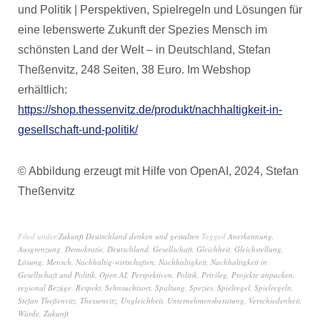
und Politik | Perspektiven, Spielregeln und Lösungen für
eine lebenswerte Zukunft der Spezies Mensch im
schönsten Land der Welt – in Deutschland, Stefan
Theßenvitz, 248 Seiten, 38 Euro. Im Webshop
erhältlich:
https://shop.thessenvitz.de/produkt/nachhaltigkeit-in-
gesellschaft-und-politik/
© Abbildung erzeugt mit Hilfe von OpenAI, 2024, Stefan
Theßenvitz
Filed under
Zukunft Deutschland denken und gestalten
Tagged
Anerkennung
,
Ausgrenzung
,
Demokratie
,
Deutschland
,
Gesellschaft
,
Gleichheit
,
Gleichstellung
,
Lösung
,
Mensch
,
Nachhaltig-wirtschaften
,
Nachhaltigkeit
,
Nachhaltigkeit in
Gesellschaft und Politik
,
Open AI
,
Perspektiven
,
Politik
,
Privileg
,
Projekte anpacken
,
regional Bezüge
,
Respekt
,
Sehnsuchtsort
,
Spaltung
,
Spezies
,
Spielregel
,
Spielregeln
,
Stefan Theßenvitz
,
Thessenvitz
,
Ungleichheit
,
Unternehmensberatung
,
Verschiedenheit
,
Würde
,
Zukunft