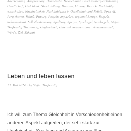
Anerkennung
,
Ausgrenzung
,
Demokratie
,
Deutschland
,
Geschlechtergleichstellung
,
Gesellschaft
,
Gleichheit
,
Gleichstellung
,
Honorar
,
Lösung
,
Mensch
,
Nachhaltig-
wirtschaften
,
Nachhaltigkeit
,
Nachhaltigkeit in Gesellschaft und Politik
,
Open AI
,
Perspektiven
,
Politik
,
Privileg
,
Projekte anpacken
,
regional Bezüge
,
Respekt
,
Sehnsuchtsort
,
Selbstbestimmung
,
Spaltung
,
Spezies
,
Spielregel
,
Spielregeln
,
Stefan
Theßenvitz
,
Thessenvitz
,
Ungleichheit
,
Unternehmensberatung
,
Verschiedenheit
,
Würde
,
Ziel
,
Zukunft
Leben und leben lassen
13. Mai 2024
by
Stefan Theßenvitz
Ich will zum Thema Gleichheit in Verschiedenheit einen
anderen Aspekt aufgreifen, der sehr stark zur
Ungleichheit, Spaltung und Ausgrenzung führt.