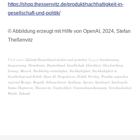
https://shop.thessenvitz.de/produkt/nachhaltigkeit-in-
gesellschaft-und-politik/
© Abbildung erzeugt mit Hilfe von OpenAI, 2024, Stefan
Theßenvitz
Filed under
Zukunft Deutschland denken und gestalten
Tagged
Anerkennung
,
Ausgrenzung
,
Demokratie
,
Deutschland
,
Gesellschaft
,
Gleichheit
,
Gleichstellung
,
Lösung
,
Mensch
,
Nachhaltig-wirtschaften
,
Nachhaltigkeit
,
Nachhaltigkeit in
Gesellschaft und Politik
,
Open AI
,
Perspektiven
,
Politik
,
Privileg
,
Projekte anpacken
,
regional Bezüge
,
Respekt
,
Sehnsuchtsort
,
Spaltung
,
Spezies
,
Spielregel
,
Spielregeln
,
Stefan Theßenvitz
,
Thessenvitz
,
Ungleichheit
,
Unternehmensberatung
,
Verschiedenheit
,
Würde
,
Zukunft