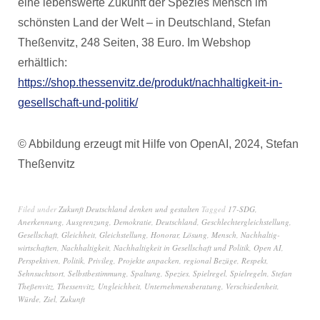
eine lebenswerte Zukunft der Spezies Mensch im
schönsten Land der Welt – in Deutschland, Stefan
Theßenvitz, 248 Seiten, 38 Euro. Im Webshop
erhältlich:
https://shop.thessenvitz.de/produkt/nachhaltigkeit-in-
gesellschaft-und-politik/
© Abbildung erzeugt mit Hilfe von OpenAI, 2024, Stefan
Theßenvitz
Filed under
Zukunft Deutschland denken und gestalten
Tagged
17-SDG
,
Anerkennung
,
Ausgrenzung
,
Demokratie
,
Deutschland
,
Geschlechtergleichstellung
,
Gesellschaft
,
Gleichheit
,
Gleichstellung
,
Honorar
,
Lösung
,
Mensch
,
Nachhaltig-
wirtschaften
,
Nachhaltigkeit
,
Nachhaltigkeit in Gesellschaft und Politik
,
Open AI
,
Perspektiven
,
Politik
,
Privileg
,
Projekte anpacken
,
regional Bezüge
,
Respekt
,
Sehnsuchtsort
,
Selbstbestimmung
,
Spaltung
,
Spezies
,
Spielregel
,
Spielregeln
,
Stefan
Theßenvitz
,
Thessenvitz
,
Ungleichheit
,
Unternehmensberatung
,
Verschiedenheit
,
Würde
,
Ziel
,
Zukunft