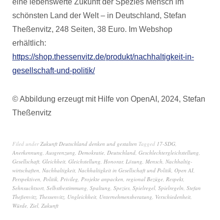
eine lebenswerte Zukunft der Spezies Mensch im
schönsten Land der Welt – in Deutschland, Stefan
Theßenvitz, 248 Seiten, 38 Euro. Im Webshop
erhältlich:
https://shop.thessenvitz.de/produkt/nachhaltigkeit-in-
gesellschaft-und-politik/
© Abbildung erzeugt mit Hilfe von OpenAI, 2024, Stefan
Theßenvitz
Filed under
Zukunft Deutschland denken und gestalten
Tagged
17-SDG
,
Anerkennung
,
Ausgrenzung
,
Demokratie
,
Deutschland
,
Geschlechtergleichstellung
,
Gesellschaft
,
Gleichheit
,
Gleichstellung
,
Honorar
,
Lösung
,
Mensch
,
Nachhaltig-
wirtschaften
,
Nachhaltigkeit
,
Nachhaltigkeit in Gesellschaft und Politik
,
Open AI
,
Perspektiven
,
Politik
,
Privileg
,
Projekte anpacken
,
regional Bezüge
,
Respekt
,
Sehnsuchtsort
,
Selbstbestimmung
,
Spaltung
,
Spezies
,
Spielregel
,
Spielregeln
,
Stefan
Theßenvitz
,
Thessenvitz
,
Ungleichheit
,
Unternehmensberatung
,
Verschiedenheit
,
Würde
,
Ziel
,
Zukunft