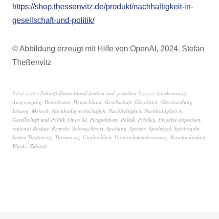
https://shop.thessenvitz.de/produkt/nachhaltigkeit-in-
gesellschaft-und-politik/
© Abbildung erzeugt mit Hilfe von OpenAI, 2024, Stefan
Theßenvitz
Filed under
Zukunft Deutschland denken und gestalten
Tagged
Anerkennung
,
Ausgrenzung
,
Demokratie
,
Deutschland
,
Gesellschaft
,
Gleichheit
,
Gleichstellung
,
Lösung
,
Mensch
,
Nachhaltig-wirtschaften
,
Nachhaltigkeit
,
Nachhaltigkeit in
Gesellschaft und Politik
,
Open AI
,
Perspektiven
,
Politik
,
Privileg
,
Projekte anpacken
,
regional Bezüge
,
Respekt
,
Sehnsuchtsort
,
Spaltung
,
Spezies
,
Spielregel
,
Spielregeln
,
Stefan Theßenvitz
,
Thessenvitz
,
Ungleichheit
,
Unternehmensberatung
,
Verschiedenheit
,
Würde
,
Zukunft