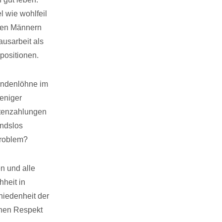
 wie wohlfeil
chen Männern
ausarbeit als
positionen.
tundenlöhne im
eniger
ntenzahlungen
andslos
Problem?
n und alle
heit in
hiedenheit der
ehen Respekt