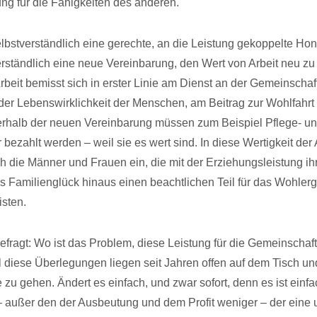
g für die Fähigkeiten des anderen.
lbstverständlich eine gerechte, an die Leistung gekoppelte Ho
erständlich eine neue Vereinbarung, den Wert von Arbeit neu z
rbeit bemisst sich in erster Linie am Dienst an der Gemeinschaft
er Lebenswirklichkeit der Menschen, am Beitrag zur Wohlfahr
nnerhalb der neuen Vereinbarung müssen zum Beispiel Pflege- un
 bezahlt werden – weil sie es wert sind. In diese Wertigkeit der 
ch die Männer und Frauen ein, die mit der Erziehungsleistung ih
tes Familienglück hinaus einen beachtlichen Teil für das Wohler
isten.
gefragt: Wo ist das Problem, diese Leistung für die Gemeinschaf
l diese Überlegungen liegen seit Jahren offen auf dem Tisch und
fe zu gehen. Ändert es einfach, und zwar sofort, denn es ist einf
 außer den der Ausbeutung und dem Profit weniger – der eine