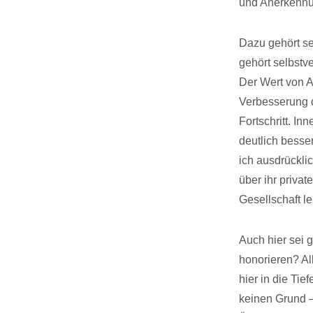
und Anerkennun
Dazu gehört se
gehört selbstv
Der Wert von A
Verbesserung d
Fortschritt. I
deutlich besser
ich ausdrückli
über ihr priva
Gesellschaft le
Auch hier sei 
honorieren? Al
hier in die Tie
keinen Grund –