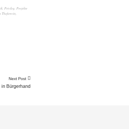
tik
,
Privileg
,
Projekte
n Theßenvitz
,
Next Post
 in Bürgerhand