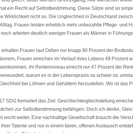
at ein Recht auf Selbstbestimmung. Diese Sätze sind so simpel
 die Wirklichkeit nicht so. Die Ungleichheit in Deutschland zwis
 Alltag. Frauen leisten erheblich mehr unbezahlte Pflege- und H
noch arbeiten deutlich weniger Frauen als Männer in Führungs
 erhalten Frauen laut Oxfam nur knapp 80 Prozent der Bruttos
ännern, Frauen erreichen im Verlauf ihres Lebens 49 Prozent w
einkommen, ihr Rentenniveau erreicht nur 47 Prozent der Re
verwundert, warum es in der Lebenspraxis so schwer ist, umst
Gleichheit bei Löhnen und Gehältern herzustellen. Wo ist das 
 17 SDG formuliert das Ziel: Geschlechtergleichstellung erreiche
chen zur Selbstbestimmung befähigen. Doch ich denke, Gleich
t reicht weiter. Eine nachhaltige Gesellschaft braucht die Versc
hrer Talente und nur in einem fairen, offenen Austausch entst