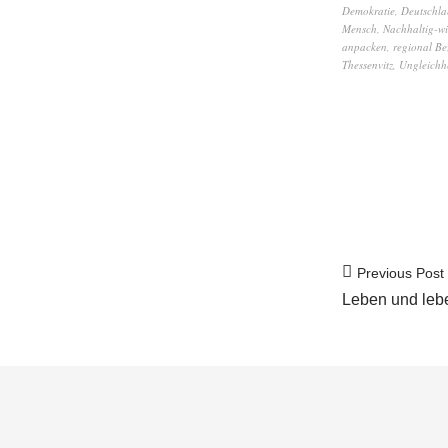
Demokratie
,
Deutschl
Mensch
,
Nachhaltig-wi
anpacken
,
regional Be
Thessenvitz
,
Ungleichh
Previous Post
Leben und leb