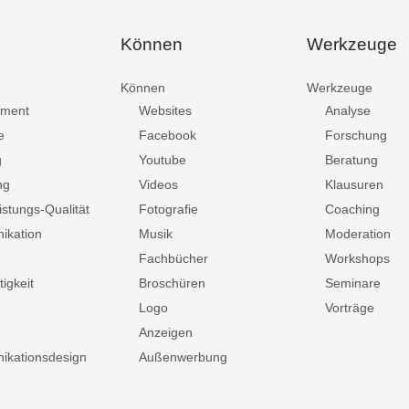
Können
Werkzeuge
Können
Werkzeuge
ment
Websites
Analyse
e
Facebook
Forschung
g
Youtube
Beratung
ng
Videos
Klausuren
istungs-Qualität
Fotografie
Coaching
ikation
Musik
Moderation
Fachbücher
Workshops
igkeit
Broschüren
Seminare
Logo
Vorträge
Anzeigen
kationsdesign
Außenwerbung