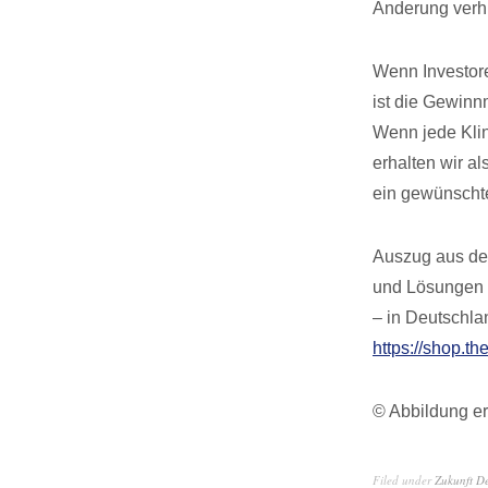
Änderung verhi
Wenn Investor
ist die Gewinn
Wenn jede Klin
erhalten wir a
ein gewünschte
Auszug aus dem
und Lösungen f
– in Deutschla
https://shop.th
© Abbildung er
Filed under
Zukunft D