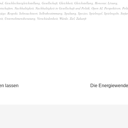
and
,
Geschlechtergleichstellung
,
Gesellschaft
,
Gleichheit
,
Gleichstellung
,
Honorar
,
Lösung
,
rtschaften
,
Nachhaltigkeit
,
Nachhaltigkeit in Gesellschaft und Politik
,
Open AI
,
Perspektiven
,
Poli
züge
,
Respekt
,
Sehnsuchtsort
,
Selbstbestimmung
,
Spaltung
,
Spezies
,
Spielregel
,
Spielregeln
,
Stefa
eit
,
Unternehmensberatung
,
Verschiedenheit
,
Würde
,
Ziel
,
Zukunft
en lassen
Die Energiewende