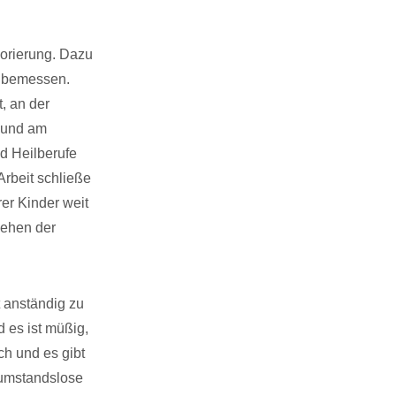
norierung. Dazu
u bemessen.
, an der
t und am
d Heilberufe
Arbeit schließe
rer Kinder weit
gehen der
t anständig zu
 es ist müßig,
ach und es gibt
 umstandslose