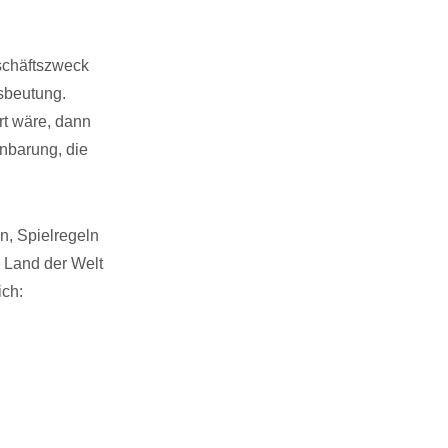
schäftszweck
sbeutung.
rt wäre, dann
inbarung, die
n, Spielregeln
 Land der Welt
ich: