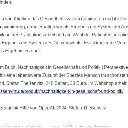
ndert.
en von Kliniken das Gesundheitssystem dominieren und ihr Ge
maximierung, dann erhalten wir als Ergebnis ein System der Au
ik an der Präventionsarbeit und am Wohl der Patienten orientie
ls Ergebnis ein System des Gemeinwohls. Es ist immer die Vere
s Ergebnis erzeugt.
 Buch: Nachhaltigkeit in Gesellschaft und Politik | Perspektive
ür eine lebenswerte Zukunft der Spezies Mensch im schönsten
nd, Stefan Theßenvitz, 248 Seiten, 38 Euro. Im Webshop erhältl
essenvitz.de/produkt/nachhaltigkeit-in-gesellschaft-und-politik/
zeugt mit Hilfe von OpenAI, 2024, Stefan Theßenvitz
eutschland denken und gestalten
Tagged
17-SDG
,
Anerkennung
,
Ausgrenzung
,