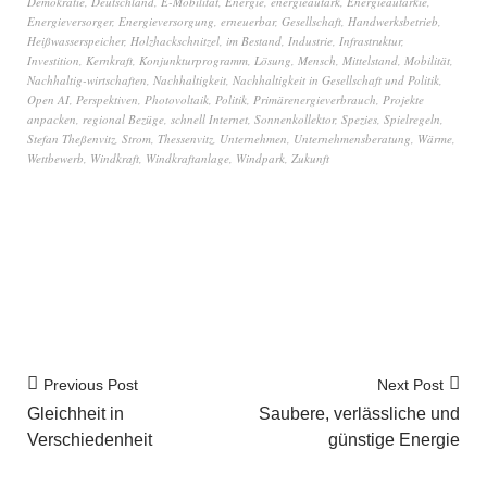
Demokratie
,
Deutschland
,
E-Mobilität
,
Energie
,
energieautark
,
Energieautarkie
,
Energieversorger
,
Energieversorgung
,
erneuerbar
,
Gesellschaft
,
Handwerksbetrieb
,
Heißwasserspeicher
,
Holzhackschnitzel
,
im Bestand
,
Industrie
,
Infrastruktur
,
Investition
,
Kernkraft
,
Konjunkturprogramm
,
Lösung
,
Mensch
,
Mittelstand
,
Mobilität
,
Nachhaltig-wirtschaften
,
Nachhaltigkeit
,
Nachhaltigkeit in Gesellschaft und Politik
,
Open AI
,
Perspektiven
,
Photovoltaik
,
Politik
,
Primärenergieverbrauch
,
Projekte
anpacken
,
regional Bezüge
,
schnell Internet
,
Sonnenkollektor
,
Spezies
,
Spielregeln
,
Stefan Theßenvitz
,
Strom
,
Thessenvitz
,
Unternehmen
,
Unternehmensberatung
,
Wärme
,
Wettbewerb
,
Windkraft
,
Windkraftanlage
,
Windpark
,
Zukunft
Previous Post
Next Post
Gleichheit in
Saubere, verlässliche und
Verschiedenheit
günstige Energie