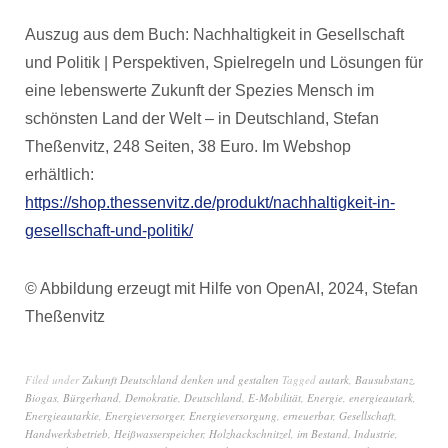
Auszug aus dem Buch: Nachhaltigkeit in Gesellschaft
und Politik | Perspektiven, Spielregeln und Lösungen für
eine lebenswerte Zukunft der Spezies Mensch im
schönsten Land der Welt – in Deutschland, Stefan
Theßenvitz, 248 Seiten, 38 Euro. Im Webshop
erhältlich:
https://shop.thessenvitz.de/produkt/nachhaltigkeit-in-
gesellschaft-und-politik/
© Abbildung erzeugt mit Hilfe von OpenAI, 2024, Stefan
Theßenvitz
Filed under
Zukunft Deutschland denken und gestalten
Tagged
autark
,
Bausubstanz
,
Biogas
,
Bürgerhand
,
Demokratie
,
Deutschland
,
E-Mobilität
,
Energie
,
energieautark
,
Energieautarkie
,
Energieversorger
,
Energieversorgung
,
erneuerbar
,
Gesellschaft
,
Handwerksbetrieb
,
Heißwasserspeicher
,
Holzhackschnitzel
,
im Bestand
,
Industrie
,