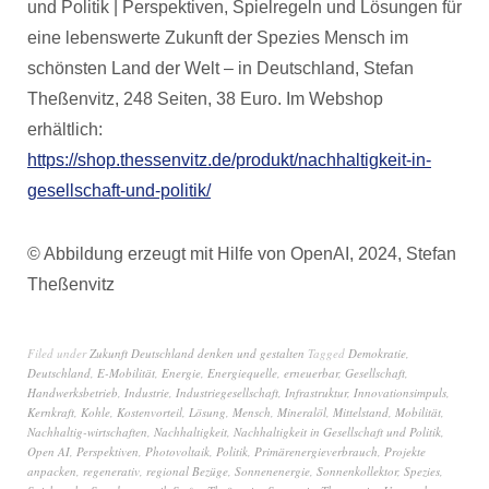
und Politik | Perspektiven, Spielregeln und Lösungen für
eine lebenswerte Zukunft der Spezies Mensch im
schönsten Land der Welt – in Deutschland, Stefan
Theßenvitz, 248 Seiten, 38 Euro. Im Webshop
erhältlich:
https://shop.thessenvitz.de/produkt/nachhaltigkeit-in-
gesellschaft-und-politik/
© Abbildung erzeugt mit Hilfe von OpenAI, 2024, Stefan
Theßenvitz
Filed under
Zukunft Deutschland denken und gestalten
Tagged
Demokratie
,
Deutschland
,
E-Mobilität
,
Energie
,
Energiequelle
,
erneuerbar
,
Gesellschaft
,
Handwerksbetrieb
,
Industrie
,
Industriegesellschaft
,
Infrastruktur
,
Innovationsimpuls
,
Kernkraft
,
Kohle
,
Kostenvorteil
,
Lösung
,
Mensch
,
Mineralöl
,
Mittelstand
,
Mobilität
,
Nachhaltig-wirtschaften
,
Nachhaltigkeit
,
Nachhaltigkeit in Gesellschaft und Politik
,
Open AI
,
Perspektiven
,
Photovoltaik
,
Politik
,
Primärenergieverbrauch
,
Projekte
anpacken
,
regenerativ
,
regional Bezüge
,
Sonnenenergie
,
Sonnenkollektor
,
Spezies
,