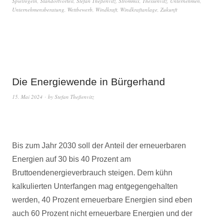
Spielregeln
,
Standortvorteil
,
Stefan Theßenvitz
,
Strommix
,
Thessenvitz
,
Unternehmen
,
Unternehmensberatung
,
Wettbewerb
,
Windkraft
,
Windkraftanlage
,
Zukunft
Die Energiewende in Bürgerhand
15. Mai 2024
by
Stefan Theßenvitz
Bis zum Jahr 2030 soll der Anteil der erneuerbaren
Energien auf 30 bis 40 Prozent am
Bruttoendenergieverbrauch steigen. Dem kühn
kalkulierten Unterfangen mag entgegengehalten
werden, 40 Prozent erneuerbare Energien sind eben
auch 60 Prozent nicht erneuerbare Energien und der