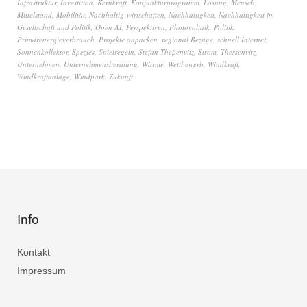
Infrastruktur
,
Investition
,
Kernkraft
,
Konjunkturprogramm
,
Lösung
,
Mensch
,
Mittelstand
,
Mobilität
,
Nachhaltig-wirtschaften
,
Nachhaltigkeit
,
Nachhaltigkeit in
Gesellschaft und Politik
,
Open AI
,
Perspektiven
,
Photovoltaik
,
Politik
,
Primärenergieverbrauch
,
Projekte anpacken
,
regional Bezüge
,
schnell Internet
,
Sonnenkollektor
,
Spezies
,
Spielregeln
,
Stefan Theßenvitz
,
Strom
,
Thessenvitz
,
Unternehmen
,
Unternehmensberatung
,
Wärme
,
Wettbewerb
,
Windkraft
,
Windkraftanlage
,
Windpark
,
Zukunft
Info
Kontakt
Impressum