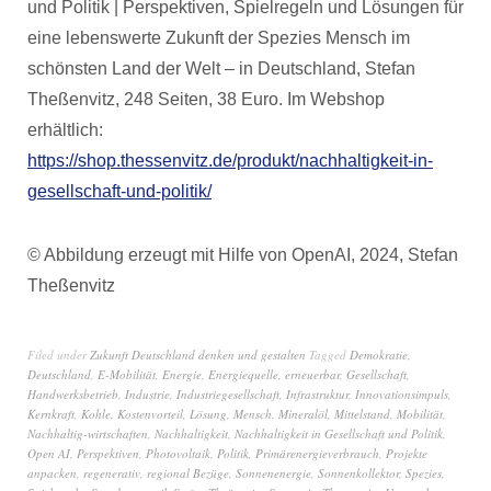
und Politik | Perspektiven, Spielregeln und Lösungen für
eine lebenswerte Zukunft der Spezies Mensch im
schönsten Land der Welt – in Deutschland, Stefan
Theßenvitz, 248 Seiten, 38 Euro. Im Webshop
erhältlich:
https://shop.thessenvitz.de/produkt/nachhaltigkeit-in-
gesellschaft-und-politik/
© Abbildung erzeugt mit Hilfe von OpenAI, 2024, Stefan
Theßenvitz
Filed under
Zukunft Deutschland denken und gestalten
Tagged
Demokratie
,
Deutschland
,
E-Mobilität
,
Energie
,
Energiequelle
,
erneuerbar
,
Gesellschaft
,
Handwerksbetrieb
,
Industrie
,
Industriegesellschaft
,
Infrastruktur
,
Innovationsimpuls
,
Kernkraft
,
Kohle
,
Kostenvorteil
,
Lösung
,
Mensch
,
Mineralöl
,
Mittelstand
,
Mobilität
,
Nachhaltig-wirtschaften
,
Nachhaltigkeit
,
Nachhaltigkeit in Gesellschaft und Politik
,
Open AI
,
Perspektiven
,
Photovoltaik
,
Politik
,
Primärenergieverbrauch
,
Projekte
anpacken
,
regenerativ
,
regional Bezüge
,
Sonnenenergie
,
Sonnenkollektor
,
Spezies
,