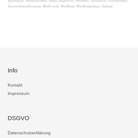
Spielregeln
,
Standortvorteil
,
Stefan Theßenvitz
,
Strommix
,
Thessenvitz
,
Unternehmen
,
Unternehmensberatung
,
Wettbewerb
,
Windkraft
,
Windkraftanlage
,
Zukunft
Info
Kontakt
Impressum
DSGVO
Datenschutzerklärung