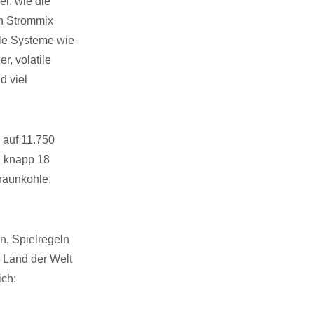
r, wie die
en Strommix
ile Systeme wie
r, volatile
d viel
 auf 11.750
i knapp 18
raunkohle,
n, Spielregeln
 Land der Welt
ich: