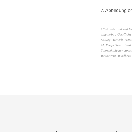
© Abbildung er
Filed under
Zukunft D
erneuerbar
,
Gesellscha
Lösung
,
Mensch
,
Miner
AI
,
Perspektiven
,
Photo
Sonnenkollektor
,
Spezi
Wettbewerb
,
Windkraft