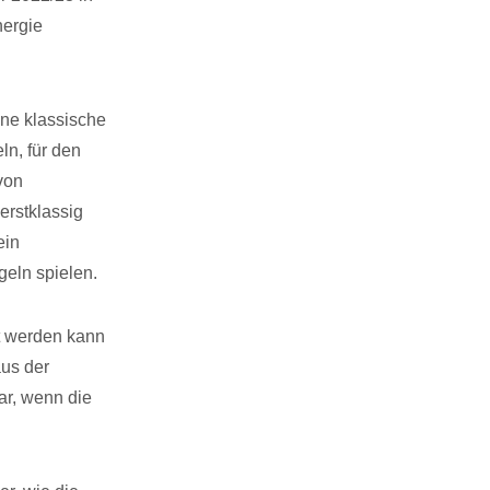
nergie
ine klassische
ln, für den
von
erstklassig
ein
eln spielen.
rt werden kann
aus der
ar, wenn die