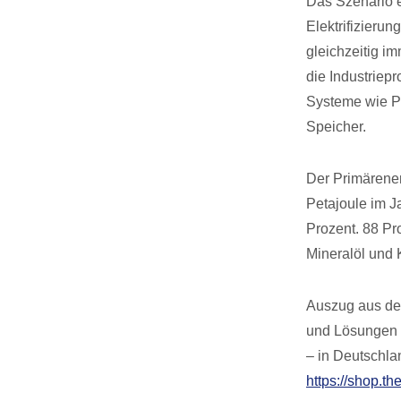
Das Szenario e
Elektrifizierun
gleichzeitig i
die Industriep
Systeme wie Pr
Speicher.
Der Primärener
Petajoule im J
Prozent. 88 Pr
Mineralöl und K
Auszug aus dem
und Lösungen f
– in Deutschla
https://shop.th