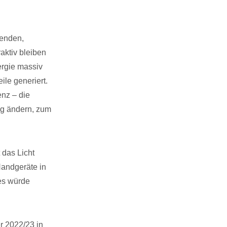
benden,
aktiv bleiben
ergie massiv
ile generiert.
enz – die
ng ändern, zum
 das Licht
Handgeräte in
es würde
r 2022/23 in