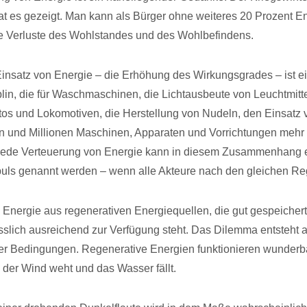
t es gezeigt. Man kann als Bürger ohne weiteres 20 Prozent E
e Verluste des Wohlstandes und des Wohlbefindens.
 Einsatz von Energie – die Erhöhung des Wirkungsgrades – ist e
plin, die für Waschmaschinen, die Lichtausbeute von Leuchtmitte
tos und Lokomotiven, die Herstellung von Nudeln, den Einsatz 
 und Millionen Maschinen, Apparaten und Vorrichtungen mehr 
. Jede Verteuerung von Energie kann in diesem Zusammenhang 
uls genannt werden – wenn alle Akteure nach den gleichen Reg
e Energie aus regenerativen Energiequellen, die gut gespeiche
ässlich ausreichend zur Verfügung steht. Das Dilemma entsteht 
er Bedingungen. Regenerative Energien funktionieren wunderb
 der Wind weht und das Wasser fällt.