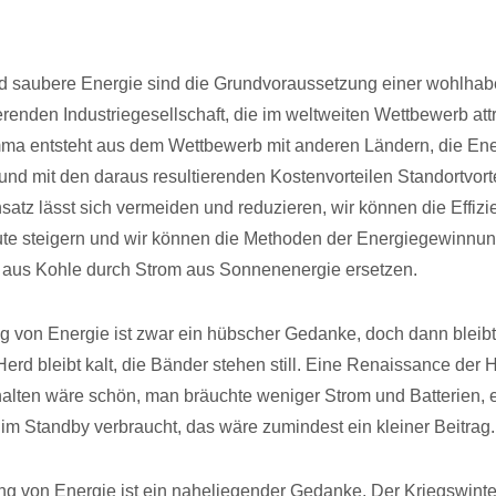
d saubere Energie sind die Grundvoraussetzung einer wohlha
erenden Industriegesellschaft, die im weltweiten Wettbewerb attr
mma entsteht aus dem Wettbewerb mit anderen Ländern, die En
und mit den daraus resultierenden Kostenvorteilen Standortvorte
satz lässt sich vermeiden und reduzieren, wir können die Effizi
te steigern und wir können die Methoden der Energiegewinnu
 aus Kohle durch Strom aus Sonnenenergie ersetzen.
 von Energie ist zwar ein hübscher Gedanke, doch dann bleibt
Herd bleibt kalt, die Bänder stehen still. Eine Renaissance der 
alten wäre schön, man bräuchte weniger Strom und Batterien, 
im Standby verbraucht, das wäre zumindest ein kleiner Beitrag.
g von Energie ist ein naheliegender Gedanke. Der Kriegswinte