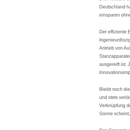
Deutschland ha
einsparen ohn
Der effiziente
Ingenieurdiszi
Antrieb von Au
Stanzapparaten
ausgereift ist
Innovationsimp
Bleibt noch di
und stets verl
Verknüpfung d
Sonne scheint,