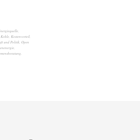
nergiequelle
,
,
Kohle
,
Kostenvorteil
,
ft und Politik
,
Open
enenergie
,
hmensberatung
,