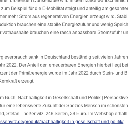
iner drohenden Dunkelflaute wird in dem Maße wahrscheinliche
g zum Beispiel für die E-Mobilität steigt und anteilig am gesamt
mmer mehr Strom aus regenerativen Energien erzeugt wird. Stab
roduktion brauchen eine stabile Energiezufuhr und wenig Speiche
ivathaushalte brauchen eine rasch anpassbare Stromzufuhr un
gieverbrauch sank in Deutschland beständig seit vielen Jahren
ahr 2022. Der Anteil der erneuerbaren Energien hierbei liegt be
ozent der Primärenergie wurde im Jahr 2022 durch Stein- und B
ernkraft erzeugt.
 Buch: Nachhaltigkeit in Gesellschaft und Politik | Perspektive
ür eine lebenswerte Zukunft der Spezies Mensch im schönsten
nd, Stefan Theßenvitz, 248 Seiten, 38 Euro. Im Webshop erhältl
essenvitz.de/produkt/nachhaltigkeit-in-gesellschaft-und-politik/