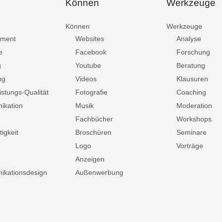
Können
Werkzeuge
Können
Werkzeuge
ment
Websites
Analyse
e
Facebook
Forschung
g
Youtube
Beratung
ng
Videos
Klausuren
istungs-Qualität
Fotografie
Coaching
ikation
Musik
Moderation
Fachbücher
Workshops
igkeit
Broschüren
Seminare
Logo
Vorträge
Anzeigen
kationsdesign
Außenwerbung