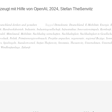
zeugt mit Hilfe von OpenAI, 2024, Stefan Theßenvitz
eutschland denken und gestalten
Tagged
Demokratie
,
Deutschland
,
E-Mobilität
,
Energie
,
E
ft
,
Handwerksbetrieb
,
Industrie
,
Industriegesellschaft
,
Infrastruktur
,
Innovationsimpuls
,
Kernkraft
alöl
,
Mittelstand
,
Mobilität
,
Nachhaltig-wirtschaften
,
Nachhaltigkeit
,
Nachhaltigkeit in Gesellscha
voltaik
,
Politik
,
Primärenergieverbrauch
,
Projekte anpacken
,
regenerativ
,
regional Bezüge
,
Sonn
es
,
Spielregeln
,
Standortvorteil
,
Stefan Theßenvitz
,
Strommix
,
Thessenvitz
,
Unternehmen
,
Unterne
,
Windkraftanlage
,
Zukunft