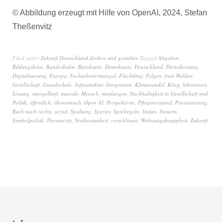
© Abbildung erzeugt mit Hilfe von OpenAI, 2024, Stefan
Theßenvitz
Filed under
Zukunft Deutschland denken und gestalten
Tagged
Abgaben
,
Bildungskrise
,
Bundesbahn
,
Bürokratie
,
Demokratie
,
Deutschland
,
Dienstleistung
,
Digitalisierung
,
Europa
,
Facharbeitermangel
,
Flüchtling
,
Folgen
,
freie Wahlen
,
Gesellschaft
,
Grundschule
,
Infrastruktur
,
Integration
,
Klimawandel
,
Krieg
,
lebenswert
,
Lösung
,
mangelhaft
,
marode
,
Mensch
,
misslungen
,
Nachhaltigkeit in Gesellschaft und
Politik
,
öffentlich
,
ökonomisch
,
Open AI
,
Perspektiven
,
Pflegenotstand
,
Privatisierung
,
Ruck nach rechts
,
sozial
,
Spaltung
,
Spezies
,
Spielregeln
,
Stefan
,
Steuern
,
Symbolpolitik
,
Thessenvitz
,
Verdrossenheit
,
verschlissen
,
Wohnungsknappheit
,
Zukunft