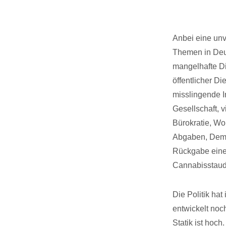
Anbei eine unv
Themen in Deu
mangelhafte Dig
öffentlicher D
misslingende I
Gesellschaft, 
Bürokratie, Wo
Abgaben, Demok
Rückgabe eine
Cannabisstaud
Die Politik ha
entwickelt noc
Statik ist hoc