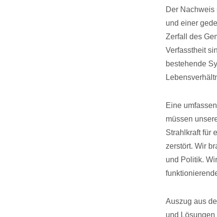
Der Nachweis s
und einer gede
Zerfall des Ge
Verfasstheit s
bestehende Sys
Lebensverhältn
Eine umfassend
müssen unsere 
Strahlkraft für
zerstört. Wir 
und Politik. W
funktionierend
Auszug aus dem
und Lösungen f