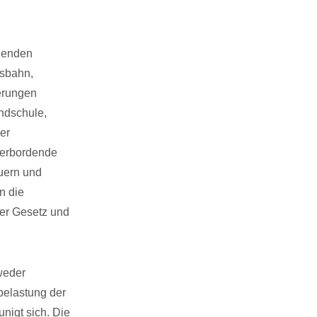
ngenden
esbahn,
ierungen
undschule,
er
berbordende
uern und
n die
er Gesetz und
 weder
rbelastung der
nigt sich. Die