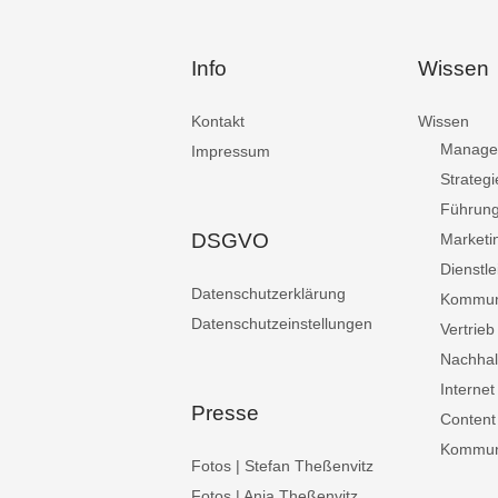
Info
Wissen
Kontakt
Wissen
Manage
Impressum
Strategi
Führun
DSGVO
Marketi
Dienstle
Datenschutzerklärung
Kommun
Datenschutzeinstellungen
Vertrieb
Nachhalt
Internet
Presse
Content
Kommuni
Fotos | Stefan Theßenvitz
Fotos | Anja Theßenvitz