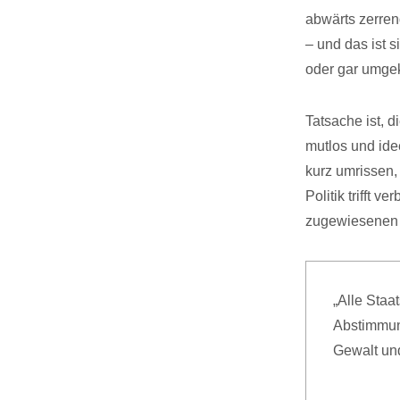
abwärts zerren
– und das ist s
oder gar umge
Tatsache ist, di
mutlos und idee
kurz umrissen,
Politik trifft 
zugewiesenen M
„Alle Staa
Abstimmun
Gewalt und