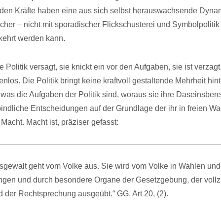
den Kräfte haben eine aus sich selbst herauswachsende Dynam
icher – nicht mit sporadischer Flickschusterei und Symbolpoliti
kehrt werden kann.
e Politik versagt, sie knickt ein vor den Aufgaben, sie ist verzagt,
nlos. Die Politik bringt keine kraftvoll gestaltende Mehrheit hint
 was die Aufgaben der Politik sind, woraus sie ihre Daseinsbere
verbindliche Entscheidungen auf der Grundlage der ihr in freien W
acht. Macht ist, präziser gefasst:
tsgewalt geht vom Volke aus. Sie wird vom Volke in Wahlen und
gen und durch besondere Organe der Gesetzgebung, der voll
 der Rechtsprechung ausgeübt.“ GG, Art 20, (2).