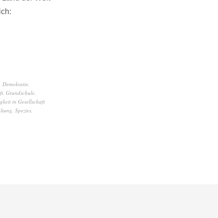
ich:
,
Demokratie
,
ft
,
Grundschule
,
gkeit in Gesellschaft
ltung
,
Spezies
,