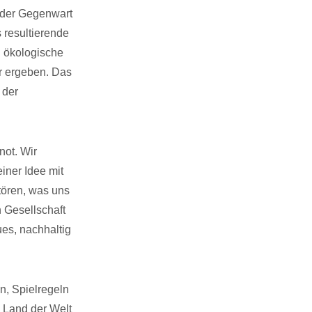
n der Gegenwart
 resultierende
d ökologische
hr ergeben. Das
 der
not. Wir
iner Idee mit
stören, was uns
n Gesellschaft
ues, nachhaltig
n, Spielregeln
 Land der Welt