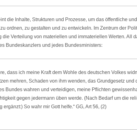
eint die Inhalte, Strukturen und Prozesse, um das öffentliche und
 ordnen, zu gestalten und zu entwickeln. Im Zentrum der Polit
 die Verteilung von materiellen und immateriellen Werten. All d
des Bundeskanzlers und jedes Bundesministers:
öre, dass ich meine Kraft dem Wohle des deutschen Volkes wid
tzen mehren, Schaden von ihm wenden, das Grundgesetz und 
s Bundes wahren und verteidigen, meine Pflichten gewissenhaf
tigkeit gegen jedermann üben werde. (Nach Bedarf um die rel
 ergänzt:) So wahr mir Gott helfe.“ GG, Art 56, (2)