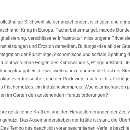
ollständige Stichwortliste der anstehenden, wichtigen und dri
tschland: Krieg in Europa, Facharbeitermangel, marode Bund
italisierung, verschlissene Infrastruktur, misslungene Privatis
ienstleistungen und Erosion derselben, Bildungskrise ab der Gr
ntegration der Flüchtlinge, ökonomische und soziale Spaltung d
virulent werdende Folgen des Klimawandels, Pflegenotstand, ü
hnungsknappheit, die weltweit nahezu unerreichte Last der Ste
ratieverdrossenheit und der Ruck vieler nach rechts. Genüge
s Fischernetzes, ein Industriestrompreis, Wachstumschancen p
en im Garten den anstehenden Herausforderungen?
t ihre gestaltende Kraft entlang den Herausforderungen der Zeit
h genutzt. Das Auseinanderstreben der Kräfte ist stark, die Übe
h. Das Tempo des beachtlich vorangeschrittenen Verfalls beschleu