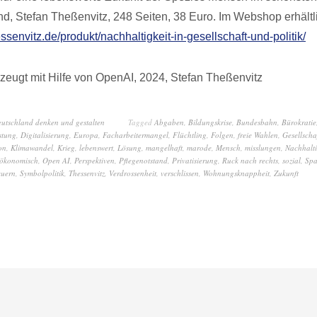
nd, Stefan Theßenvitz, 248 Seiten, 38 Euro. Im Webshop erhältl
essenvitz.de/produkt/nachhaltigkeit-in-gesellschaft-und-politik/
zeugt mit Hilfe von OpenAI, 2024, Stefan Theßenvitz
eutschland denken und gestalten
Tagged
Abgaben
,
Bildungskrise
,
Bundesbahn
,
Bürokratie
stung
,
Digitalisierung
,
Europa
,
Facharbeitermangel
,
Flüchtling
,
Folgen
,
freie Wahlen
,
Gesellscha
on
,
Klimawandel
,
Krieg
,
lebenswert
,
Lösung
,
mangelhaft
,
marode
,
Mensch
,
misslungen
,
Nachhalti
ökonomisch
,
Open AI
,
Perspektiven
,
Pflegenotstand
,
Privatisierung
,
Ruck nach rechts
,
sozial
,
Spa
euern
,
Symbolpolitik
,
Thessenvitz
,
Verdrossenheit
,
verschlissen
,
Wohnungsknappheit
,
Zukunft