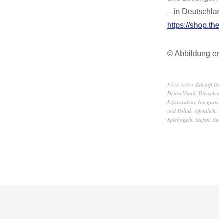
– in Deutschla
https://shop.th
© Abbildung er
Filed under
Zukunft D
Deutschland
,
Dienstlei
Infrastruktur
,
Integrati
und Politik
,
öffentlich
,
Spielregeln
,
Stefan
,
St