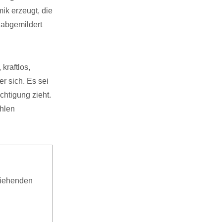
ik erzeugt, die
k abgemildert
 kraftlos,
er sich. Es sei
chtigung zieht.
ahlen
ziehenden