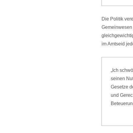
Die Politik ver
Gemeinwesen zu
gleichgewichtig
im Amtseid je
„Ich schw
seinen Nu
Gesetze de
und Gerech
Beteuerung