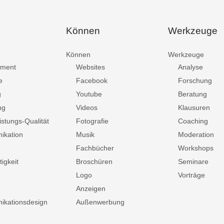
Können
Werkzeuge
Können
Werkzeuge
ment
Websites
Analyse
e
Facebook
Forschung
g
Youtube
Beratung
ng
Videos
Klausuren
istungs-Qualität
Fotografie
Coaching
ikation
Musik
Moderation
Fachbücher
Workshops
igkeit
Broschüren
Seminare
Logo
Vorträge
Anzeigen
kationsdesign
Außenwerbung