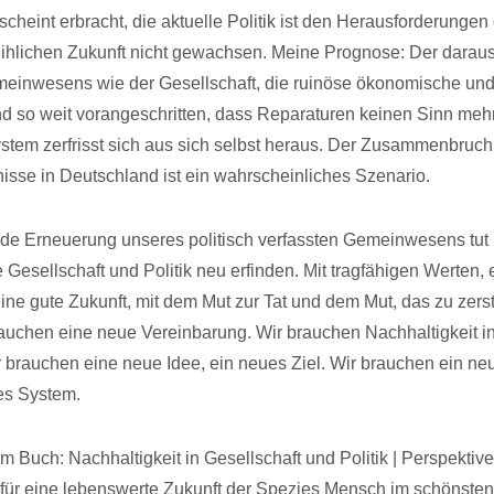
cheint erbracht, die aktuelle Politik ist den Herausforderunge
ihlichen Zukunft nicht gewachsen. Meine Prognose: Der daraus
meinwesens wie der Gesellschaft, die ruinöse ökonomische un
ind so weit vorangeschritten, dass Reparaturen keinen Sinn me
tem zerfrisst sich aus sich selbst heraus. Der Zusammenbruch
isse in Deutschland ist ein wahrscheinliches Szenario.
e Erneuerung unseres politisch verfassten Gemeinwesens tut 
Gesellschaft und Politik neu erfinden. Mit tragfähigen Werten, e
 eine gute Zukunft, mit dem Mut zur Tat und dem Mut, das zu zer
brauchen eine neue Vereinbarung. Wir brauchen Nachhaltigkeit i
ir brauchen eine neue Idee, ein neues Ziel. Wir brauchen ein ne
es System.
 Buch: Nachhaltigkeit in Gesellschaft und Politik | Perspektive
ür eine lebenswerte Zukunft der Spezies Mensch im schönsten