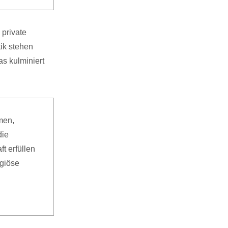
 private
ik stehen
as kulminiert
men,
die
t erfüllen
igiöse