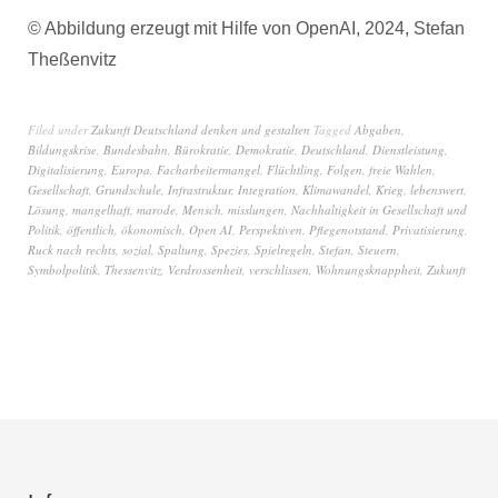
© Abbildung erzeugt mit Hilfe von OpenAI, 2024, Stefan
Theßenvitz
Filed under
Zukunft Deutschland denken und gestalten
Tagged
Abgaben
,
Bildungskrise
,
Bundesbahn
,
Bürokratie
,
Demokratie
,
Deutschland
,
Dienstleistung
,
Digitalisierung
,
Europa
,
Facharbeitermangel
,
Flüchtling
,
Folgen
,
freie Wahlen
,
Gesellschaft
,
Grundschule
,
Infrastruktur
,
Integration
,
Klimawandel
,
Krieg
,
lebenswert
,
Lösung
,
mangelhaft
,
marode
,
Mensch
,
misslungen
,
Nachhaltigkeit in Gesellschaft und
Politik
,
öffentlich
,
ökonomisch
,
Open AI
,
Perspektiven
,
Pflegenotstand
,
Privatisierung
,
Ruck nach rechts
,
sozial
,
Spaltung
,
Spezies
,
Spielregeln
,
Stefan
,
Steuern
,
Symbolpolitik
,
Thessenvitz
,
Verdrossenheit
,
verschlissen
,
Wohnungsknappheit
,
Zukunft