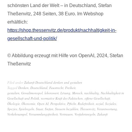
schönsten Land der Welt – in Deutschland, Stefan
Theßenvitz, 248 Seiten, 38 Euro. Im Webshop
erhältlich:
https://shop.thessenvitz.de/produkt/nachhaltigkeit-in-
gesellschaft-und-politik/
© Abbildung erzeugt mit Hilfe von OpenAI, 2024, Stefan
Theßenvitz
Filed under
Zukunft Deutschland denken und gestalten
Tagged
Denken
,
Deutschland
,
Faustrecht
,
Freiheit
,
gestalten
,
Gewaltmonopol
,
lebenswert
,
Lösung
,
Mensch
,
nachhaltig
,
Nachhaltigkeit in
Gesellschaft und Politik
,
normative Kraft des Faktischen
,
offene Gesellschaft
,
Ökologie
,
Ökonomie
,
Open AI
,
Perspektive
,
Pflicht
,
Redefreiheit
,
sozial
,
Soziales
,
Spezies
,
Spielregeln
,
Staat
,
Stefan
,
Steuern bezahlen
,
Thessenvitz
,
Verantwortung
,
Verkehrsampel
,
Versammlungsfreiheit
,
Vertrauen
,
Vorfahrtsregeln
,
Zukunft