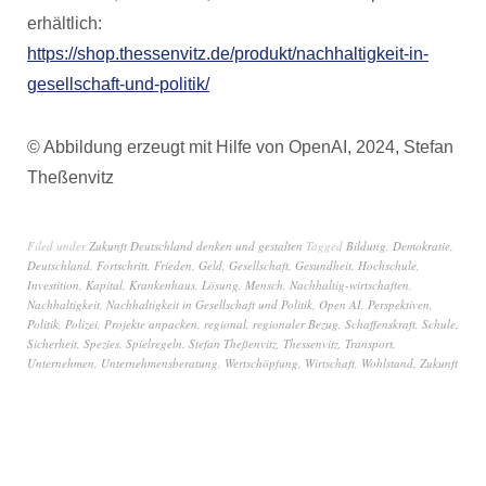
erhältlich:
https://shop.thessenvitz.de/produkt/nachhaltigkeit-in-
gesellschaft-und-politik/
© Abbildung erzeugt mit Hilfe von OpenAI, 2024, Stefan
Theßenvitz
Filed under
Zukunft Deutschland denken und gestalten
Tagged
Bildung
,
Demokratie
,
Deutschland
,
Fortschritt
,
Frieden
,
Geld
,
Gesellschaft
,
Gesundheit
,
Hochschule
,
Investition
,
Kapital
,
Krankenhaus
,
Lösung
,
Mensch
,
Nachhaltig-wirtschaften
,
Nachhaltigkeit
,
Nachhaltigkeit in Gesellschaft und Politik
,
Open AI
,
Perspektiven
,
Politik
,
Polizei
,
Projekte anpacken
,
regional
,
regionaler Bezug
,
Schaffenskraft
,
Schule
,
Sicherheit
,
Spezies
,
Spielregeln
,
Stefan Theßenvitz
,
Thessenvitz
,
Transport
,
Unternehmen
,
Unternehmensberatung
,
Wertschöpfung
,
Wirtschaft
,
Wohlstand
,
Zukunft