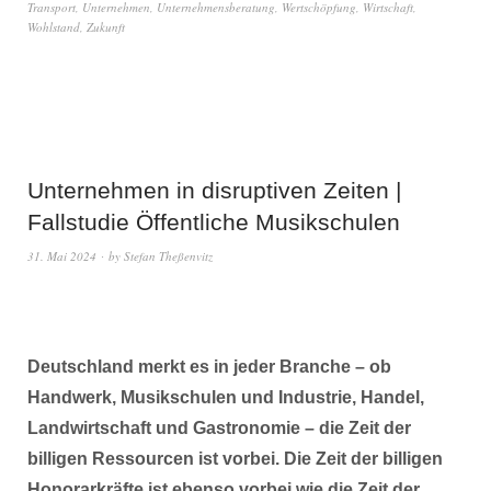
Transport
,
Unternehmen
,
Unternehmensberatung
,
Wertschöpfung
,
Wirtschaft
,
Wohlstand
,
Zukunft
Unternehmen in disruptiven Zeiten |
Fallstudie Öffentliche Musikschulen
31. Mai 2024
by
Stefan Theßenvitz
Deutschland merkt es in jeder Branche – ob
Handwerk, Musikschulen und Industrie, Handel,
Landwirtschaft und Gastronomie – die Zeit der
billigen Ressourcen ist vorbei. Die Zeit der billigen
Honorarkräfte ist ebenso vorbei wie die Zeit der