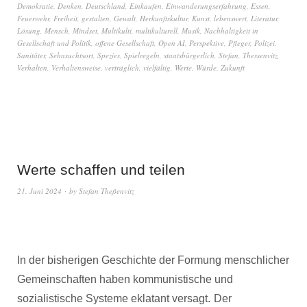
Demokratie
,
Denken
,
Deutschland
,
Einkaufen
,
Einwanderungserfahrung
,
Essen
,
Feuerwehr
,
Freiheit
,
gestalten
,
Gewalt
,
Herkunftskultur
,
Kunst
,
lebenswert
,
Literatur
,
Lösung
,
Mensch
,
Mindset
,
Multikulti
,
multikulturell
,
Musik
,
Nachhaltigkeit in
Gesellschaft und Politik
,
offene Gesellschaft
,
Open AI
,
Perspektive
,
Pfleger
,
Polizei
,
Sanitäter
,
Sehnsuchtsort
,
Spezies
,
Spielregeln
,
staatsbürgerlich
,
Stefan
,
Thessenvitz
,
Verhalten
,
Verhaltensweise
,
verträglich
,
vielfältig
,
Werte
,
Würde
,
Zukunft
Werte schaffen und teilen
21. Juni 2024
by
Stefan Theßenvitz
In der bisherigen Geschichte der Formung menschlicher
Gemeinschaften haben kommunistische und
sozialistische Systeme eklatant versagt.
Der