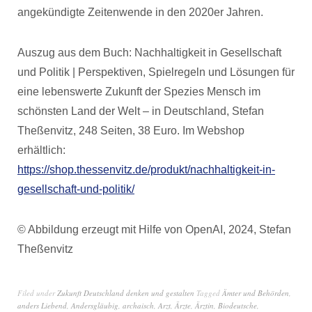
angekündigte Zeitenwende in den 2020er Jahren.
Auszug aus dem Buch: Nachhaltigkeit in Gesellschaft
und Politik | Perspektiven, Spielregeln und Lösungen für
eine lebenswerte Zukunft der Spezies Mensch im
schönsten Land der Welt – in Deutschland, Stefan
Theßenvitz, 248 Seiten, 38 Euro. Im Webshop
erhältlich:
https://shop.thessenvitz.de/produkt/nachhaltigkeit-in-
gesellschaft-und-politik/
© Abbildung erzeugt mit Hilfe von OpenAI, 2024, Stefan
Theßenvitz
Filed under
Zukunft Deutschland denken und gestalten
Tagged
Ämter und Behörden
,
anders Liebend
,
Andersgläubig
,
archaisch
,
Arzt
,
Ärzte
,
Ärztin
,
Biodeutsche
,