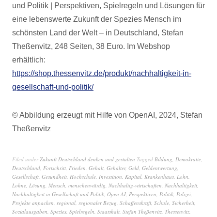
und Politik | Perspektiven, Spielregeln und Lösungen für
eine lebenswerte Zukunft der Spezies Mensch im
schönsten Land der Welt – in Deutschland, Stefan
Theßenvitz, 248 Seiten, 38 Euro. Im Webshop
erhältlich:
https://shop.thessenvitz.de/produkt/nachhaltigkeit-in-
gesellschaft-und-politik/
© Abbildung erzeugt mit Hilfe von OpenAI, 2024, Stefan
Theßenvitz
Filed under
Zukunft Deutschland denken und gestalten
Tagged
Bildung
,
Demokratie
,
Deutschland
,
Fortschritt
,
Frieden
,
Gehalt
,
Gehälter
,
Geld
,
Geldentwertung
,
Gesellschaft
,
Gesundheit
,
Hochschule
,
Investition
,
Kapital
,
Krankenhaus
,
Lohn
,
Lohne
,
Lösung
,
Mensch
,
menschenwürdig
,
Nachhaltig-wirtschaften
,
Nachhaltigkeit
,
Nachhaltigkeit in Gesellschaft und Politik
,
Open AI
,
Perspektiven
,
Politik
,
Polizei
,
Projekte anpacken
,
regional
,
regionaler Bezug
,
Schaffenskraft
,
Schule
,
Sicherheit
,
Sozialausgaben
,
Spezies
,
Spielregeln
,
Staatshalt
,
Stefan Theßenvitz
,
Thessenvitz
,