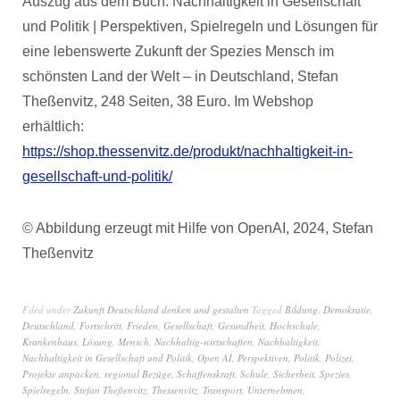
Auszug aus dem Buch: Nachhaltigkeit in Gesellschaft
und Politik | Perspektiven, Spielregeln und Lösungen für
eine lebenswerte Zukunft der Spezies Mensch im
schönsten Land der Welt – in Deutschland, Stefan
Theßenvitz, 248 Seiten, 38 Euro. Im Webshop
erhältlich:
https://shop.thessenvitz.de/produkt/nachhaltigkeit-in-
gesellschaft-und-politik/
© Abbildung erzeugt mit Hilfe von OpenAI, 2024, Stefan
Theßenvitz
Filed under
Zukunft Deutschland denken und gestalten
Tagged
Bildung
,
Demokratie
,
Deutschland
,
Fortschritt
,
Frieden
,
Gesellschaft
,
Gesundheit
,
Hochschule
,
Krankenhaus
,
Lösung
,
Mensch
,
Nachhaltig-wirtschaften
,
Nachhaltigkeit
,
Nachhaltigkeit in Gesellschaft und Politik
,
Open AI
,
Perspektiven
,
Politik
,
Polizei
,
Projekte anpacken
,
regional Bezüge
,
Schaffenskraft
,
Schule
,
Sicherheit
,
Spezies
,
Spielregeln
,
Stefan Theßenvitz
,
Thessenvitz
,
Transport
,
Unternehmen
,