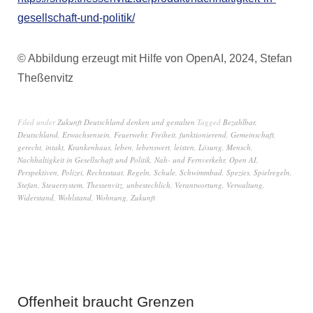
gesellschaft-und-politik/
© Abbildung erzeugt mit Hilfe von OpenAI, 2024, Stefan
Theßenvitz
Filed under
Zukunft Deutschland denken und gestalten
Tagged
Bezahlbar
,
Deutschland
,
Erwachsensein
,
Feuerwehr
,
Freiheit
,
funktionierend
,
Gemeinschaft
,
gerecht
,
intakt
,
Krankenhaus
,
leben
,
lebenswert
,
leisten
,
Lösung
,
Mensch
,
Nachhaltigkeit in Gesellschaft und Politik
,
Nah- und Fernverkehr
,
Open AI
,
Perspektiven
,
Polizei
,
Rechtsstaat
,
Regeln
,
Schule
,
Schwimmbad
,
Spezies
,
Spielregeln
,
Stefan
,
Steuersystem
,
Thessenvitz
,
unbestechlich
,
Verantwortung
,
Verwaltung
,
Widerstand
,
Wohlstand
,
Wohnung
,
Zukunft
Offenheit braucht Grenzen