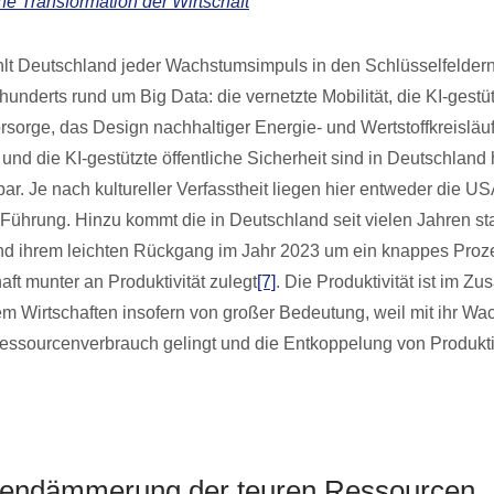
ne Transformation der Wirtschaft
ehlt Deutschland jeder Wachstumsimpuls in den Schlüsselfelde
underts rund um Big Data: die vernetzte Mobilität, die KI-gestü
sorge, das Design nachhaltiger Energie- und Wertstoffkreisläuf
nd die KI-gestützte öffentliche Sicherheit sind in Deutschland
ar. Je nach kultureller Verfasstheit liegen hier entweder die U
 Führung. Hinzu kommt die in Deutschland seit vielen Jahren s
und ihrem leichten Rückgang im Jahr 2023 um ein knappes Proz
aft munter an Produktivität zulegt
[7]
. Die Produktivität ist im 
em Wirtschaften insofern von großer Bedeutung, weil mit ihr W
essourcenverbrauch gelingt und die Entkoppelung von Produkt
endämmerung der teuren Ressourcen