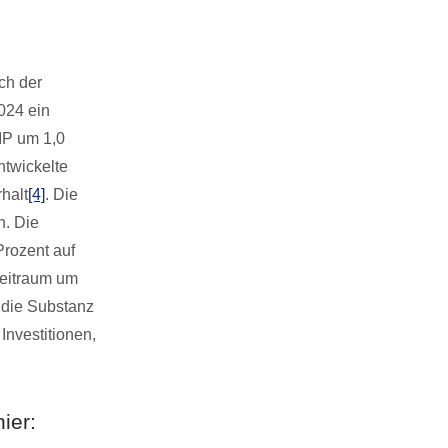
ch der
024 ein
IP um 1,0
ntwickelte
halt
[4]
. Die
n. Die
rozent auf
Zeitraum um
 die Substanz
Investitionen,
ier: