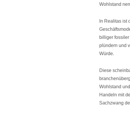
Wohlstand ne
In Realitas ist
Geschäftsmodel
billiger fossil
plündern und 
Würde.
Diese scheinba
branchenübergr
Wohlstand und 
Handeln mit de
Sachzwang der 