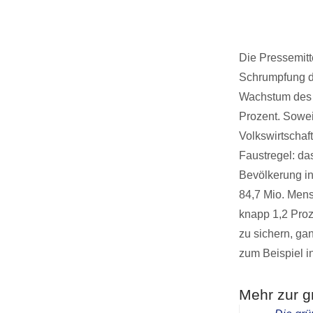
Die Pressemitt
Schrumpfung de
Wachstum des 
Prozent. Sowei
Volkswirtschaf
Faustregel: d
Bevölkerung i
84,7 Mio. Men
knapp 1,2 Proz
zu sichern, ga
zum Beispiel i
Mehr zur g