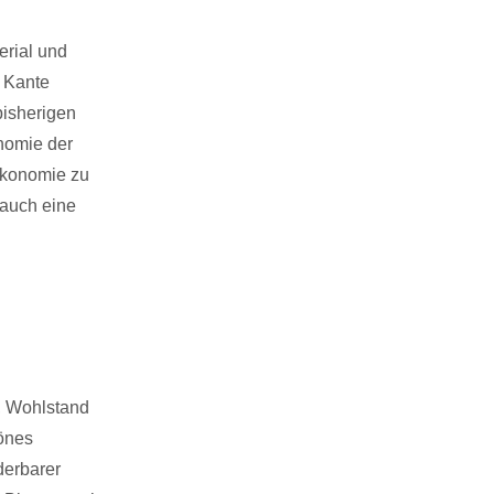
erial und
f Kante
bisherigen
nomie der
Ökonomie zu
 auch eine
, Wohlstand
önes
derbarer