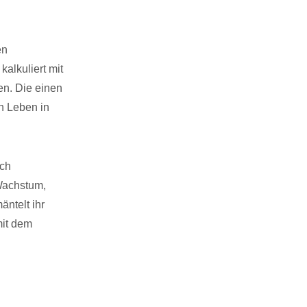
en
alkuliert mit
ten. Die einen
n Leben in
ich
Wachstum,
ntelt ihr
mit dem