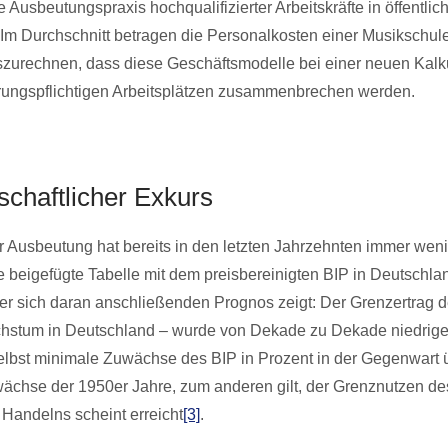
 Ausbeutungspraxis hochqualifizierter Arbeitskräfte in öffentlic
Im Durchschnitt betragen die Personalkosten einer Musikschul
auszurechnen, dass diese Geschäftsmodelle bei einer neuen Kalku
rungspflichtigen Arbeitsplätzen zusammenbrechen werden.
schaftlicher Exkurs
r Ausbeutung hat bereits in den letzten Jahrzehnten immer weni
Die beigefügte Tabelle mit dem preisbereinigten BIP in Deutschl
er sich daran anschließenden Prognos zeigt: Der Grenzertrag 
chstum in Deutschland – wurde von Dekade zu Dekade niedrige
, selbst minimale Zuwächse des BIP in Prozent in der Gegenwart 
chse der 1950er Jahre, zum anderen gilt, der Grenznutzen de
Handelns scheint erreicht
[3]
.