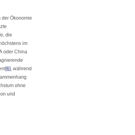
rn der Ökonomie
tzte
e, die
 höchstens im
SA oder China
tagnierende
ent
[6]
, während
Zusammenhang
achstum ohne
ion und