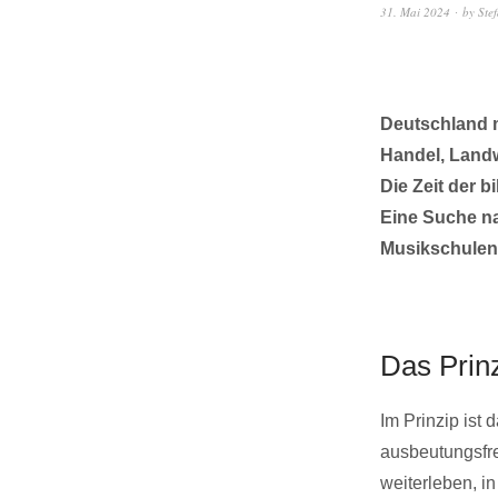
31. Mai 2024
by
Ste
Deutschland m
Handel, Landw
Die Zeit der b
Eine Suche na
Musikschulen
Das Prin
Im Prinzip ist 
ausbeutungsfre
weiterleben, i