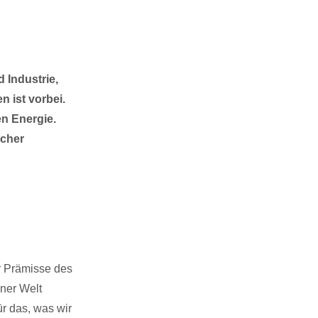
 Industrie,
n ist vorbei.
en Energie.
icher
er Prämisse des
iner Welt
r das, was wir