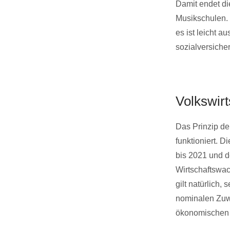
Damit endet die
Musikschulen. 
es ist leicht 
sozialversiche
Volkswirt
Das Prinzip de
funktioniert. 
bis 2021 und d
Wirtschaftswa
gilt natürlich
nominalen Zuwä
ökonomischen 