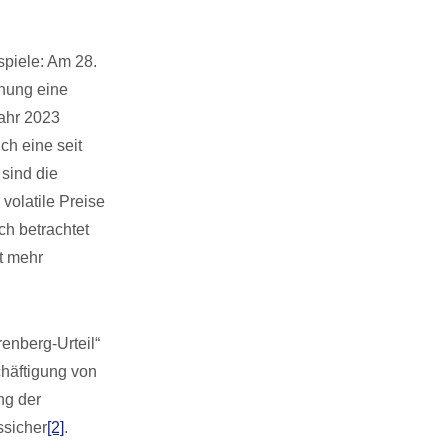
piele: Am 28.
chung eine
Jahr 2023
ch eine seit
sind die
volatile Preise
ch betrachtet
t mehr
renberg-Urteil“
chäftigung von
ng der
ssicher
[2]
.