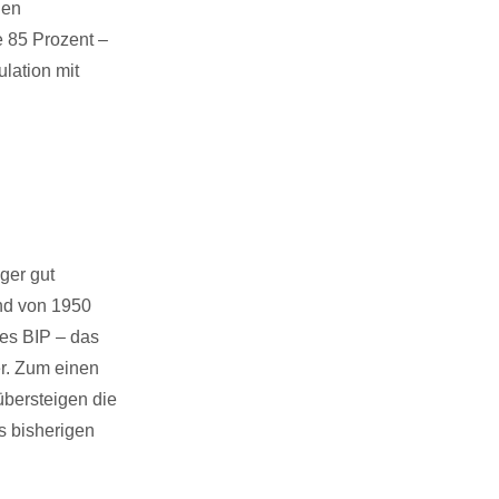
hen
e 85 Prozent –
lation mit
ger gut
and von 1950
des BIP – das
r. Zum einen
übersteigen die
s bisherigen