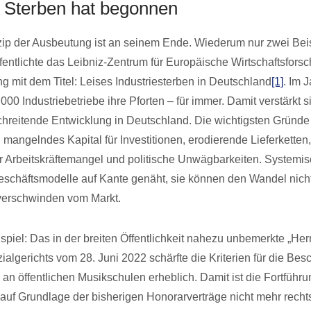
e Sterben hat begonnen
ip der Ausbeutung ist an seinem Ende. Wiederum nur zwei Beis
fentlichte das Leibniz-Zentrum für Europäische Wirtschaftsfors
ng mit dem Titel: Leises Industriesterben in Deutschland
[1]
. Im 
00 Industriebetriebe ihre Pforten – für immer. Damit verstärkt si
hreitende Entwicklung in Deutschland. Die wichtigsten Gründe 
mangelndes Kapital für Investitionen, erodierende Lieferketten, 
der Arbeitskräftemangel und politische Unwägbarkeiten. Systemis
schäftsmodelle auf Kante genäht, sie können den Wandel nich
verschwinden vom Markt.
spiel: Das in der breiten Öffentlichkeit nahezu unbemerkte „Her
algerichts vom 28. Juni 2022 schärfte die Kriterien für die Bes
 an öffentlichen Musikschulen erheblich. Damit ist die Fortführu
auf Grundlage der bisherigen Honorarverträge nicht mehr recht