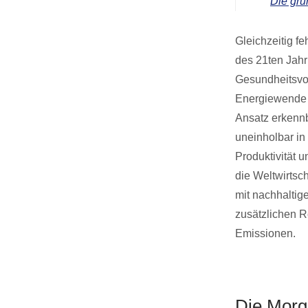
Die grü
Gleichzeitig f
des 21ten Jahrh
Gesundheitsvor
Energiewende u
Ansatz erkennb
uneinholbar in
Produktivität 
die Weltwirtsch
mit nachhaltig
zusätzlichen R
Emissionen.
Die Morg