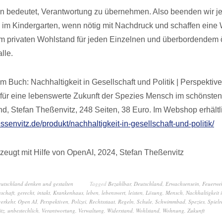
ben bedeutet, Verantwortung zu übernehmen. Also beenden wir je
im Kindergarten, wenn nötig mit Nachdruck und schaffen eine 
 privaten Wohlstand für jeden Einzelnen und überbordendem ö
lle.
 Buch: Nachhaltigkeit in Gesellschaft und Politik | Perspektive
ür eine lebenswerte Zukunft der Spezies Mensch im schönsten
nd, Stefan Theßenvitz, 248 Seiten, 38 Euro. Im Webshop erhältl
essenvitz.de/produkt/nachhaltigkeit-in-gesellschaft-und-politik/
zeugt mit Hilfe von OpenAI, 2024, Stefan Theßenvitz
eutschland denken und gestalten
Tagged
Bezahlbar
,
Deutschland
,
Erwachsensein
,
Feuerwe
schaft
,
gerecht
,
intakt
,
Krankenhaus
,
leben
,
lebenswert
,
leisten
,
Lösung
,
Mensch
,
Nachhaltigkeit 
erkehr
,
Open AI
,
Perspektiven
,
Polizei
,
Rechtsstaat
,
Regeln
,
Schule
,
Schwimmbad
,
Spezies
,
Spielr
tz
,
unbestechlich
,
Verantwortung
,
Verwaltung
,
Widerstand
,
Wohlstand
,
Wohnung
,
Zukunft