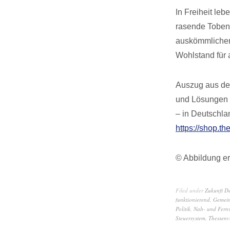
In Freiheit le
rasende Toben 
auskömmlichem
Wohlstand für a
Auszug aus dem
und Lösungen f
– in Deutschla
https://shop.th
© Abbildung er
Filed under
Zukunft D
funktionierend
,
Gemein
Politik
,
Nah- und Fernv
Steuersystem
,
Thessenvi