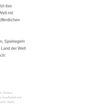
tzt das
Welt mit
ffentlichen
n, Spielregeln
 Land der Welt
ich:
hr
,
Freiheit
,
in Gesellschaft und
egeln
,
Stefan
,