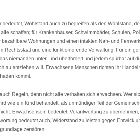
bedeutet, Wohlstand auch zu begreifen als den Wohlstand, de
alle schaffen; für Krankenhäuser, Schwimmbäder, Schulen, Pol
 bezahlbare Wohnungen und einen intakten Nah- und Fernverke
n Rechtsstaat und eine funktionierende Verwaltung. Für ein ge
das niemanden unter- und überfordert und jedem spürbar auf die
schlau entziehen will. Erwachsene Menschen richten ihr Handel
chaden kommt.
uch Regeln, denn nicht alle verhalten sich erwachsen. Wer sic
ird wie ein Kind behandelt, als unmündiger Teil der Gemeinscha
 nicht. Erwachsensein bedeutet, Verantwortung zu übernehmen, 
wortung bedeutet auch, Widerstand zu leisten gegen Entwicklu
grundlage zerstören.