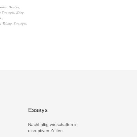
rona
,
Denken
,
-Strategie
,
Krieg
,
er
,
y-Telling
,
Strategie
,
Essays
Nachhaltig wirtschaften in
disruptiven Zeiten