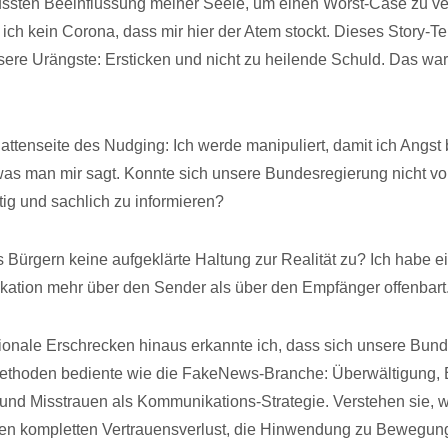
ussten Beeinflussung meiner Seele, um einen Worst-Case zu ve
ich kein Corona, dass mir hier der Atem stockt. Dieses Story-Tel
ere Urängste: Ersticken und nicht zu heilende Schuld. Das war
hattenseite des Nudging: Ich werde manipuliert, damit ich Angs
 was man mir sagt. Konnte sich unsere Bundesregierung nicht vor
tig und sachlich zu informieren?
 Bürgern keine aufgeklärte Haltung zur Realität zu? Ich habe ei
ation mehr über den Sender als über den Empfänger offenbart
onale Erschrecken hinaus erkannte ich, dass sich unsere Bun
Methoden bediente wie die FakeNews-Branche: Überwältigung, 
und Misstrauen als Kommunikations-Strategie. Verstehen sie, w
Den kompletten Vertrauensverlust, die Hinwendung zu Bewegun