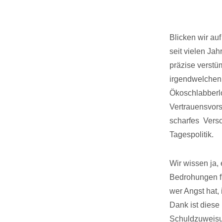
Blicken wir auf
seit vielen Ja
präzise verstü
irgendwelchen 
Ökoschlabberlo
Vertrauensvors
scharfes Versc
Tagespolitik.
Wir wissen ja,
Bedrohungen fü
wer Angst hat, 
Dank ist diese 
Schuldzuweisun