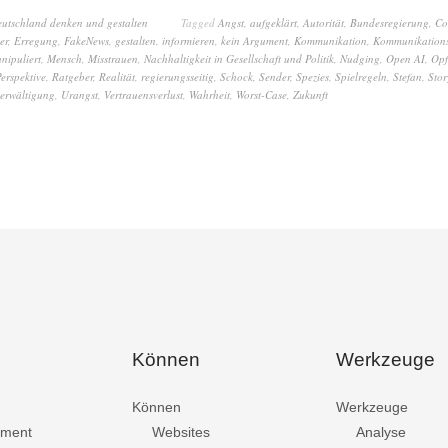
eutschland denken und gestalten
Tagged
Angst
,
aufgeklärt
,
Autorität
,
Bundesregierung
,
Co
er
,
Erregung
,
FakeNews
,
gestalten
,
informieren
,
kein Argument
,
Kommunikation
,
Kommunikations
nipuliert
,
Mensch
,
Misstrauen
,
Nachhaltigkeit in Gesellschaft und Politik
,
Nudging
,
Open AI
,
Opf
erspektive
,
Ratgeber
,
Realität
,
regierungsseitig
,
Schock
,
Sender
,
Spezies
,
Spielregeln
,
Stefan
,
Stor
erwältigung
,
Urangst
,
Vertrauensverlust
,
Wahrheit
,
Worst-Case
,
Zukunft
Können
Werkzeuge
Können
Werkzeuge
ment
Websites
Analyse