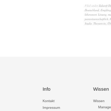
Filed under
Zukunft D
Deutschland
,
Empfäng
lebenswert
,
Lösung
,
ma
parawissenschaftlich
,
P
Studie
,
Thessenvitz
,
Üb
Info
Wissen
Kontakt
Wissen
Manage
Impressum