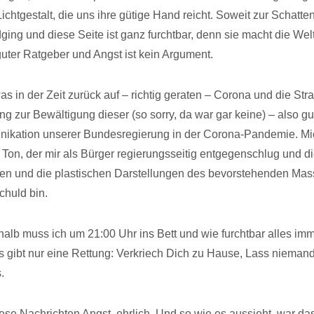
ichtgestalt, die uns ihre gütige Hand reicht. Soweit zur Schatte
ing und diese Seite ist ganz furchtbar, denn sie macht die Welt
 guter Ratgeber und Angst ist kein Argument.
as in der Zeit zurück auf – richtig geraten – Corona und die Str
 zur Bewältigung dieser (so sorry, da war gar keine) – also gut
nikation unserer Bundesregierung in der Corona-Pandemie. M
e Ton, der mir als Bürger regierungsseitig entgegenschlug und d
n und die plastischen Darstellungen des bevorstehenden Mas
chuld bin.
halb muss ich um 21:00 Uhr ins Bett und wie furchtbar alles imm
es gibt nur eine Rettung: Verkriech Dich zu Hause, Lass niemand
.
ese Nachrichten Angst, ehrlich. Und so wie es aussieht, war das