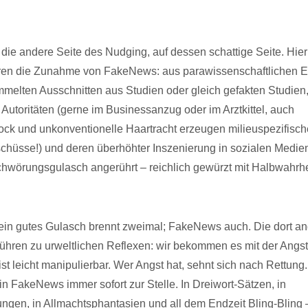
 die andere Seite des Nudging, auf dessen schattige Seite. Hier
hren die Zunahme von FakeNews: aus parawissenschaftlichen E
mmelten Ausschnitten aus Studien oder gleich gefakten Studien
Autoritäten (gerne im Businessanzug oder im Arztkittel, auch
ck und unkonventionelle Haartracht erzeugen milieuspezifisch
chüsse!) und deren überhöhter Inszenierung in sozialen Medien
hwörungsgulasch angerührt – reichlich gewürzt mit Halbwahrhe
 ein gutes Gulasch brennt zweimal; FakeNews auch. Die dort an
hren zu urweltlichen Reflexen: wir bekommen es mit der Angst
ist leicht manipulierbar. Wer Angst hat, sehnt sich nach Rettung
in FakeNews immer sofort zur Stelle. In Dreiwort-Sätzen, in
gen, in Allmachtsphantasien und all dem Endzeit Bling-Bling –