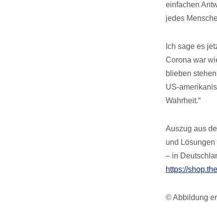
einfachen Antw
jedes Menschen
Ich sage es je
Corona war wi
blieben stehen
US-amerikanisc
Wahrheit.“
Auszug aus dem
und Lösungen f
– in Deutschla
https://shop.th
© Abbildung er