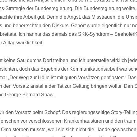
-Strategie der Bundesregierung. Die Bundesregierung wollte,
achte ihre Arbeit gut. Denn die Angst, das Misstrauen, die Uns
ns und beherrschten den Diskurs. Gehört wurde eigentlich nur n
breitete. Ich nannte das damals das SKK-Syndrom – SeehoferK
r Alltagswirklichkeit.
cht keine Sau durchs Dorf treiben und ich unterstelle wirklich 
bsichten, doch das Ergebnis der Kommunikationsarbeit war scho
: „Der Weg zur Hölle ist mit guten Vorsätzen gepflastert.“ Das
 den Vorsatz anstelle der Tat zur Geltung bringen wollte. Den S
d George Bernard Shaw.
ir den Vorsatz beim Schopf. Das regierungsseitige Story-Tellin
Menschen vor verschlossenen Krankenhaustüren und den trauma
 Oma sterben musste, weil sie sich nicht die Hände gewaschen