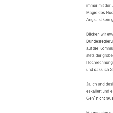
immer mit der L
Magie des Nudg
Angst ist kein
Blicken wir etw
Bundesregierung
auf die Kommu
stets der grob
Hochrechnunge
und dass ich S
Ja ich und des
eskaliert und 
Geh´ nicht raus
Mir machten di