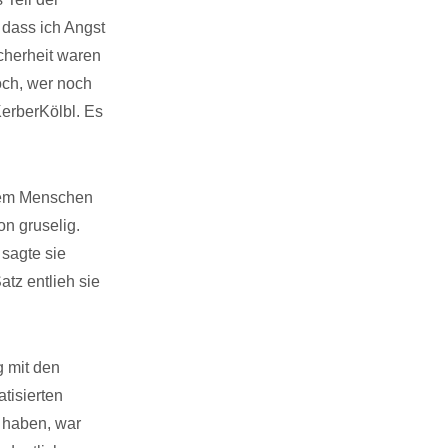
 dass ich Angst
icherheit waren
och, wer noch
erberKölbl. Es
jedem Menschen
n gruselig.
 sagte sie
atz entlieh sie
g mit den
tisierten
 haben, war