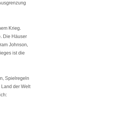
 Ausgrenzung
nem Krieg.
. Die Häuser
Hiram Johnson,
eges ist die
n, Spielregeln
 Land der Welt
ich: