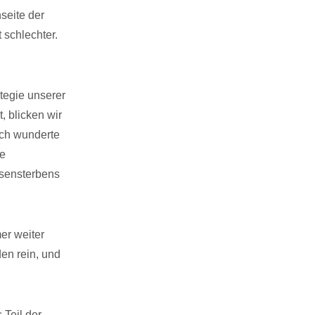
nseite der
 schlechter.
ategie unserer
, blicken wir
ich wunderte
ie
sensterbens
er weiter
en rein, und
 Teil der