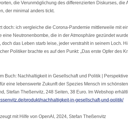
orten, die Verunmöglichung des differenzierten Diskurses, die
, der minimal anders tickt.
tzt doch: ich vergleiche die Corona-Pandemie mittlerweile mit ei
e eine Neutronenbombe, die in der Atmosphäre gezündet wurde
, doch das Leben starb leise, jeder verstrahlt in seinem Loch. 
her Politiker brachte es auf den Punkt: „Das erste Opfer des Kri
 Buch: Nachhaltigkeit in Gesellschaft und Politik | Perspektive
ür eine lebenswerte Zukunft der Spezies Mensch im schönsten
nd, Stefan Theßenvitz, 248 Seiten, 38 Euro. Im Webshop erhältl
essenvitz.de/produkt/nachhaltigkeit-in-gesellschaft-und-politik/
zeugt mit Hilfe von OpenAI, 2024, Stefan Theßenvitz