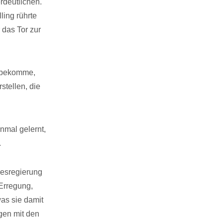
rdeutlichen.
ling rührte
 das Tor zur
t bekomme,
stellen, die
nmal gelernt,
.
desregierung
Erregung,
as sie damit
gen mit den